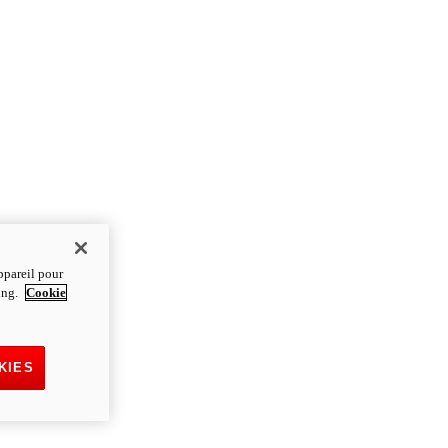
ppareil pour
ting.
Cookie
KIES