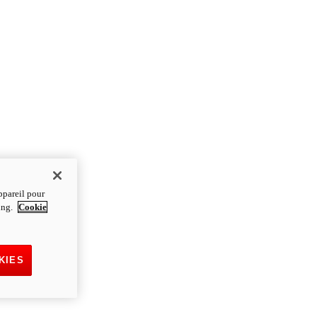
ppareil pour
ting.
Cookie
KIES