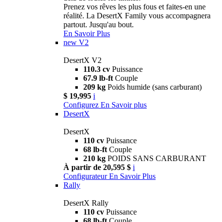
Prenez vos rêves les plus fous et faites-en une
réalité. La DesertX Family vous accompagnera
partout. Jusqu'au bout.
En Savoir Plus
new
V2
DesertX V2
110.3 cv
Puissance
67.9 lb-ft
Couple
209 kg
Poids humide (sans carburant)
$ 19,995
i
Configurez
En Savoir plus
DesertX
DesertX
110 cv
Puissance
68 lb-ft
Couple
210 kg
POIDS SANS CARBURANT
À partir de 20,595 $
i
Configurateur
En Savoir Plus
Rally
DesertX Rally
110 cv
Puissance
68 lb-ft
Couple