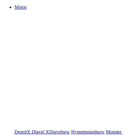
Motos
DesertX
Diavel
XDiavel
new
Hypermotard
new
Monster