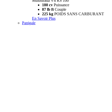
Multistrada V4 RS 100
180 cv
Puissance
87 lb ft
Couple
225 kg
POIDS SANS CARBURANT
En Savoir Plus
Panigale