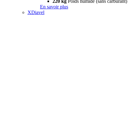
220 kg
Poids humide (sans carburant)
En savoir plus
XDiavel