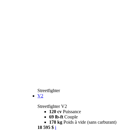
Streetfighter
V2
Streetfighter V2
120 cv
Puissance
69 lb-ft
Couple
178 kg
Poids à vide (sans carburant)
18 595 $
i