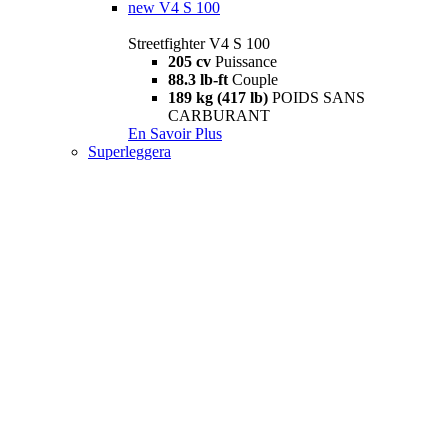
new
V4 S 100
Streetfighter V4 S 100
205 cv
Puissance
88.3 lb-ft
Couple
189 kg (417 lb)
POIDS SANS
CARBURANT
En Savoir Plus
Superleggera