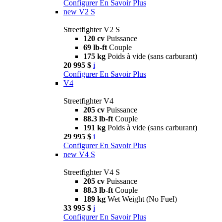
Configurer
En Savoir Plus
new
V2 S
Streetfighter V2 S
120 cv
Puissance
69 lb-ft
Couple
175 kg
Poids à vide (sans carburant)
20 995 $
i
Configurer
En Savoir Plus
V4
Streetfighter V4
205 cv
Puissance
88.3 lb-ft
Couple
191 kg
Poids à vide (sans carburant)
29 995 $
i
Configurer
En Savoir Plus
new
V4 S
Streetfighter V4 S
205 cv
Puissance
88.3 lb-ft
Couple
189 kg
Wet Weight (No Fuel)
33 995 $
i
Configurer
En Savoir Plus