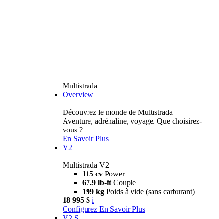
Multistrada
Overview
Découvrez le monde de Multistrada
Aventure, adrénaline, voyage. Que choisirez-
vous ?
En Savoir Plus
V2
Multistrada V2
115 cv
Power
67.9 lb-ft
Couple
199 kg
Poids à vide (sans carburant)
18 995 $
i
Configurez
En Savoir Plus
V2 S