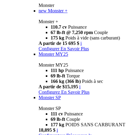
Monster
new
Monster +
Monster +
110.7 cv
Puissance
67 lb-ft @ 7,250 rpm
Couple
175 kg
Poids à vide (sans carburant)
A partir de 15 695 $
i
Configurer
En Savoir Plus
Monster MY25
Monster MY25
111 hp
Puissance
69 lb-ft
Torque
166 kg (366 lb)
Poids à sec
A partir de $15,195
i
Configurez
En Savoir Plus
Monster SP
Monster SP
111 cv
Puissance
69 lb-ft
Couple
177 kg
POIDS SANS CARBURANT
18,895 $
i