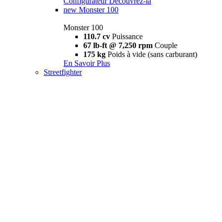
Configurateur
Découvrez-la
new
Monster 100
Monster 100
110.7 cv
Puissance
67 lb-ft @ 7,250 rpm
Couple
175 kg
Poids à vide (sans carburant)
En Savoir Plus
Streetfighter