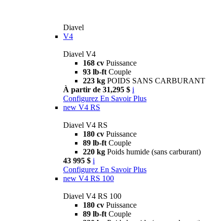
Diavel
V4
Diavel V4
168 cv
Puissance
93 lb-ft
Couple
223 kg
POIDS SANS CARBURANT
À partir de 31,295 $
i
Configurez
En Savoir Plus
new
V4 RS
Diavel V4 RS
180 cv
Puissance
89 lb-ft
Couple
220 kg
Poids humide (sans carburant)
43 995 $
i
Configurez
En Savoir Plus
new
V4 RS 100
Diavel V4 RS 100
180 cv
Puissance
89 lb-ft
Couple