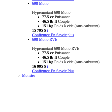
698 Mono
Hypermotard 698 Mono
77.5 cv
Puissance
46.5 lb-ft
Couple
151 kg
Poids à vide (sans carburant)
15 795 $
i
Configurez
En Savoir plus
698 Mono RVE
Hypermotard 698 Mono RVE
77.5 cv
Puissance
46.5 lb-ft
Couple
151 kg
Poids à vide (sans carburant)
16 995 $
i
Configurez
En Savoir Plus
Monster