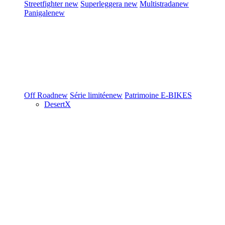
Streetfighter
new
Superleggera
new
Multistrada
new
Panigale
new
Off Road
new
Série limitée
new
Patrimoine
E-BIKES
DesertX