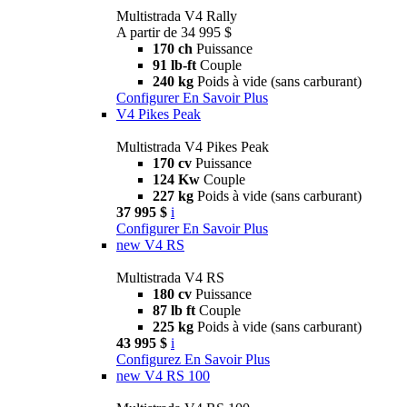
Multistrada V4 Rally
A partir de 34 995 $
170 ch
Puissance
91 lb-ft
Couple
240 kg
Poids à vide (sans carburant)
Configurer
En Savoir Plus
V4 Pikes Peak
Multistrada V4 Pikes Peak
170 cv
Puissance
124 Kw
Couple
227 kg
Poids à vide (sans carburant)
37 995 $
i
Configurer
En Savoir Plus
new
V4 RS
Multistrada V4 RS
180 cv
Puissance
87 lb ft
Couple
225 kg
Poids à vide (sans carburant)
43 995 $
i
Configurez
En Savoir Plus
new
V4 RS 100