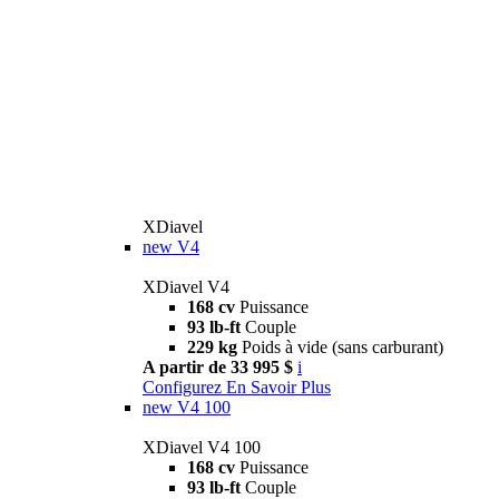
XDiavel
new
V4
XDiavel V4
168 cv
Puissance
93 lb-ft
Couple
229 kg
Poids à vide (sans carburant)
A partir de 33 995 $
i
Configurez
En Savoir Plus
new
V4 100
XDiavel V4 100
168 cv
Puissance
93 lb-ft
Couple