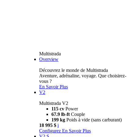
Multistrada
Overview
Découvrez le monde de Multistrada
Aventure, adrénaline, voyage. Que choisirez-
vous ?
En Savoir Plus
V2
Multistrada V2
115 cv
Power
67.9 lb-ft
Couple
199 kg
Poids à vide (sans carburant)
18 995 $
i
Configurez
En Savoir Plus
V2 S