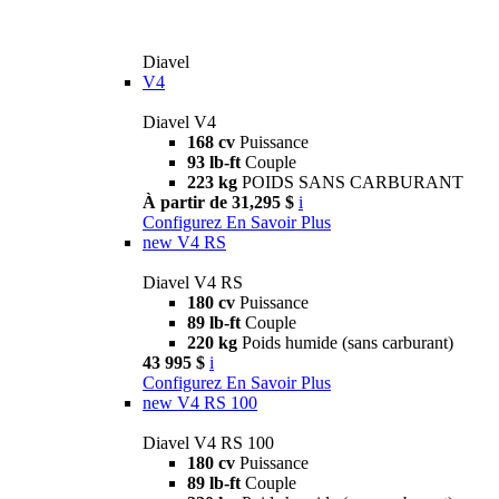
Diavel
V4
Diavel V4
168 cv
Puissance
93 lb-ft
Couple
223 kg
POIDS SANS CARBURANT
À partir de 31,295 $
i
Configurez
En Savoir Plus
new
V4 RS
Diavel V4 RS
180 cv
Puissance
89 lb-ft
Couple
220 kg
Poids humide (sans carburant)
43 995 $
i
Configurez
En Savoir Plus
new
V4 RS 100
Diavel V4 RS 100
180 cv
Puissance
89 lb-ft
Couple