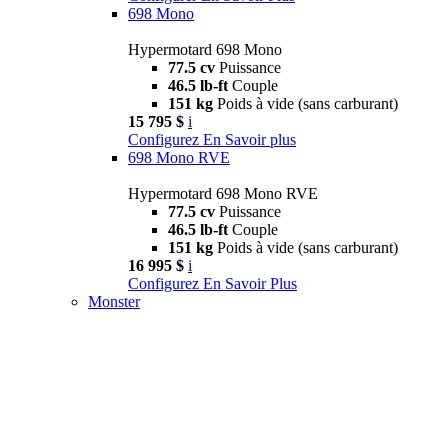
698 Mono
Hypermotard 698 Mono
77.5 cv
Puissance
46.5 lb-ft
Couple
151 kg
Poids à vide (sans carburant)
15 795 $
i
Configurez
En Savoir plus
698 Mono RVE
Hypermotard 698 Mono RVE
77.5 cv
Puissance
46.5 lb-ft
Couple
151 kg
Poids à vide (sans carburant)
16 995 $
i
Configurez
En Savoir Plus
Monster