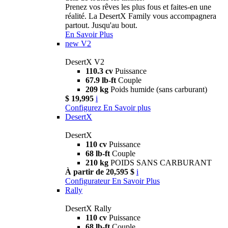
Prenez vos rêves les plus fous et faites-en une
réalité. La DesertX Family vous accompagnera
partout. Jusqu'au bout.
En Savoir Plus
new
V2
DesertX V2
110.3 cv
Puissance
67.9 lb-ft
Couple
209 kg
Poids humide (sans carburant)
$ 19,995
i
Configurez
En Savoir plus
DesertX
DesertX
110 cv
Puissance
68 lb-ft
Couple
210 kg
POIDS SANS CARBURANT
À partir de 20,595 $
i
Configurateur
En Savoir Plus
Rally
DesertX Rally
110 cv
Puissance
68 lb-ft
Couple