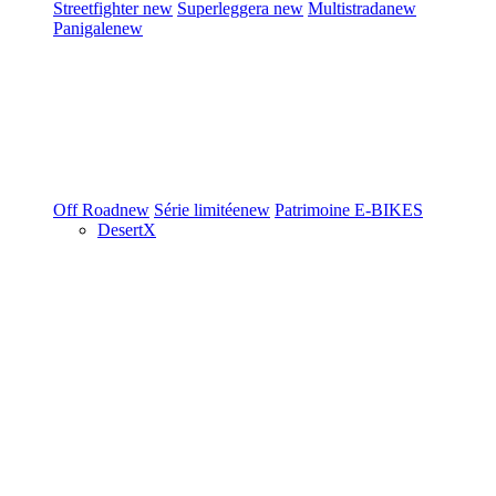
Streetfighter
new
Superleggera
new
Multistrada
new
Panigale
new
Off Road
new
Série limitée
new
Patrimoine
E-BIKES
DesertX