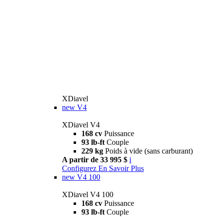
XDiavel
new
V4
XDiavel V4
168 cv
Puissance
93 lb-ft
Couple
229 kg
Poids à vide (sans carburant)
A partir de 33 995 $
i
Configurez
En Savoir Plus
new
V4 100
XDiavel V4 100
168 cv
Puissance
93 lb-ft
Couple