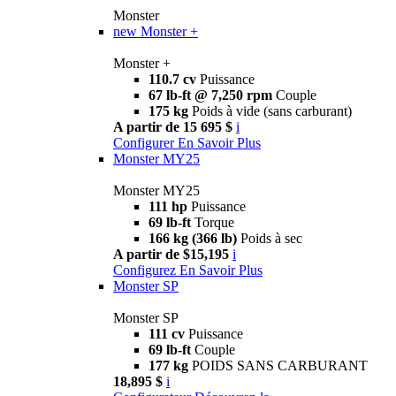
Monster
new
Monster +
Monster +
110.7 cv
Puissance
67 lb-ft @ 7,250 rpm
Couple
175 kg
Poids à vide (sans carburant)
A partir de 15 695 $
i
Configurer
En Savoir Plus
Monster MY25
Monster MY25
111 hp
Puissance
69 lb-ft
Torque
166 kg (366 lb)
Poids à sec
A partir de $15,195
i
Configurez
En Savoir Plus
Monster SP
Monster SP
111 cv
Puissance
69 lb-ft
Couple
177 kg
POIDS SANS CARBURANT
18,895 $
i