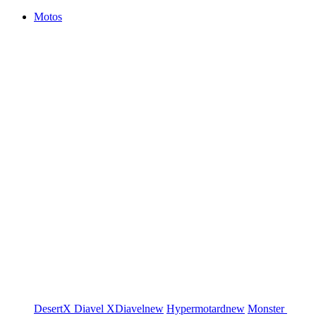
Motos
DesertX
Diavel
XDiavel
new
Hypermotard
new
Monster