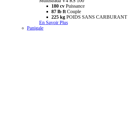
Multistrada V4 RS 100
180 cv
Puissance
87 lb ft
Couple
225 kg
POIDS SANS CARBURANT
En Savoir Plus
Panigale