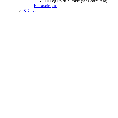
220 kg
Poids humide (sans carburant)
En savoir plus
XDiavel