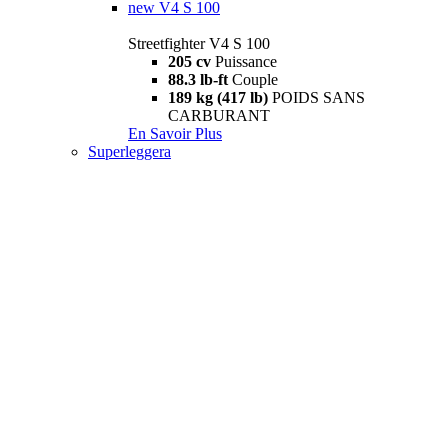
new
V4 S 100
Streetfighter V4 S 100
205 cv
Puissance
88.3 lb-ft
Couple
189 kg (417 lb)
POIDS SANS
CARBURANT
En Savoir Plus
Superleggera