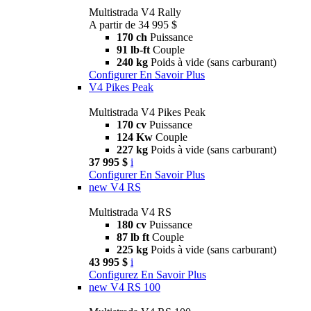
Multistrada V4 Rally
A partir de 34 995 $
170 ch
Puissance
91 lb-ft
Couple
240 kg
Poids à vide (sans carburant)
Configurer
En Savoir Plus
V4 Pikes Peak
Multistrada V4 Pikes Peak
170 cv
Puissance
124 Kw
Couple
227 kg
Poids à vide (sans carburant)
37 995 $
i
Configurer
En Savoir Plus
new
V4 RS
Multistrada V4 RS
180 cv
Puissance
87 lb ft
Couple
225 kg
Poids à vide (sans carburant)
43 995 $
i
Configurez
En Savoir Plus
new
V4 RS 100