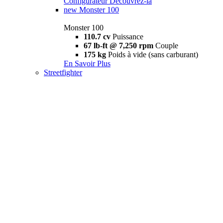
Configurateur
Découvrez-la
new
Monster 100
Monster 100
110.7 cv
Puissance
67 lb-ft @ 7,250 rpm
Couple
175 kg
Poids à vide (sans carburant)
En Savoir Plus
Streetfighter