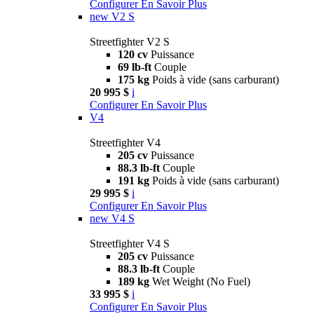
Configurer
En Savoir Plus
new
V2 S
Streetfighter V2 S
120 cv
Puissance
69 lb-ft
Couple
175 kg
Poids à vide (sans carburant)
20 995 $
i
Configurer
En Savoir Plus
V4
Streetfighter V4
205 cv
Puissance
88.3 lb-ft
Couple
191 kg
Poids à vide (sans carburant)
29 995 $
i
Configurer
En Savoir Plus
new
V4 S
Streetfighter V4 S
205 cv
Puissance
88.3 lb-ft
Couple
189 kg
Wet Weight (No Fuel)
33 995 $
i
Configurer
En Savoir Plus