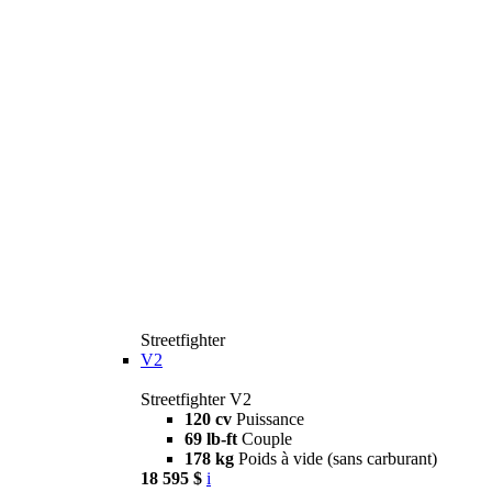
Streetfighter
V2
Streetfighter V2
120 cv
Puissance
69 lb-ft
Couple
178 kg
Poids à vide (sans carburant)
18 595 $
i