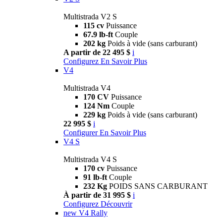
Multistrada V2 S
115 cv
Puissance
67.9 lb-ft
Couple
202 kg
Poids à vide (sans carburant)
A partir de 22 495 $
i
Configurez
En Savoir Plus
V4
Multistrada V4
170 CV
Puissance
124 Nm
Couple
229 kg
Poids à vide (sans carburant)
22 995 $
i
Configurer
En Savoir Plus
V4 S
Multistrada V4 S
170 cv
Puissance
91 lb-ft
Couple
232 Kg
POIDS SANS CARBURANT
À partir de 31 995 $
i
Configurez
Découvrir
new
V4 Rally