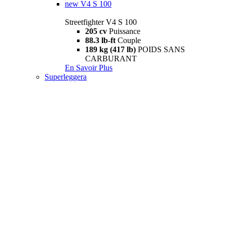
new
V4 S 100
Streetfighter V4 S 100
205 cv
Puissance
88.3 lb-ft
Couple
189 kg (417 lb)
POIDS SANS
CARBURANT
En Savoir Plus
Superleggera