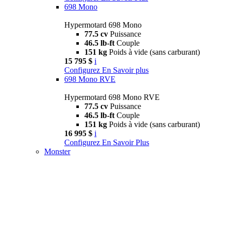
698 Mono
Hypermotard 698 Mono
77.5 cv
Puissance
46.5 lb-ft
Couple
151 kg
Poids à vide (sans carburant)
15 795 $
i
Configurez
En Savoir plus
698 Mono RVE
Hypermotard 698 Mono RVE
77.5 cv
Puissance
46.5 lb-ft
Couple
151 kg
Poids à vide (sans carburant)
16 995 $
i
Configurez
En Savoir Plus
Monster