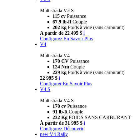
Multistrada V2 S
115 cv
Puissance
67.9 lb-ft
Couple
202 kg
Poids à vide (sans carburant)
A partir de 22 495 $
i
Configurez
En Savoir Plus
V4
Multistrada V4
170 CV
Puissance
124 Nm
Couple
229 kg
Poids à vide (sans carburant)
22 995 $
i
Configurer
En Savoir Plus
V4 S
Multistrada V4 S
170 cv
Puissance
91 lb-ft
Couple
232 Kg
POIDS SANS CARBURANT
À partir de 31 995 $
i
Configurez
Découvrir
new
V4 Rally