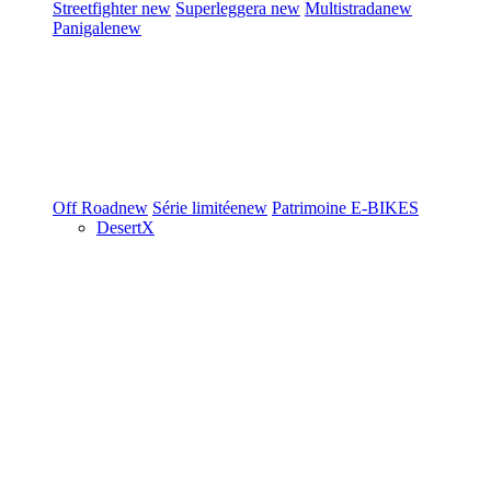
Streetfighter
new
Superleggera
new
Multistrada
new
Panigale
new
Off Road
new
Série limitée
new
Patrimoine
E-BIKES
DesertX