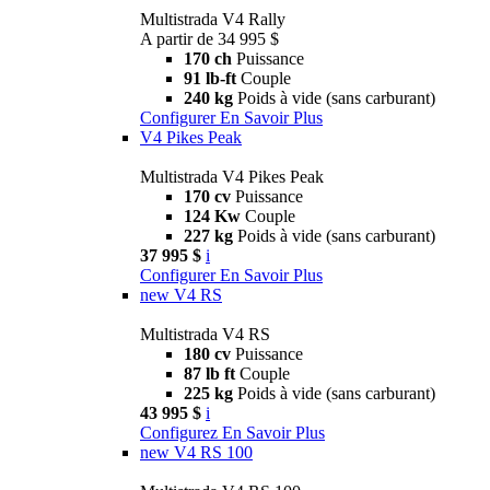
Multistrada V4 Rally
A partir de 34 995 $
170 ch
Puissance
91 lb-ft
Couple
240 kg
Poids à vide (sans carburant)
Configurer
En Savoir Plus
V4 Pikes Peak
Multistrada V4 Pikes Peak
170 cv
Puissance
124 Kw
Couple
227 kg
Poids à vide (sans carburant)
37 995 $
i
Configurer
En Savoir Plus
new
V4 RS
Multistrada V4 RS
180 cv
Puissance
87 lb ft
Couple
225 kg
Poids à vide (sans carburant)
43 995 $
i
Configurez
En Savoir Plus
new
V4 RS 100