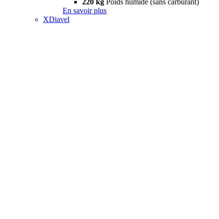
220 kg
Poids humide (sans carburant)
En savoir plus
XDiavel