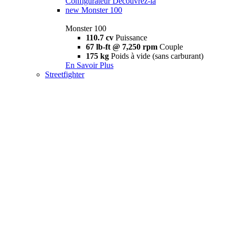
Configurateur
Découvrez-la
new
Monster 100
Monster 100
110.7 cv
Puissance
67 lb-ft @ 7,250 rpm
Couple
175 kg
Poids à vide (sans carburant)
En Savoir Plus
Streetfighter