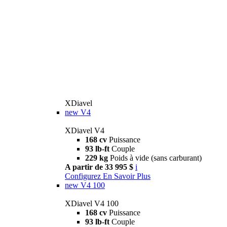
XDiavel
new
V4
XDiavel V4
168 cv
Puissance
93 lb-ft
Couple
229 kg
Poids à vide (sans carburant)
A partir de 33 995 $
i
Configurez
En Savoir Plus
new
V4 100
XDiavel V4 100
168 cv
Puissance
93 lb-ft
Couple