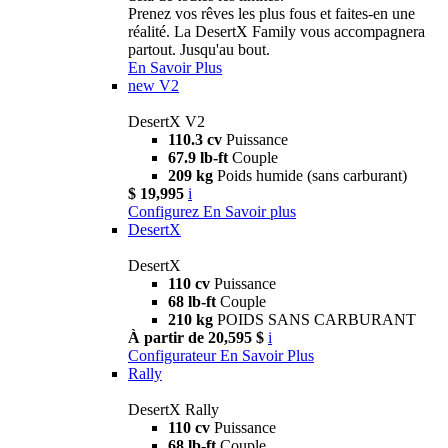
Prenez vos rêves les plus fous et faites-en une
réalité. La DesertX Family vous accompagnera
partout. Jusqu'au bout.
En Savoir Plus
new
V2
DesertX V2
110.3 cv
Puissance
67.9 lb-ft
Couple
209 kg
Poids humide (sans carburant)
$ 19,995
i
Configurez
En Savoir plus
DesertX
DesertX
110 cv
Puissance
68 lb-ft
Couple
210 kg
POIDS SANS CARBURANT
À partir de 20,595 $
i
Configurateur
En Savoir Plus
Rally
DesertX Rally
110 cv
Puissance
68 lb-ft
Couple