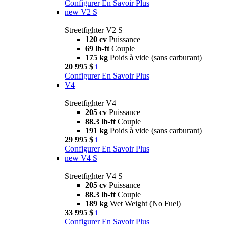
Configurer
En Savoir Plus
new
V2 S
Streetfighter V2 S
120 cv
Puissance
69 lb-ft
Couple
175 kg
Poids à vide (sans carburant)
20 995 $
i
Configurer
En Savoir Plus
V4
Streetfighter V4
205 cv
Puissance
88.3 lb-ft
Couple
191 kg
Poids à vide (sans carburant)
29 995 $
i
Configurer
En Savoir Plus
new
V4 S
Streetfighter V4 S
205 cv
Puissance
88.3 lb-ft
Couple
189 kg
Wet Weight (No Fuel)
33 995 $
i
Configurer
En Savoir Plus