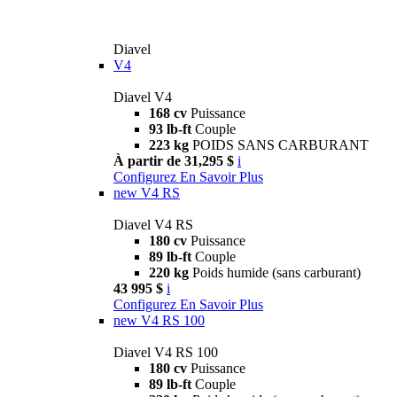
Diavel
V4
Diavel V4
168 cv
Puissance
93 lb-ft
Couple
223 kg
POIDS SANS CARBURANT
À partir de 31,295 $
i
Configurez
En Savoir Plus
new
V4 RS
Diavel V4 RS
180 cv
Puissance
89 lb-ft
Couple
220 kg
Poids humide (sans carburant)
43 995 $
i
Configurez
En Savoir Plus
new
V4 RS 100
Diavel V4 RS 100
180 cv
Puissance
89 lb-ft
Couple