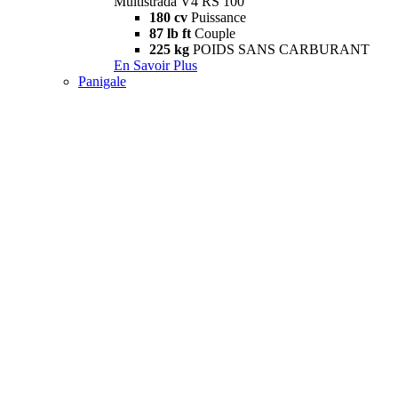
Multistrada V4 RS 100
180 cv
Puissance
87 lb ft
Couple
225 kg
POIDS SANS CARBURANT
En Savoir Plus
Panigale