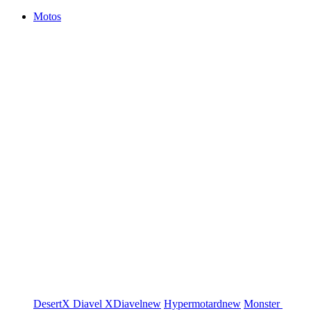
Motos
DesertX
Diavel
XDiavel
new
Hypermotard
new
Monster