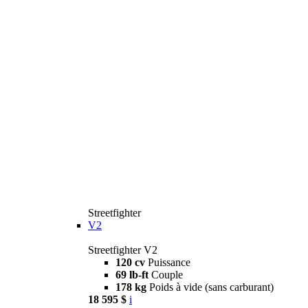
Streetfighter
V2
Streetfighter V2
120 cv
Puissance
69 lb-ft
Couple
178 kg
Poids à vide (sans carburant)
18 595 $
i