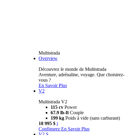
Multistrada
Overview
Découvrez le monde de Multistrada
Aventure, adrénaline, voyage. Que choisirez-
vous ?
En Savoir Plus
V2
Multistrada V2
115 cv
Power
67.9 lb-ft
Couple
199 kg
Poids à vide (sans carburant)
18 995 $
i
Configurez
En Savoir Plus
V2 S