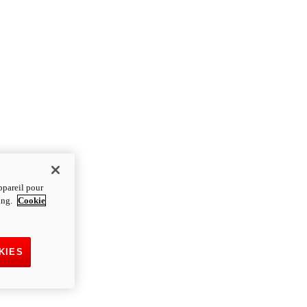
ppareil pour
ting.
Cookie
KIES