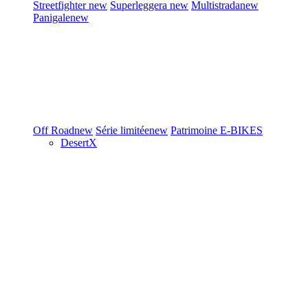
Streetfighter
new
Superleggera
new
Multistrada
new
Panigale
new
Off Road
new
Série limitée
new
Patrimoine
E-BIKES
DesertX