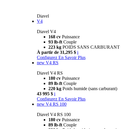
Diavel
V4
Diavel V4
168 cv
Puissance
93 lb-ft
Couple
223 kg
POIDS SANS CARBURANT
À partir de 31,295 $
i
Configurez
En Savoir Plus
new
V4 RS
Diavel V4 RS
180 cv
Puissance
89 lb-ft
Couple
220 kg
Poids humide (sans carburant)
43 995 $
i
Configurez
En Savoir Plus
new
V4 RS 100
Diavel V4 RS 100
180 cv
Puissance
89 lb-ft
Couple