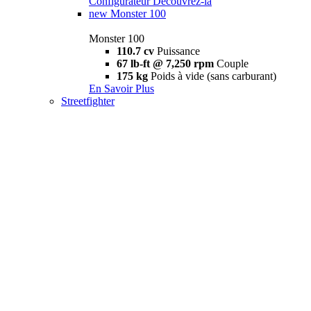
Configurateur
Découvrez-la
new
Monster 100
Monster 100
110.7 cv
Puissance
67 lb-ft @ 7,250 rpm
Couple
175 kg
Poids à vide (sans carburant)
En Savoir Plus
Streetfighter