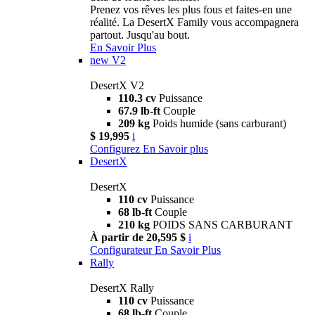
Prenez vos rêves les plus fous et faites-en une
réalité. La DesertX Family vous accompagnera
partout. Jusqu'au bout.
En Savoir Plus
new
V2
DesertX V2
110.3 cv
Puissance
67.9 lb-ft
Couple
209 kg
Poids humide (sans carburant)
$ 19,995
i
Configurez
En Savoir plus
DesertX
DesertX
110 cv
Puissance
68 lb-ft
Couple
210 kg
POIDS SANS CARBURANT
À partir de 20,595 $
i
Configurateur
En Savoir Plus
Rally
DesertX Rally
110 cv
Puissance
68 lb-ft
Couple