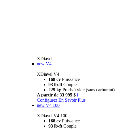
XDiavel
new
V4
XDiavel V4
168 cv
Puissance
93 lb-ft
Couple
229 kg
Poids à vide (sans carburant)
A partir de 33 995 $
i
Configurez
En Savoir Plus
new
V4 100
XDiavel V4 100
168 cv
Puissance
93 lb-ft
Couple