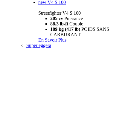
new
V4 S 100
Streetfighter V4 S 100
205 cv
Puissance
88.3 lb-ft
Couple
189 kg (417 lb)
POIDS SANS
CARBURANT
En Savoir Plus
Superleggera