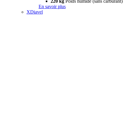
220 kg
Poids humide (sans carburant)
En savoir plus
XDiavel