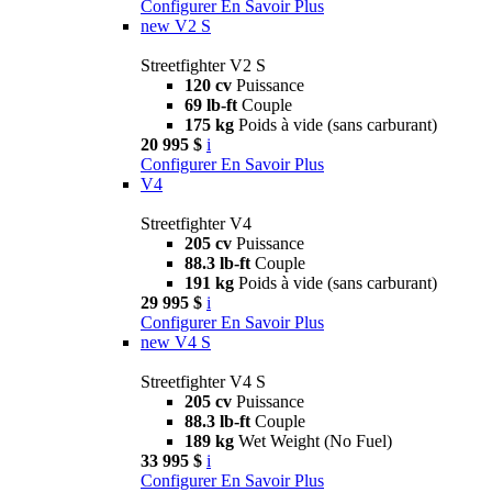
Configurer
En Savoir Plus
new
V2 S
Streetfighter V2 S
120 cv
Puissance
69 lb-ft
Couple
175 kg
Poids à vide (sans carburant)
20 995 $
i
Configurer
En Savoir Plus
V4
Streetfighter V4
205 cv
Puissance
88.3 lb-ft
Couple
191 kg
Poids à vide (sans carburant)
29 995 $
i
Configurer
En Savoir Plus
new
V4 S
Streetfighter V4 S
205 cv
Puissance
88.3 lb-ft
Couple
189 kg
Wet Weight (No Fuel)
33 995 $
i
Configurer
En Savoir Plus