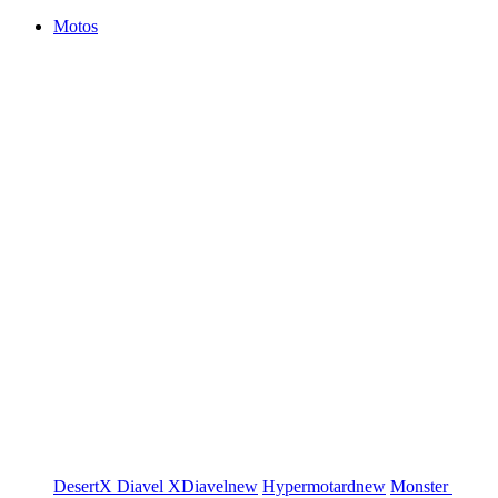
Motos
DesertX
Diavel
XDiavel
new
Hypermotard
new
Monster