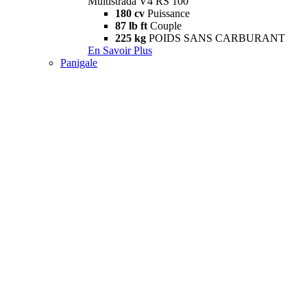
Multistrada V4 RS 100
180 cv
Puissance
87 lb ft
Couple
225 kg
POIDS SANS CARBURANT
En Savoir Plus
Panigale