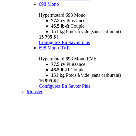
698 Mono
Hypermotard 698 Mono
77.5 cv
Puissance
46.5 lb-ft
Couple
151 kg
Poids à vide (sans carburant)
15 795 $
i
Configurez
En Savoir plus
698 Mono RVE
Hypermotard 698 Mono RVE
77.5 cv
Puissance
46.5 lb-ft
Couple
151 kg
Poids à vide (sans carburant)
16 995 $
i
Configurez
En Savoir Plus
Monster