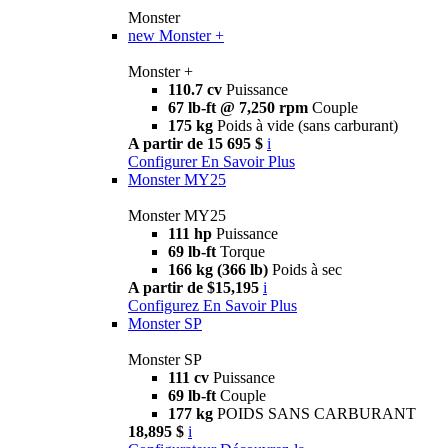
Monster
new
Monster +
Monster +
110.7 cv
Puissance
67 lb-ft @ 7,250 rpm
Couple
175 kg
Poids à vide (sans carburant)
A partir de 15 695 $
i
Configurer
En Savoir Plus
Monster MY25
Monster MY25
111 hp
Puissance
69 lb-ft
Torque
166 kg (366 lb)
Poids à sec
A partir de $15,195
i
Configurez
En Savoir Plus
Monster SP
Monster SP
111 cv
Puissance
69 lb-ft
Couple
177 kg
POIDS SANS CARBURANT
18,895 $
i