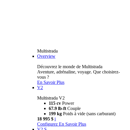
Multistrada
Overview
Découvrez le monde de Multistrada
Aventure, adrénaline, voyage. Que choisirez-
vous ?
En Savoir Plus
V2
Multistrada V2
115 cv
Power
67.9 lb-ft
Couple
199 kg
Poids à vide (sans carburant)
18 995 $
i
Configurez
En Savoir Plus
V2 S