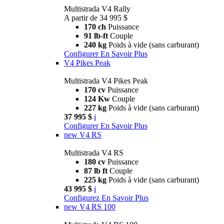
Multistrada V4 Rally
A partir de 34 995 $
170 ch
Puissance
91 lb-ft
Couple
240 kg
Poids à vide (sans carburant)
Configurer
En Savoir Plus
V4 Pikes Peak
Multistrada V4 Pikes Peak
170 cv
Puissance
124 Kw
Couple
227 kg
Poids à vide (sans carburant)
37 995 $
i
Configurer
En Savoir Plus
new
V4 RS
Multistrada V4 RS
180 cv
Puissance
87 lb ft
Couple
225 kg
Poids à vide (sans carburant)
43 995 $
i
Configurez
En Savoir Plus
new
V4 RS 100