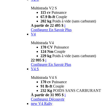
Multistrada V2 S
115 cv
Puissance
67.9 lb-ft
Couple
202 kg
Poids à vide (sans carburant)
A partir de 22 495 $
i
Configurez
En Savoir Plus
V4
Multistrada V4
170 CV
Puissance
124 Nm
Couple
229 kg
Poids à vide (sans carburant)
22 995 $
i
Configurer
En Savoir Plus
V4 S
Multistrada V4 S
170 cv
Puissance
91 lb-ft
Couple
232 Kg
POIDS SANS CARBURANT
À partir de 31 995 $
i
Configurez
Découvrir
new
V4 Rally