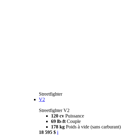
Streetfighter
V2
Streetfighter V2
120 cv
Puissance
69 lb-ft
Couple
178 kg
Poids à vide (sans carburant)
18 595 $
i