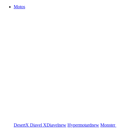
Motos
DesertX
Diavel
XDiavel
new
Hypermotard
new
Monster