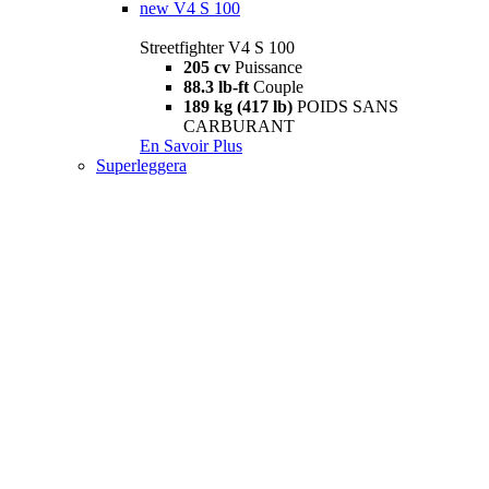
new
V4 S 100
Streetfighter V4 S 100
205 cv
Puissance
88.3 lb-ft
Couple
189 kg (417 lb)
POIDS SANS
CARBURANT
En Savoir Plus
Superleggera