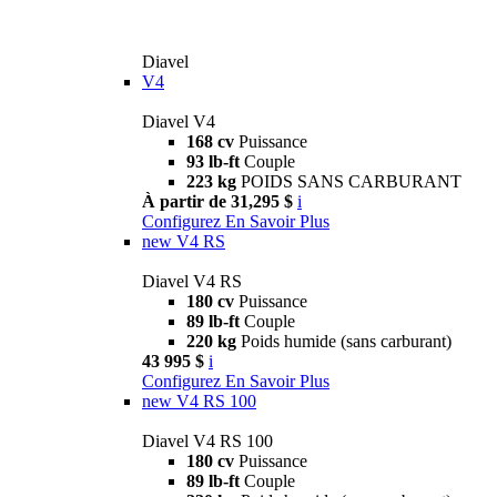
Diavel
V4
Diavel V4
168 cv
Puissance
93 lb-ft
Couple
223 kg
POIDS SANS CARBURANT
À partir de 31,295 $
i
Configurez
En Savoir Plus
new
V4 RS
Diavel V4 RS
180 cv
Puissance
89 lb-ft
Couple
220 kg
Poids humide (sans carburant)
43 995 $
i
Configurez
En Savoir Plus
new
V4 RS 100
Diavel V4 RS 100
180 cv
Puissance
89 lb-ft
Couple