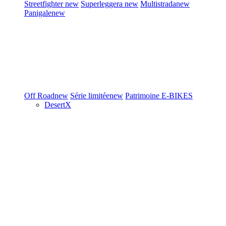
Streetfighter
new
Superleggera
new
Multistrada
new
Panigale
new
Off Road
new
Série limitée
new
Patrimoine
E-BIKES
DesertX