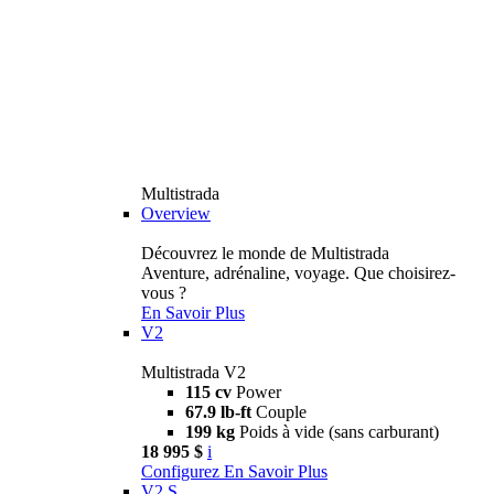
Multistrada
Overview
Découvrez le monde de Multistrada
Aventure, adrénaline, voyage. Que choisirez-
vous ?
En Savoir Plus
V2
Multistrada V2
115 cv
Power
67.9 lb-ft
Couple
199 kg
Poids à vide (sans carburant)
18 995 $
i
Configurez
En Savoir Plus
V2 S