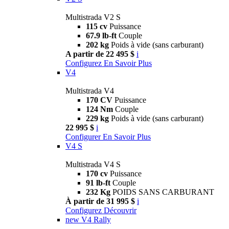
Multistrada V2 S
115 cv
Puissance
67.9 lb-ft
Couple
202 kg
Poids à vide (sans carburant)
A partir de 22 495 $
i
Configurez
En Savoir Plus
V4
Multistrada V4
170 CV
Puissance
124 Nm
Couple
229 kg
Poids à vide (sans carburant)
22 995 $
i
Configurer
En Savoir Plus
V4 S
Multistrada V4 S
170 cv
Puissance
91 lb-ft
Couple
232 Kg
POIDS SANS CARBURANT
À partir de 31 995 $
i
Configurez
Découvrir
new
V4 Rally