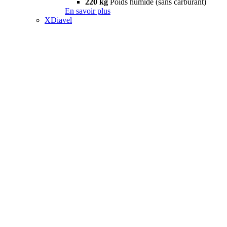
220 kg
Poids humide (sans carburant)
En savoir plus
XDiavel