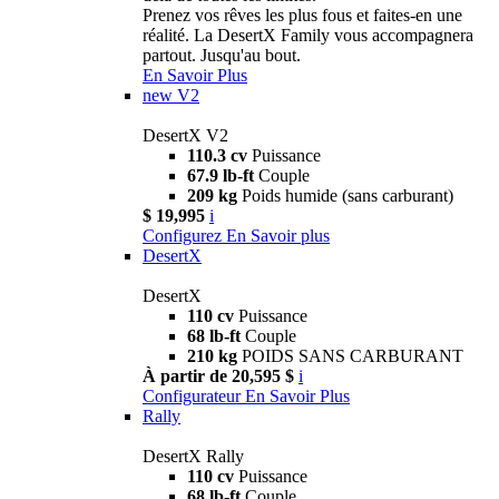
Prenez vos rêves les plus fous et faites-en une
réalité. La DesertX Family vous accompagnera
partout. Jusqu'au bout.
En Savoir Plus
new
V2
DesertX V2
110.3 cv
Puissance
67.9 lb-ft
Couple
209 kg
Poids humide (sans carburant)
$ 19,995
i
Configurez
En Savoir plus
DesertX
DesertX
110 cv
Puissance
68 lb-ft
Couple
210 kg
POIDS SANS CARBURANT
À partir de 20,595 $
i
Configurateur
En Savoir Plus
Rally
DesertX Rally
110 cv
Puissance
68 lb-ft
Couple