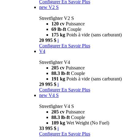
Configurer
En Savoir Plus
new
V2 S
Streetfighter V2 S
120 cv
Puissance
69 lb-ft
Couple
175 kg
Poids à vide (sans carburant)
20 995 $
i
Configurer
En Savoir Plus
V4
Streetfighter V4
205 cv
Puissance
88.3 lb-ft
Couple
191 kg
Poids à vide (sans carburant)
29 995 $
i
Configurer
En Savoir Plus
new
V4 S
Streetfighter V4 S
205 cv
Puissance
88.3 lb-ft
Couple
189 kg
Wet Weight (No Fuel)
33 995 $
i
Configurer
En Savoir Plus