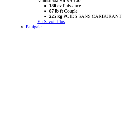
Multistrada V4 RS 100
180 cv
Puissance
87 lb ft
Couple
225 kg
POIDS SANS CARBURANT
En Savoir Plus
Panigale