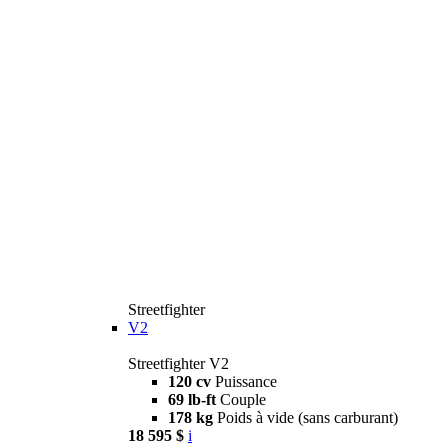
Streetfighter
V2
Streetfighter V2
120 cv
Puissance
69 lb-ft
Couple
178 kg
Poids à vide (sans carburant)
18 595 $
i