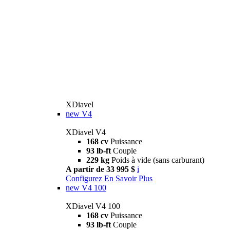
XDiavel
new
V4
XDiavel V4
168 cv
Puissance
93 lb-ft
Couple
229 kg
Poids à vide (sans carburant)
A partir de 33 995 $
i
Configurez
En Savoir Plus
new
V4 100
XDiavel V4 100
168 cv
Puissance
93 lb-ft
Couple