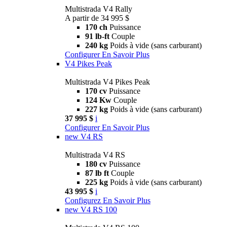
Multistrada V4 Rally
A partir de 34 995 $
170 ch
Puissance
91 lb-ft
Couple
240 kg
Poids à vide (sans carburant)
Configurer
En Savoir Plus
V4 Pikes Peak
Multistrada V4 Pikes Peak
170 cv
Puissance
124 Kw
Couple
227 kg
Poids à vide (sans carburant)
37 995 $
i
Configurer
En Savoir Plus
new
V4 RS
Multistrada V4 RS
180 cv
Puissance
87 lb ft
Couple
225 kg
Poids à vide (sans carburant)
43 995 $
i
Configurez
En Savoir Plus
new
V4 RS 100