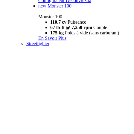
Configurateur
Découvrez-la
new
Monster 100
Monster 100
110.7 cv
Puissance
67 lb-ft @ 7,250 rpm
Couple
175 kg
Poids à vide (sans carburant)
En Savoir Plus
Streetfighter