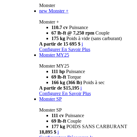
Monster
new
Monster +
Monster +
110.7 cv
Puissance
67 lb-ft @ 7,250 rpm
Couple
175 kg
Poids à vide (sans carburant)
A partir de 15 695 $
i
Configurer
En Savoir Plus
Monster MY25
Monster MY25
111 hp
Puissance
69 lb-ft
Torque
166 kg (366 lb)
Poids à sec
A partir de $15,195
i
Configurez
En Savoir Plus
Monster SP
Monster SP
111 cv
Puissance
69 lb-ft
Couple
177 kg
POIDS SANS CARBURANT
18,895 $
i