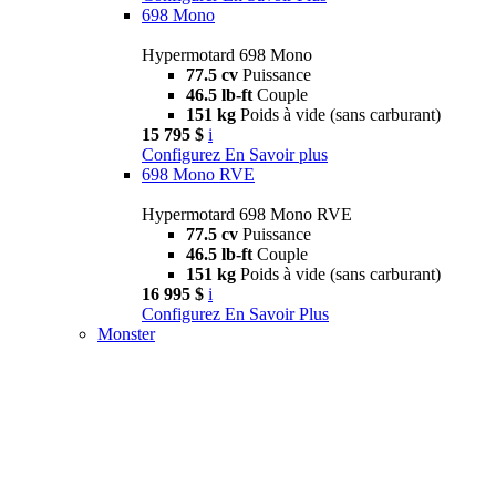
698 Mono
Hypermotard 698 Mono
77.5 cv
Puissance
46.5 lb-ft
Couple
151 kg
Poids à vide (sans carburant)
15 795 $
i
Configurez
En Savoir plus
698 Mono RVE
Hypermotard 698 Mono RVE
77.5 cv
Puissance
46.5 lb-ft
Couple
151 kg
Poids à vide (sans carburant)
16 995 $
i
Configurez
En Savoir Plus
Monster