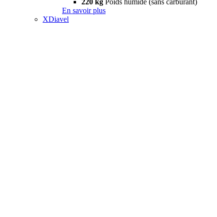
220 kg
Poids humide (sans carburant)
En savoir plus
XDiavel