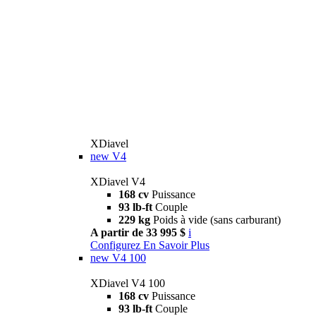
XDiavel
new
V4
XDiavel V4
168 cv
Puissance
93 lb-ft
Couple
229 kg
Poids à vide (sans carburant)
A partir de 33 995 $
i
Configurez
En Savoir Plus
new
V4 100
XDiavel V4 100
168 cv
Puissance
93 lb-ft
Couple