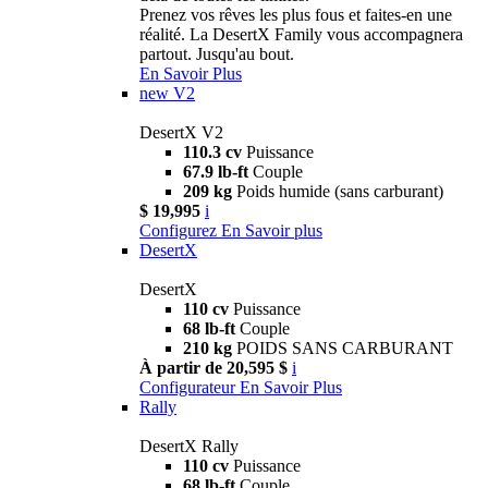
Prenez vos rêves les plus fous et faites-en une
réalité. La DesertX Family vous accompagnera
partout. Jusqu'au bout.
En Savoir Plus
new
V2
DesertX V2
110.3 cv
Puissance
67.9 lb-ft
Couple
209 kg
Poids humide (sans carburant)
$ 19,995
i
Configurez
En Savoir plus
DesertX
DesertX
110 cv
Puissance
68 lb-ft
Couple
210 kg
POIDS SANS CARBURANT
À partir de 20,595 $
i
Configurateur
En Savoir Plus
Rally
DesertX Rally
110 cv
Puissance
68 lb-ft
Couple