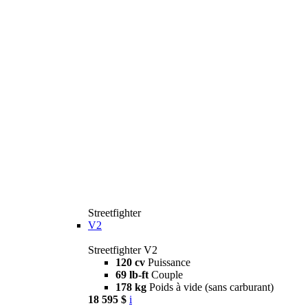
Streetfighter
V2
Streetfighter V2
120 cv
Puissance
69 lb-ft
Couple
178 kg
Poids à vide (sans carburant)
18 595 $
i