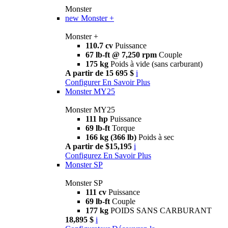
Monster
new
Monster +
Monster +
110.7 cv
Puissance
67 lb-ft @ 7,250 rpm
Couple
175 kg
Poids à vide (sans carburant)
A partir de 15 695 $
i
Configurer
En Savoir Plus
Monster MY25
Monster MY25
111 hp
Puissance
69 lb-ft
Torque
166 kg (366 lb)
Poids à sec
A partir de $15,195
i
Configurez
En Savoir Plus
Monster SP
Monster SP
111 cv
Puissance
69 lb-ft
Couple
177 kg
POIDS SANS CARBURANT
18,895 $
i