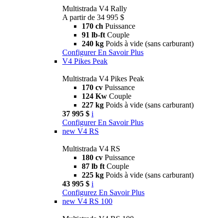
Multistrada V4 Rally
A partir de 34 995 $
170 ch
Puissance
91 lb-ft
Couple
240 kg
Poids à vide (sans carburant)
Configurer
En Savoir Plus
V4 Pikes Peak
Multistrada V4 Pikes Peak
170 cv
Puissance
124 Kw
Couple
227 kg
Poids à vide (sans carburant)
37 995 $
i
Configurer
En Savoir Plus
new
V4 RS
Multistrada V4 RS
180 cv
Puissance
87 lb ft
Couple
225 kg
Poids à vide (sans carburant)
43 995 $
i
Configurez
En Savoir Plus
new
V4 RS 100