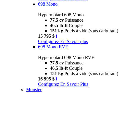
698 Mono
Hypermotard 698 Mono
77.5 cv
Puissance
46.5 lb-ft
Couple
151 kg
Poids à vide (sans carburant)
15 795 $
i
Configurez
En Savoir plus
698 Mono RVE
Hypermotard 698 Mono RVE
77.5 cv
Puissance
46.5 lb-ft
Couple
151 kg
Poids à vide (sans carburant)
16 995 $
i
Configurez
En Savoir Plus
Monster