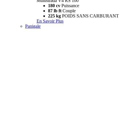
Multistrada V4 RS 100
180 cv
Puissance
87 lb ft
Couple
225 kg
POIDS SANS CARBURANT
En Savoir Plus
Panigale