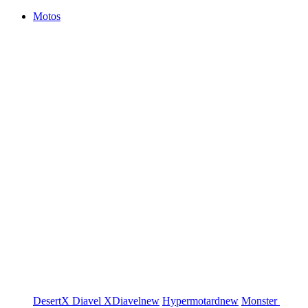
Motos
DesertX
Diavel
XDiavel
new
Hypermotard
new
Monster