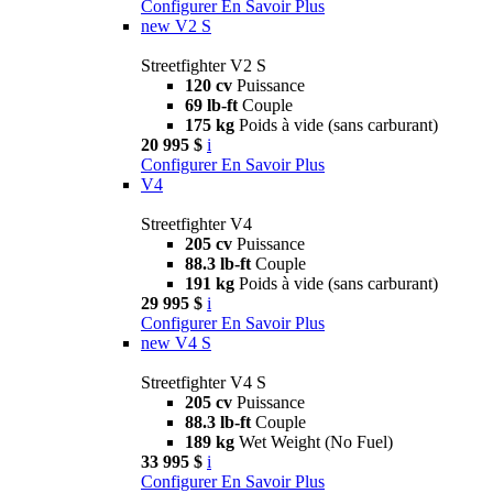
Configurer
En Savoir Plus
new
V2 S
Streetfighter V2 S
120 cv
Puissance
69 lb-ft
Couple
175 kg
Poids à vide (sans carburant)
20 995 $
i
Configurer
En Savoir Plus
V4
Streetfighter V4
205 cv
Puissance
88.3 lb-ft
Couple
191 kg
Poids à vide (sans carburant)
29 995 $
i
Configurer
En Savoir Plus
new
V4 S
Streetfighter V4 S
205 cv
Puissance
88.3 lb-ft
Couple
189 kg
Wet Weight (No Fuel)
33 995 $
i
Configurer
En Savoir Plus