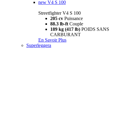
new
V4 S 100
Streetfighter V4 S 100
205 cv
Puissance
88.3 lb-ft
Couple
189 kg (417 lb)
POIDS SANS
CARBURANT
En Savoir Plus
Superleggera