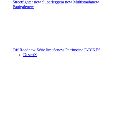
Streetfighter
new
Superleggera
new
Multistrada
new
Panigale
new
Off Road
new
Série limitée
new
Patrimoine
E-BIKES
DesertX