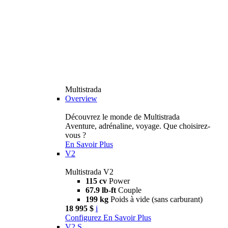
Multistrada
Overview
Découvrez le monde de Multistrada
Aventure, adrénaline, voyage. Que choisirez-
vous ?
En Savoir Plus
V2
Multistrada V2
115 cv
Power
67.9 lb-ft
Couple
199 kg
Poids à vide (sans carburant)
18 995 $
i
Configurez
En Savoir Plus
V2 S