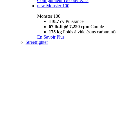
Configurateur
Découvrez-la
new
Monster 100
Monster 100
110.7 cv
Puissance
67 lb-ft @ 7,250 rpm
Couple
175 kg
Poids à vide (sans carburant)
En Savoir Plus
Streetfighter