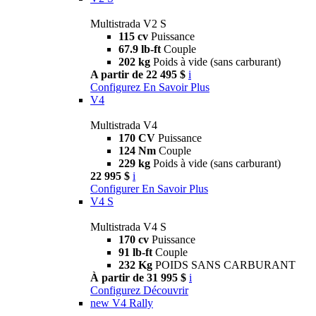
Multistrada V2 S
115 cv
Puissance
67.9 lb-ft
Couple
202 kg
Poids à vide (sans carburant)
A partir de 22 495 $
i
Configurez
En Savoir Plus
V4
Multistrada V4
170 CV
Puissance
124 Nm
Couple
229 kg
Poids à vide (sans carburant)
22 995 $
i
Configurer
En Savoir Plus
V4 S
Multistrada V4 S
170 cv
Puissance
91 lb-ft
Couple
232 Kg
POIDS SANS CARBURANT
À partir de 31 995 $
i
Configurez
Découvrir
new
V4 Rally