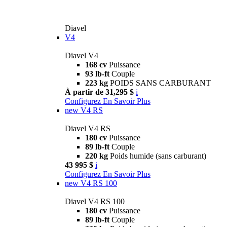
Diavel
V4
Diavel V4
168 cv
Puissance
93 lb-ft
Couple
223 kg
POIDS SANS CARBURANT
À partir de 31,295 $
i
Configurez
En Savoir Plus
new
V4 RS
Diavel V4 RS
180 cv
Puissance
89 lb-ft
Couple
220 kg
Poids humide (sans carburant)
43 995 $
i
Configurez
En Savoir Plus
new
V4 RS 100
Diavel V4 RS 100
180 cv
Puissance
89 lb-ft
Couple