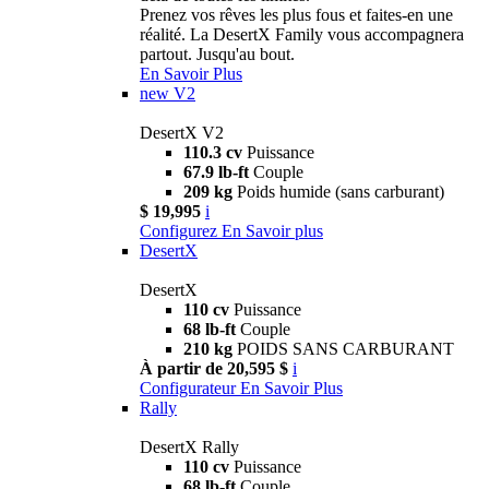
Prenez vos rêves les plus fous et faites-en une
réalité. La DesertX Family vous accompagnera
partout. Jusqu'au bout.
En Savoir Plus
new
V2
DesertX V2
110.3 cv
Puissance
67.9 lb-ft
Couple
209 kg
Poids humide (sans carburant)
$ 19,995
i
Configurez
En Savoir plus
DesertX
DesertX
110 cv
Puissance
68 lb-ft
Couple
210 kg
POIDS SANS CARBURANT
À partir de 20,595 $
i
Configurateur
En Savoir Plus
Rally
DesertX Rally
110 cv
Puissance
68 lb-ft
Couple