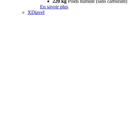
220 kg
Poids humide (sans carburant)
En savoir plus
XDiavel