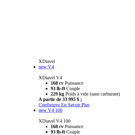
XDiavel
new
V4
XDiavel V4
168 cv
Puissance
93 lb-ft
Couple
229 kg
Poids à vide (sans carburant)
A partir de 33 995 $
i
Configurez
En Savoir Plus
new
V4 100
XDiavel V4 100
168 cv
Puissance
93 lb-ft
Couple