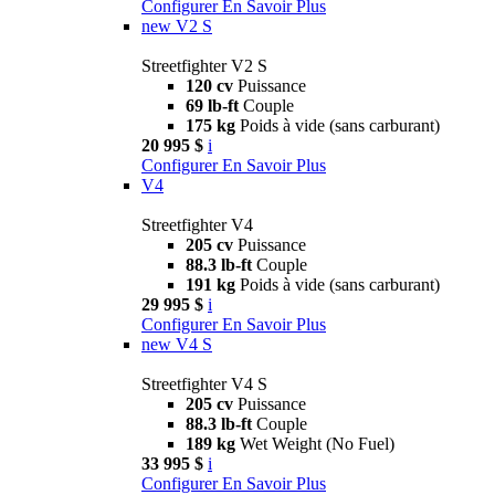
Configurer
En Savoir Plus
new
V2 S
Streetfighter V2 S
120 cv
Puissance
69 lb-ft
Couple
175 kg
Poids à vide (sans carburant)
20 995 $
i
Configurer
En Savoir Plus
V4
Streetfighter V4
205 cv
Puissance
88.3 lb-ft
Couple
191 kg
Poids à vide (sans carburant)
29 995 $
i
Configurer
En Savoir Plus
new
V4 S
Streetfighter V4 S
205 cv
Puissance
88.3 lb-ft
Couple
189 kg
Wet Weight (No Fuel)
33 995 $
i
Configurer
En Savoir Plus