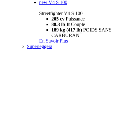
new
V4 S 100
Streetfighter V4 S 100
205 cv
Puissance
88.3 lb-ft
Couple
189 kg (417 lb)
POIDS SANS
CARBURANT
En Savoir Plus
Superleggera