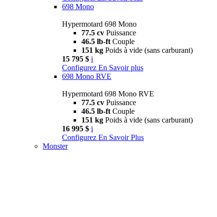
698 Mono
Hypermotard 698 Mono
77.5 cv
Puissance
46.5 lb-ft
Couple
151 kg
Poids à vide (sans carburant)
15 795 $
i
Configurez
En Savoir plus
698 Mono RVE
Hypermotard 698 Mono RVE
77.5 cv
Puissance
46.5 lb-ft
Couple
151 kg
Poids à vide (sans carburant)
16 995 $
i
Configurez
En Savoir Plus
Monster