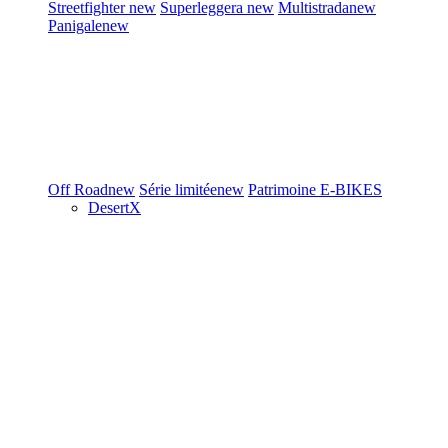
Streetfighter
new
Superleggera
new
Multistrada
new
Panigale
new
Off Road
new
Série limitée
new
Patrimoine
E-BIKES
DesertX