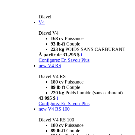
Diavel
V4
Diavel V4
168 cv
Puissance
93 lb-ft
Couple
223 kg
POIDS SANS CARBURANT
À partir de 31,295 $
i
Configurez
En Savoir Plus
new
V4 RS
Diavel V4 RS
180 cv
Puissance
89 lb-ft
Couple
220 kg
Poids humide (sans carburant)
43 995 $
i
Configurez
En Savoir Plus
new
V4 RS 100
Diavel V4 RS 100
180 cv
Puissance
89 lb-ft
Couple