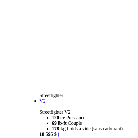
Streetfighter
V2
Streetfighter V2
120 cv
Puissance
69 lb-ft
Couple
178 kg
Poids à vide (sans carburant)
18 595 $
i