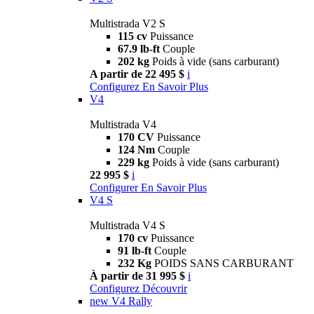
Multistrada V2 S
115 cv
Puissance
67.9 lb-ft
Couple
202 kg
Poids à vide (sans carburant)
A partir de 22 495 $
i
Configurez
En Savoir Plus
V4
Multistrada V4
170 CV
Puissance
124 Nm
Couple
229 kg
Poids à vide (sans carburant)
22 995 $
i
Configurer
En Savoir Plus
V4 S
Multistrada V4 S
170 cv
Puissance
91 lb-ft
Couple
232 Kg
POIDS SANS CARBURANT
À partir de 31 995 $
i
Configurez
Découvrir
new
V4 Rally