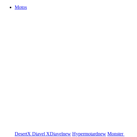
Motos
DesertX
Diavel
XDiavel
new
Hypermotard
new
Monster