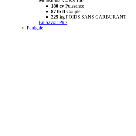
Multistrada V4 RS 100
180 cv
Puissance
87 lb ft
Couple
225 kg
POIDS SANS CARBURANT
En Savoir Plus
Panigale