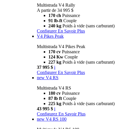
Multistrada V4 Rally
A partir de 34 995 $
170 ch
Puissance
91 lb-ft
Couple
240 kg
Poids à vide (sans carburant)
Configurer
En Savoir Plus
V4 Pikes Peak
Multistrada V4 Pikes Peak
170 cv
Puissance
124 Kw
Couple
227 kg
Poids à vide (sans carburant)
37 995 $
i
Configurer
En Savoir Plus
new
V4 RS
Multistrada V4 RS
180 cv
Puissance
87 lb ft
Couple
225 kg
Poids à vide (sans carburant)
43 995 $
i
Configurez
En Savoir Plus
new
V4 RS 100