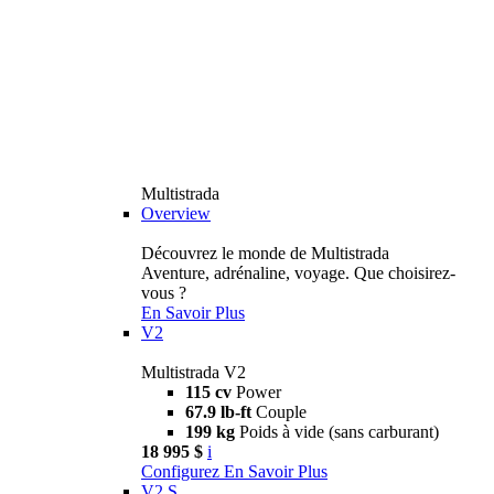
Multistrada
Overview
Découvrez le monde de Multistrada
Aventure, adrénaline, voyage. Que choisirez-
vous ?
En Savoir Plus
V2
Multistrada V2
115 cv
Power
67.9 lb-ft
Couple
199 kg
Poids à vide (sans carburant)
18 995 $
i
Configurez
En Savoir Plus
V2 S