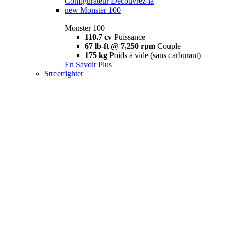
Configurateur
Découvrez-la
new
Monster 100
Monster 100
110.7 cv
Puissance
67 lb-ft @ 7,250 rpm
Couple
175 kg
Poids à vide (sans carburant)
En Savoir Plus
Streetfighter