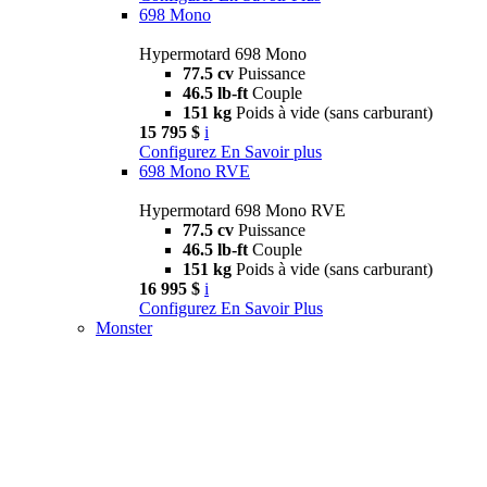
698 Mono
Hypermotard 698 Mono
77.5 cv
Puissance
46.5 lb-ft
Couple
151 kg
Poids à vide (sans carburant)
15 795 $
i
Configurez
En Savoir plus
698 Mono RVE
Hypermotard 698 Mono RVE
77.5 cv
Puissance
46.5 lb-ft
Couple
151 kg
Poids à vide (sans carburant)
16 995 $
i
Configurez
En Savoir Plus
Monster