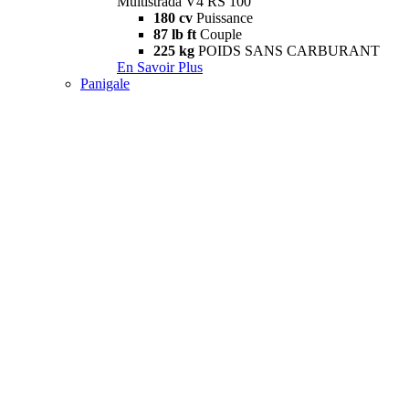
Multistrada V4 RS 100
180 cv
Puissance
87 lb ft
Couple
225 kg
POIDS SANS CARBURANT
En Savoir Plus
Panigale