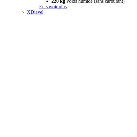
220 kg
Poids humide (sans carburant)
En savoir plus
XDiavel