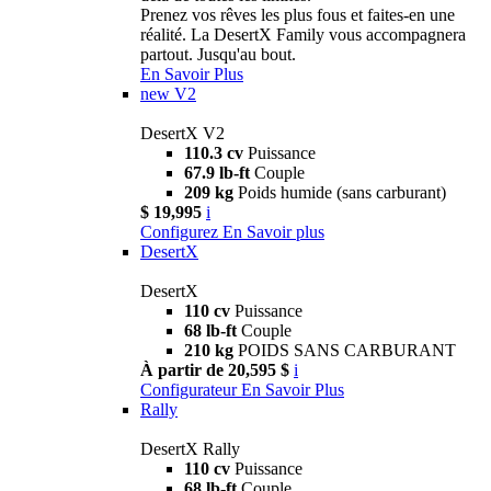
Prenez vos rêves les plus fous et faites-en une
réalité. La DesertX Family vous accompagnera
partout. Jusqu'au bout.
En Savoir Plus
new
V2
DesertX V2
110.3 cv
Puissance
67.9 lb-ft
Couple
209 kg
Poids humide (sans carburant)
$ 19,995
i
Configurez
En Savoir plus
DesertX
DesertX
110 cv
Puissance
68 lb-ft
Couple
210 kg
POIDS SANS CARBURANT
À partir de 20,595 $
i
Configurateur
En Savoir Plus
Rally
DesertX Rally
110 cv
Puissance
68 lb-ft
Couple