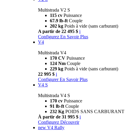
Multistrada V2 S
115 cv
Puissance
67.9 lb-ft
Couple
202 kg
Poids à vide (sans carburant)
A partir de 22 495 $
i
Configurez
En Savoir Plus
V4
Multistrada V4
170 CV
Puissance
124 Nm
Couple
229 kg
Poids à vide (sans carburant)
22 995 $
i
Configurer
En Savoir Plus
V4 S
Multistrada V4 S
170 cv
Puissance
91 lb-ft
Couple
232 Kg
POIDS SANS CARBURANT
À partir de 31 995 $
i
Configurez
Découvrir
new
V4 Rally