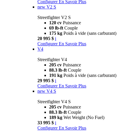
Configurer
En Savoir Plus
new
V2 S
Streetfighter V2 S
120 cv
Puissance
69 lb-ft
Couple
175 kg
Poids à vide (sans carburant)
20 995 $
i
Configurer
En Savoir Plus
V4
Streetfighter V4
205 cv
Puissance
88.3 lb-ft
Couple
191 kg
Poids à vide (sans carburant)
29 995 $
i
Configurer
En Savoir Plus
new
V4 S
Streetfighter V4 S
205 cv
Puissance
88.3 lb-ft
Couple
189 kg
Wet Weight (No Fuel)
33 995 $
i
Configurer
En Savoir Plus