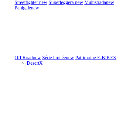
Streetfighter
new
Superleggera
new
Multistrada
new
Panigale
new
Off Road
new
Série limitée
new
Patrimoine
E-BIKES
DesertX