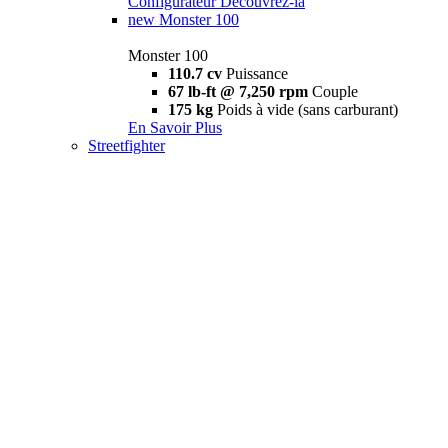
Configurateur
Découvrez-la
new
Monster 100
Monster 100
110.7 cv
Puissance
67 lb-ft @ 7,250 rpm
Couple
175 kg
Poids à vide (sans carburant)
En Savoir Plus
Streetfighter