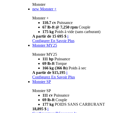
Monster
new
Monster +
Monster +
110.7 cv
Puissance
67 lb-ft @ 7,250 rpm
Couple
175 kg
Poids à vide (sans carburant)
A partir de 15 695 $
i
Configurer
En Savoir Plus
Monster MY25
Monster MY25
111 hp
Puissance
69 lb-ft
Torque
166 kg (366 lb)
Poids à sec
A partir de $15,195
i
Configurez
En Savoir Plus
Monster SP
Monster SP
111 cv
Puissance
69 lb-ft
Couple
177 kg
POIDS SANS CARBURANT
18,895 $
i