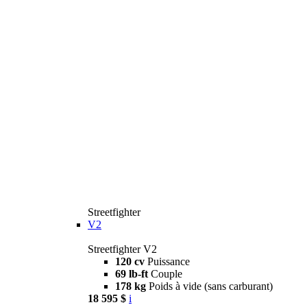
Streetfighter
V2
Streetfighter V2
120 cv
Puissance
69 lb-ft
Couple
178 kg
Poids à vide (sans carburant)
18 595 $
i