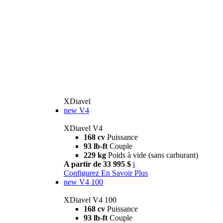
XDiavel
new
V4
XDiavel V4
168 cv
Puissance
93 lb-ft
Couple
229 kg
Poids à vide (sans carburant)
A partir de 33 995 $
i
Configurez
En Savoir Plus
new
V4 100
XDiavel V4 100
168 cv
Puissance
93 lb-ft
Couple