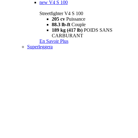
new
V4 S 100
Streetfighter V4 S 100
205 cv
Puissance
88.3 lb-ft
Couple
189 kg (417 lb)
POIDS SANS
CARBURANT
En Savoir Plus
Superleggera