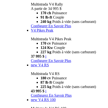
Multistrada V4 Rally
A partir de 34 995 $
170 ch
Puissance
91 lb-ft
Couple
240 kg
Poids à vide (sans carburant)
Configurer
En Savoir Plus
V4 Pikes Peak
Multistrada V4 Pikes Peak
170 cv
Puissance
124 Kw
Couple
227 kg
Poids à vide (sans carburant)
37 995 $
i
Configurer
En Savoir Plus
new
V4 RS
Multistrada V4 RS
180 cv
Puissance
87 lb ft
Couple
225 kg
Poids à vide (sans carburant)
43 995 $
i
Configurez
En Savoir Plus
new
V4 RS 100