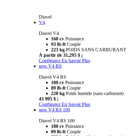
Diavel
V4
Diavel V4
168 cv
Puissance
93 lb-ft
Couple
223 kg
POIDS SANS CARBURANT
À partir de 31,295 $
i
Configurez
En Savoir Plus
new
V4 RS
Diavel V4 RS
180 cv
Puissance
89 lb-ft
Couple
220 kg
Poids humide (sans carburant)
43 995 $
i
Configurez
En Savoir Plus
new
V4 RS 100
Diavel V4 RS 100
180 cv
Puissance
89 lb-ft
Couple