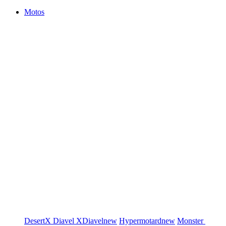
Motos
DesertX
Diavel
XDiavel
new
Hypermotard
new
Monster