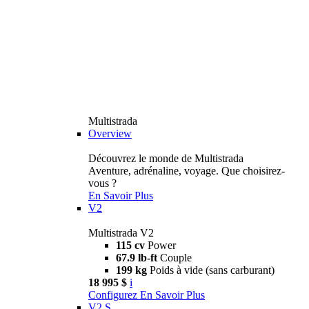
Multistrada
Overview
Découvrez le monde de Multistrada
Aventure, adrénaline, voyage. Que choisirez-
vous ?
En Savoir Plus
V2
Multistrada V2
115 cv
Power
67.9 lb-ft
Couple
199 kg
Poids à vide (sans carburant)
18 995 $
i
Configurez
En Savoir Plus
V2 S