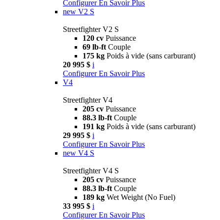
Configurer
En Savoir Plus
new
V2 S
Streetfighter V2 S
120 cv
Puissance
69 lb-ft
Couple
175 kg
Poids à vide (sans carburant)
20 995 $
i
Configurer
En Savoir Plus
V4
Streetfighter V4
205 cv
Puissance
88.3 lb-ft
Couple
191 kg
Poids à vide (sans carburant)
29 995 $
i
Configurer
En Savoir Plus
new
V4 S
Streetfighter V4 S
205 cv
Puissance
88.3 lb-ft
Couple
189 kg
Wet Weight (No Fuel)
33 995 $
i
Configurer
En Savoir Plus