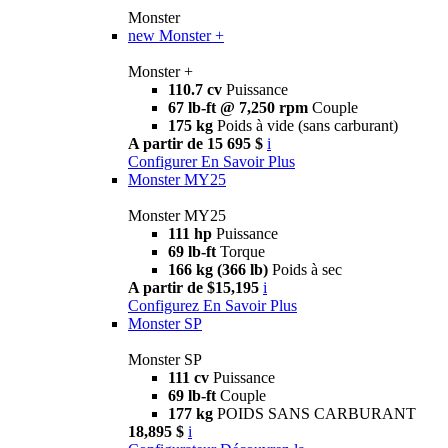
Monster
new
Monster +
Monster +
110.7 cv
Puissance
67 lb-ft @ 7,250 rpm
Couple
175 kg
Poids à vide (sans carburant)
A partir de 15 695 $
i
Configurer
En Savoir Plus
Monster MY25
Monster MY25
111 hp
Puissance
69 lb-ft
Torque
166 kg (366 lb)
Poids à sec
A partir de $15,195
i
Configurez
En Savoir Plus
Monster SP
Monster SP
111 cv
Puissance
69 lb-ft
Couple
177 kg
POIDS SANS CARBURANT
18,895 $
i