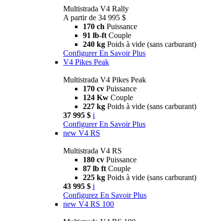
Multistrada V4 Rally
A partir de 34 995 $
170 ch
Puissance
91 lb-ft
Couple
240 kg
Poids à vide (sans carburant)
Configurer
En Savoir Plus
V4 Pikes Peak
Multistrada V4 Pikes Peak
170 cv
Puissance
124 Kw
Couple
227 kg
Poids à vide (sans carburant)
37 995 $
i
Configurer
En Savoir Plus
new
V4 RS
Multistrada V4 RS
180 cv
Puissance
87 lb ft
Couple
225 kg
Poids à vide (sans carburant)
43 995 $
i
Configurez
En Savoir Plus
new
V4 RS 100