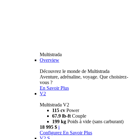
Multistrada
Overview
Découvrez le monde de Multistrada
Aventure, adrénaline, voyage. Que choisirez-
vous ?
En Savoir Plus
V2
Multistrada V2
115 cv
Power
67.9 lb-ft
Couple
199 kg
Poids à vide (sans carburant)
18 995 $
i
Configurez
En Savoir Plus
V2 S