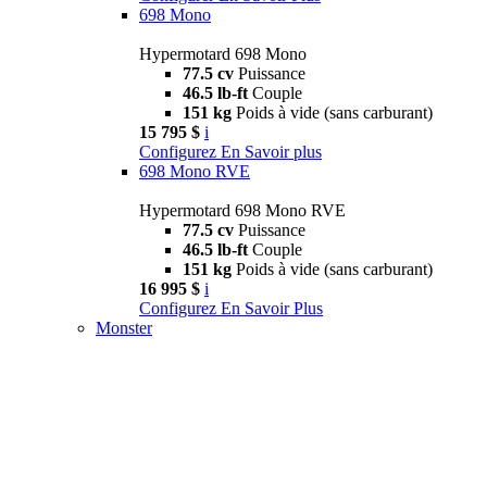
698 Mono
Hypermotard 698 Mono
77.5 cv
Puissance
46.5 lb-ft
Couple
151 kg
Poids à vide (sans carburant)
15 795 $
i
Configurez
En Savoir plus
698 Mono RVE
Hypermotard 698 Mono RVE
77.5 cv
Puissance
46.5 lb-ft
Couple
151 kg
Poids à vide (sans carburant)
16 995 $
i
Configurez
En Savoir Plus
Monster