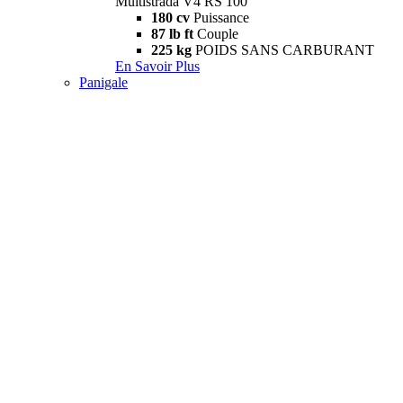
Multistrada V4 RS 100
180 cv
Puissance
87 lb ft
Couple
225 kg
POIDS SANS CARBURANT
En Savoir Plus
Panigale