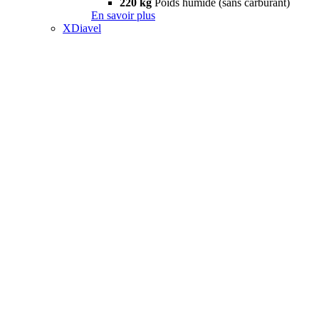
220 kg
Poids humide (sans carburant)
En savoir plus
XDiavel