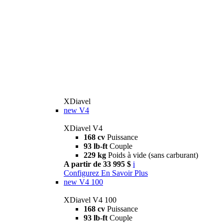
XDiavel
new
V4
XDiavel V4
168 cv
Puissance
93 lb-ft
Couple
229 kg
Poids à vide (sans carburant)
A partir de 33 995 $
i
Configurez
En Savoir Plus
new
V4 100
XDiavel V4 100
168 cv
Puissance
93 lb-ft
Couple