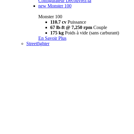
Configurateur
Découvrez-la
new
Monster 100
Monster 100
110.7 cv
Puissance
67 lb-ft @ 7,250 rpm
Couple
175 kg
Poids à vide (sans carburant)
En Savoir Plus
Streetfighter