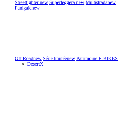
Streetfighter
new
Superleggera
new
Multistrada
new
Panigale
new
Off Road
new
Série limitée
new
Patrimoine
E-BIKES
DesertX