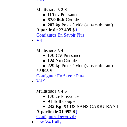
Multistrada V2 S
115 cv
Puissance
67.9 lb-ft
Couple
202 kg
Poids à vide (sans carburant)
A partir de 22 495 $
i
Configurez
En Savoir Plus
V4
Multistrada V4
170 CV
Puissance
124 Nm
Couple
229 kg
Poids à vide (sans carburant)
22 995 $
i
Configurer
En Savoir Plus
V4 S
Multistrada V4 S
170 cv
Puissance
91 lb-ft
Couple
232 Kg
POIDS SANS CARBURANT
À partir de 31 995 $
i
Configurez
Découvrir
new
V4 Rally