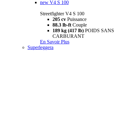
new
V4 S 100
Streetfighter V4 S 100
205 cv
Puissance
88.3 lb-ft
Couple
189 kg (417 lb)
POIDS SANS
CARBURANT
En Savoir Plus
Superleggera