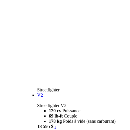
Streetfighter
V2
Streetfighter V2
120 cv
Puissance
69 lb-ft
Couple
178 kg
Poids à vide (sans carburant)
18 595 $
i