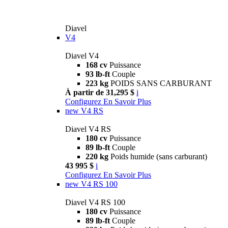
Diavel
V4
Diavel V4
168 cv
Puissance
93 lb-ft
Couple
223 kg
POIDS SANS CARBURANT
À partir de 31,295 $
i
Configurez
En Savoir Plus
new
V4 RS
Diavel V4 RS
180 cv
Puissance
89 lb-ft
Couple
220 kg
Poids humide (sans carburant)
43 995 $
i
Configurez
En Savoir Plus
new
V4 RS 100
Diavel V4 RS 100
180 cv
Puissance
89 lb-ft
Couple