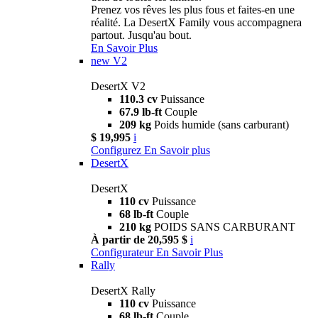
Prenez vos rêves les plus fous et faites-en une
réalité. La DesertX Family vous accompagnera
partout. Jusqu'au bout.
En Savoir Plus
new
V2
DesertX V2
110.3 cv
Puissance
67.9 lb-ft
Couple
209 kg
Poids humide (sans carburant)
$ 19,995
i
Configurez
En Savoir plus
DesertX
DesertX
110 cv
Puissance
68 lb-ft
Couple
210 kg
POIDS SANS CARBURANT
À partir de 20,595 $
i
Configurateur
En Savoir Plus
Rally
DesertX Rally
110 cv
Puissance
68 lb-ft
Couple