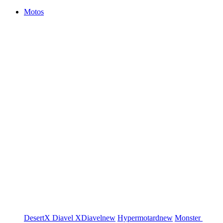
Motos
DesertX
Diavel
XDiavel
new
Hypermotard
new
Monster