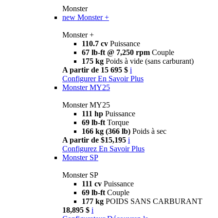
Monster
new
Monster +
Monster +
110.7 cv
Puissance
67 lb-ft @ 7,250 rpm
Couple
175 kg
Poids à vide (sans carburant)
A partir de 15 695 $
i
Configurer
En Savoir Plus
Monster MY25
Monster MY25
111 hp
Puissance
69 lb-ft
Torque
166 kg (366 lb)
Poids à sec
A partir de $15,195
i
Configurez
En Savoir Plus
Monster SP
Monster SP
111 cv
Puissance
69 lb-ft
Couple
177 kg
POIDS SANS CARBURANT
18,895 $
i