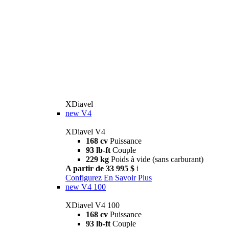
XDiavel
new
V4
XDiavel V4
168 cv
Puissance
93 lb-ft
Couple
229 kg
Poids à vide (sans carburant)
A partir de 33 995 $
i
Configurez
En Savoir Plus
new
V4 100
XDiavel V4 100
168 cv
Puissance
93 lb-ft
Couple