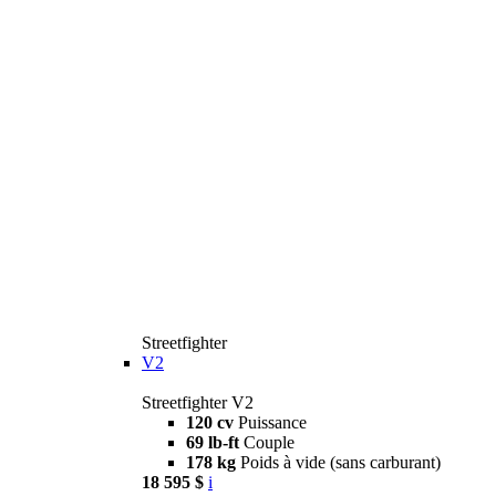
Streetfighter
V2
Streetfighter V2
120 cv
Puissance
69 lb-ft
Couple
178 kg
Poids à vide (sans carburant)
18 595 $
i