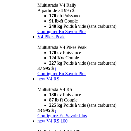
Multistrada V4 Rally
A partir de 34 995 $
170 ch
Puissance
91 lb-ft
Couple
240 kg
Poids à vide (sans carburant)
Configurer
En Savoir Plus
V4 Pikes Peak
Multistrada V4 Pikes Peak
170 cv
Puissance
124 Kw
Couple
227 kg
Poids à vide (sans carburant)
37 995 $
i
Configurer
En Savoir Plus
new
V4 RS
Multistrada V4 RS
180 cv
Puissance
87 lb ft
Couple
225 kg
Poids à vide (sans carburant)
43 995 $
i
Configurez
En Savoir Plus
new
V4 RS 100