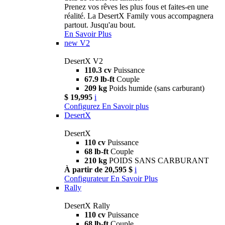
Prenez vos rêves les plus fous et faites-en une
réalité. La DesertX Family vous accompagnera
partout. Jusqu'au bout.
En Savoir Plus
new
V2
DesertX V2
110.3 cv
Puissance
67.9 lb-ft
Couple
209 kg
Poids humide (sans carburant)
$ 19,995
i
Configurez
En Savoir plus
DesertX
DesertX
110 cv
Puissance
68 lb-ft
Couple
210 kg
POIDS SANS CARBURANT
À partir de 20,595 $
i
Configurateur
En Savoir Plus
Rally
DesertX Rally
110 cv
Puissance
68 lb-ft
Couple