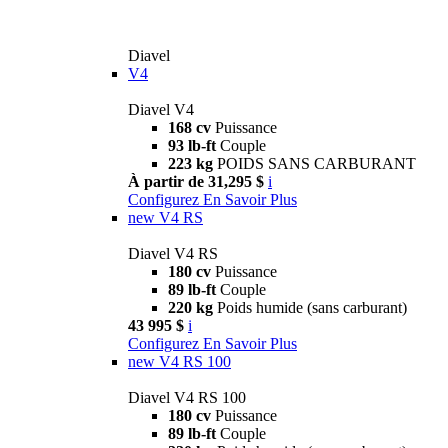
Diavel
V4
Diavel V4
168 cv
Puissance
93 lb-ft
Couple
223 kg
POIDS SANS CARBURANT
À partir de 31,295 $
i
Configurez
En Savoir Plus
new
V4 RS
Diavel V4 RS
180 cv
Puissance
89 lb-ft
Couple
220 kg
Poids humide (sans carburant)
43 995 $
i
Configurez
En Savoir Plus
new
V4 RS 100
Diavel V4 RS 100
180 cv
Puissance
89 lb-ft
Couple