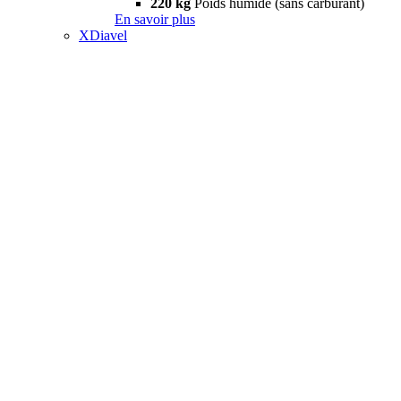
220 kg
Poids humide (sans carburant)
En savoir plus
XDiavel