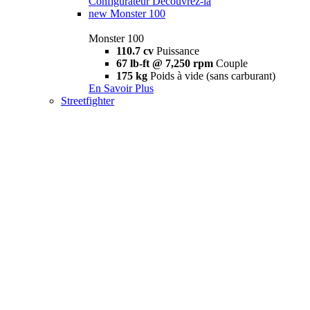
Configurateur
Découvrez-la
new
Monster 100
Monster 100
110.7 cv
Puissance
67 lb-ft @ 7,250 rpm
Couple
175 kg
Poids à vide (sans carburant)
En Savoir Plus
Streetfighter