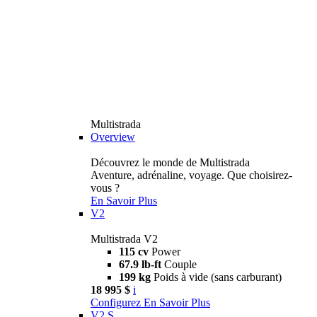
Multistrada
Overview
Découvrez le monde de Multistrada
Aventure, adrénaline, voyage. Que choisirez-
vous ?
En Savoir Plus
V2
Multistrada V2
115 cv
Power
67.9 lb-ft
Couple
199 kg
Poids à vide (sans carburant)
18 995 $
i
Configurez
En Savoir Plus
V2 S