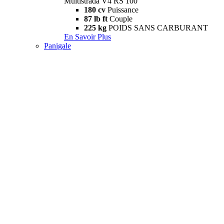
Multistrada V4 RS 100
180 cv
Puissance
87 lb ft
Couple
225 kg
POIDS SANS CARBURANT
En Savoir Plus
Panigale