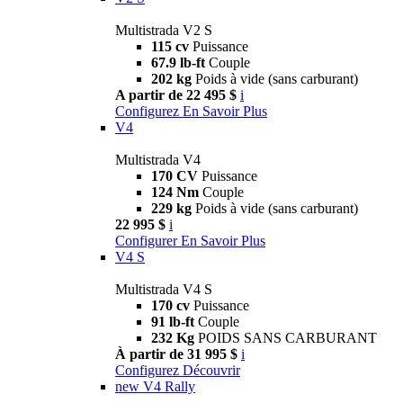
Multistrada V2 S
115 cv
Puissance
67.9 lb-ft
Couple
202 kg
Poids à vide (sans carburant)
A partir de 22 495 $
i
Configurez
En Savoir Plus
V4
Multistrada V4
170 CV
Puissance
124 Nm
Couple
229 kg
Poids à vide (sans carburant)
22 995 $
i
Configurer
En Savoir Plus
V4 S
Multistrada V4 S
170 cv
Puissance
91 lb-ft
Couple
232 Kg
POIDS SANS CARBURANT
À partir de 31 995 $
i
Configurez
Découvrir
new
V4 Rally