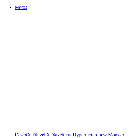
Motos
DesertX
Diavel
XDiavel
new
Hypermotard
new
Monster