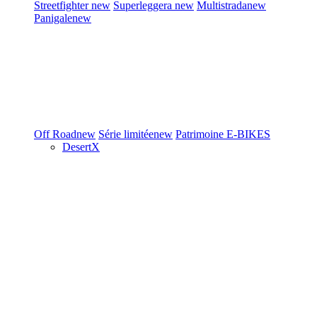
Streetfighter
new
Superleggera
new
Multistrada
new
Panigale
new
Off Road
new
Série limitée
new
Patrimoine
E-BIKES
DesertX