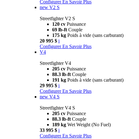
Configurer
En Savoir Plus
new
V2 S
Streetfighter V2 S
120 cv
Puissance
69 lb-ft
Couple
175 kg
Poids à vide (sans carburant)
20 995 $
i
Configurer
En Savoir Plus
V4
Streetfighter V4
205 cv
Puissance
88.3 lb-ft
Couple
191 kg
Poids à vide (sans carburant)
29 995 $
i
Configurer
En Savoir Plus
new
V4 S
Streetfighter V4 S
205 cv
Puissance
88.3 lb-ft
Couple
189 kg
Wet Weight (No Fuel)
33 995 $
i
Configurer
En Savoir Plus