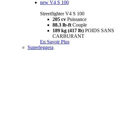
new
V4 S 100
Streetfighter V4 S 100
205 cv
Puissance
88.3 lb-ft
Couple
189 kg (417 lb)
POIDS SANS
CARBURANT
En Savoir Plus
Superleggera