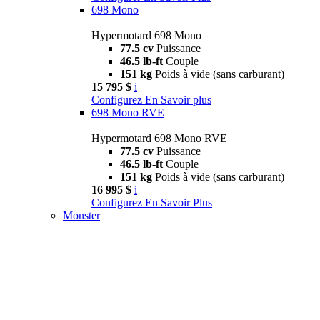
698 Mono
Hypermotard 698 Mono
77.5 cv
Puissance
46.5 lb-ft
Couple
151 kg
Poids à vide (sans carburant)
15 795 $
i
Configurez
En Savoir plus
698 Mono RVE
Hypermotard 698 Mono RVE
77.5 cv
Puissance
46.5 lb-ft
Couple
151 kg
Poids à vide (sans carburant)
16 995 $
i
Configurez
En Savoir Plus
Monster