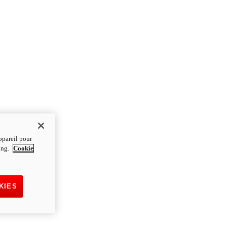
ppareil pour
ting.
Cookie
KIES