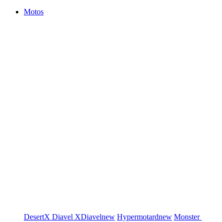
Motos
DesertX
Diavel
XDiavel
new
Hypermotard
new
Monster