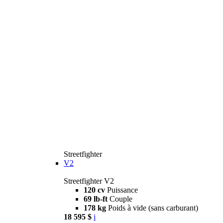
Streetfighter
V2
Streetfighter V2
120 cv
Puissance
69 lb-ft
Couple
178 kg
Poids à vide (sans carburant)
18 595 $
i