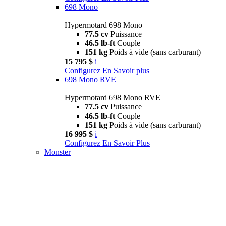
698 Mono
Hypermotard 698 Mono
77.5 cv
Puissance
46.5 lb-ft
Couple
151 kg
Poids à vide (sans carburant)
15 795 $
i
Configurez
En Savoir plus
698 Mono RVE
Hypermotard 698 Mono RVE
77.5 cv
Puissance
46.5 lb-ft
Couple
151 kg
Poids à vide (sans carburant)
16 995 $
i
Configurez
En Savoir Plus
Monster