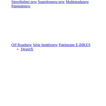
Streetfighter
new
Superleggera
new
Multistrada
new
Panigale
new
Off Road
new
Série limitée
new
Patrimoine
E-BIKES
DesertX