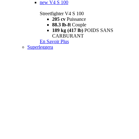
new
V4 S 100
Streetfighter V4 S 100
205 cv
Puissance
88.3 lb-ft
Couple
189 kg (417 lb)
POIDS SANS
CARBURANT
En Savoir Plus
Superleggera