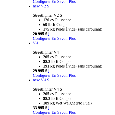
Configurer
En Savoir Plus
new
V2 S
Streetfighter V2 S
120 cv
Puissance
69 lb-ft
Couple
175 kg
Poids à vide (sans carburant)
20 995 $
i
Configurer
En Savoir Plus
V4
Streetfighter V4
205 cv
Puissance
88.3 lb-ft
Couple
191 kg
Poids à vide (sans carburant)
29 995 $
i
Configurer
En Savoir Plus
new
V4 S
Streetfighter V4 S
205 cv
Puissance
88.3 lb-ft
Couple
189 kg
Wet Weight (No Fuel)
33 995 $
i
Configurer
En Savoir Plus