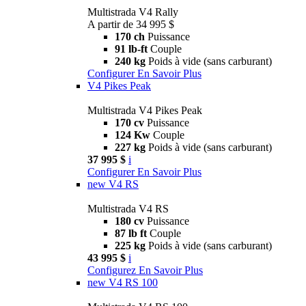
Multistrada V4 Rally
A partir de 34 995 $
170 ch
Puissance
91 lb-ft
Couple
240 kg
Poids à vide (sans carburant)
Configurer
En Savoir Plus
V4 Pikes Peak
Multistrada V4 Pikes Peak
170 cv
Puissance
124 Kw
Couple
227 kg
Poids à vide (sans carburant)
37 995 $
i
Configurer
En Savoir Plus
new
V4 RS
Multistrada V4 RS
180 cv
Puissance
87 lb ft
Couple
225 kg
Poids à vide (sans carburant)
43 995 $
i
Configurez
En Savoir Plus
new
V4 RS 100