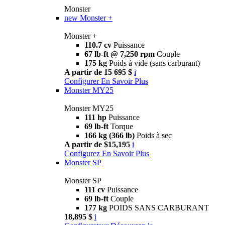
Monster
new
Monster +
Monster +
110.7 cv
Puissance
67 lb-ft @ 7,250 rpm
Couple
175 kg
Poids à vide (sans carburant)
A partir de 15 695 $
i
Configurer
En Savoir Plus
Monster MY25
Monster MY25
111 hp
Puissance
69 lb-ft
Torque
166 kg (366 lb)
Poids à sec
A partir de $15,195
i
Configurez
En Savoir Plus
Monster SP
Monster SP
111 cv
Puissance
69 lb-ft
Couple
177 kg
POIDS SANS CARBURANT
18,895 $
i