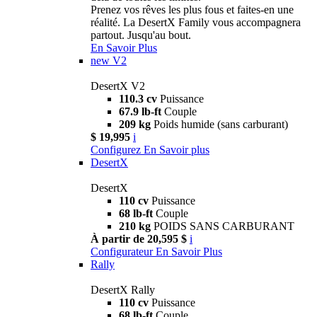
Prenez vos rêves les plus fous et faites-en une
réalité. La DesertX Family vous accompagnera
partout. Jusqu'au bout.
En Savoir Plus
new
V2
DesertX V2
110.3 cv
Puissance
67.9 lb-ft
Couple
209 kg
Poids humide (sans carburant)
$ 19,995
i
Configurez
En Savoir plus
DesertX
DesertX
110 cv
Puissance
68 lb-ft
Couple
210 kg
POIDS SANS CARBURANT
À partir de 20,595 $
i
Configurateur
En Savoir Plus
Rally
DesertX Rally
110 cv
Puissance
68 lb-ft
Couple