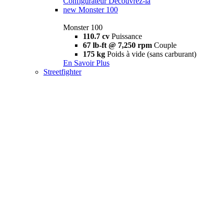
Configurateur
Découvrez-la
new
Monster 100
Monster 100
110.7 cv
Puissance
67 lb-ft @ 7,250 rpm
Couple
175 kg
Poids à vide (sans carburant)
En Savoir Plus
Streetfighter