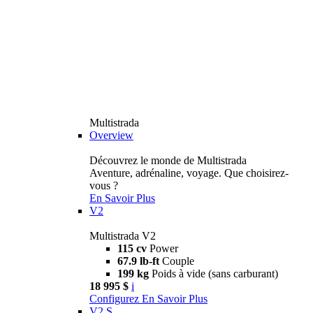
Multistrada
Overview
Découvrez le monde de Multistrada
Aventure, adrénaline, voyage. Que choisirez-
vous ?
En Savoir Plus
V2
Multistrada V2
115 cv
Power
67.9 lb-ft
Couple
199 kg
Poids à vide (sans carburant)
18 995 $
i
Configurez
En Savoir Plus
V2 S