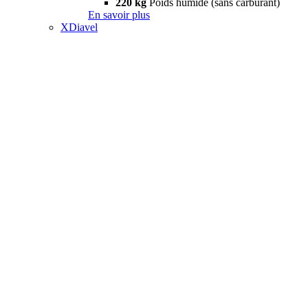
220 kg
Poids humide (sans carburant)
En savoir plus
XDiavel