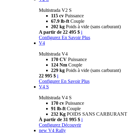
Multistrada V2 S
115 cv
Puissance
67.9 lb-ft
Couple
202 kg
Poids à vide (sans carburant)
A partir de 22 495 $
i
Configurez
En Savoir Plus
V4
Multistrada V4
170 CV
Puissance
124 Nm
Couple
229 kg
Poids à vide (sans carburant)
22 995 $
i
Configurer
En Savoir Plus
V4 S
Multistrada V4 S
170 cv
Puissance
91 lb-ft
Couple
232 Kg
POIDS SANS CARBURANT
À partir de 31 995 $
i
Configurez
Découvrir
new
V4 Rally