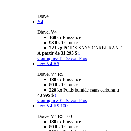
Diavel
V4
Diavel V4
168 cv
Puissance
93 lb-ft
Couple
223 kg
POIDS SANS CARBURANT
À partir de 31,295 $
i
Configurez
En Savoir Plus
new
V4 RS
Diavel V4 RS
180 cv
Puissance
89 lb-ft
Couple
220 kg
Poids humide (sans carburant)
43 995 $
i
Configurez
En Savoir Plus
new
V4 RS 100
Diavel V4 RS 100
180 cv
Puissance
89 lb-ft
Couple