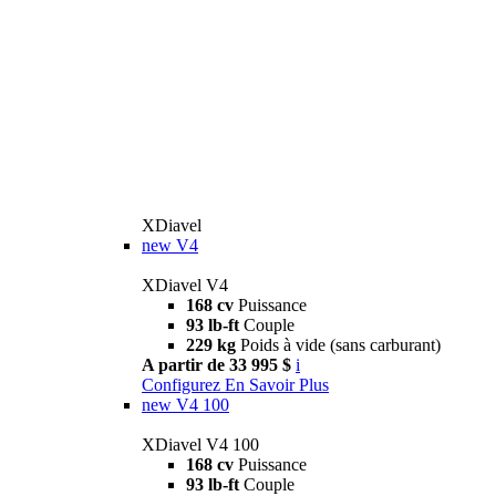
XDiavel
new
V4
XDiavel V4
168 cv
Puissance
93 lb-ft
Couple
229 kg
Poids à vide (sans carburant)
A partir de 33 995 $
i
Configurez
En Savoir Plus
new
V4 100
XDiavel V4 100
168 cv
Puissance
93 lb-ft
Couple