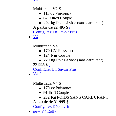
Multistrada V2 S
115 cv
Puissance
67.9 lb-ft
Couple
202 kg
Poids à vide (sans carburant)
A partir de 22 495 $
i
Configurez
En Savoir Plus
V4
Multistrada V4
170 CV
Puissance
124 Nm
Couple
229 kg
Poids à vide (sans carburant)
22 995 $
i
Configurer
En Savoir Plus
V4 S
Multistrada V4 S
170 cv
Puissance
91 lb-ft
Couple
232 Kg
POIDS SANS CARBURANT
À partir de 31 995 $
i
Configurez
Découvrir
new
V4 Rally