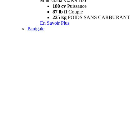
Multistrada V4 RS 100
180 cv
Puissance
87 lb ft
Couple
225 kg
POIDS SANS CARBURANT
En Savoir Plus
Panigale