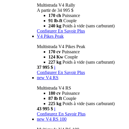
Multistrada V4 Rally
A partir de 34 995 $
170 ch
Puissance
91 lb-ft
Couple
240 kg
Poids à vide (sans carburant)
Configurer
En Savoir Plus
V4 Pikes Peak
Multistrada V4 Pikes Peak
170 cv
Puissance
124 Kw
Couple
227 kg
Poids à vide (sans carburant)
37 995 $
i
Configurer
En Savoir Plus
new
V4 RS
Multistrada V4 RS
180 cv
Puissance
87 lb ft
Couple
225 kg
Poids à vide (sans carburant)
43 995 $
i
Configurez
En Savoir Plus
new
V4 RS 100