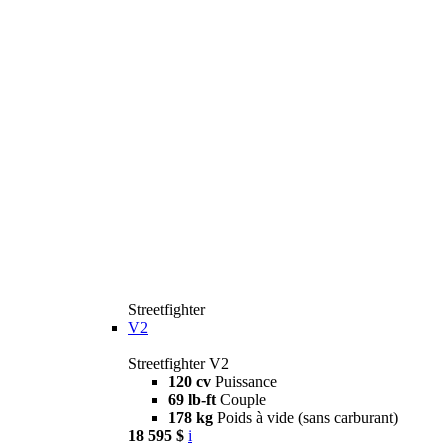
Streetfighter
V2
Streetfighter V2
120 cv
Puissance
69 lb-ft
Couple
178 kg
Poids à vide (sans carburant)
18 595 $
i