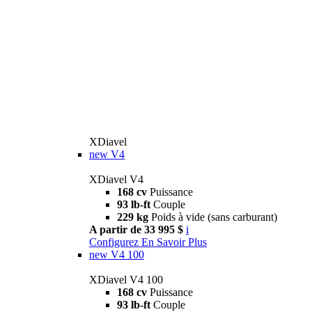
XDiavel
new
V4
XDiavel V4
168 cv
Puissance
93 lb-ft
Couple
229 kg
Poids à vide (sans carburant)
A partir de 33 995 $
i
Configurez
En Savoir Plus
new
V4 100
XDiavel V4 100
168 cv
Puissance
93 lb-ft
Couple