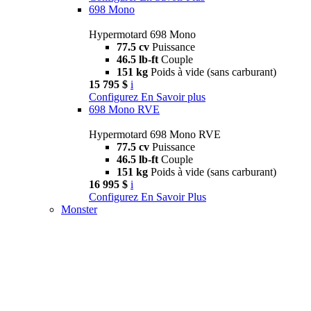
698 Mono
Hypermotard 698 Mono
77.5 cv
Puissance
46.5 lb-ft
Couple
151 kg
Poids à vide (sans carburant)
15 795 $
i
Configurez
En Savoir plus
698 Mono RVE
Hypermotard 698 Mono RVE
77.5 cv
Puissance
46.5 lb-ft
Couple
151 kg
Poids à vide (sans carburant)
16 995 $
i
Configurez
En Savoir Plus
Monster