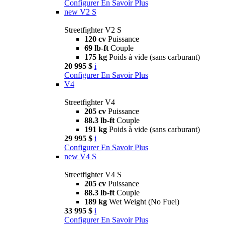
Configurer
En Savoir Plus
new
V2 S
Streetfighter V2 S
120 cv
Puissance
69 lb-ft
Couple
175 kg
Poids à vide (sans carburant)
20 995 $
i
Configurer
En Savoir Plus
V4
Streetfighter V4
205 cv
Puissance
88.3 lb-ft
Couple
191 kg
Poids à vide (sans carburant)
29 995 $
i
Configurer
En Savoir Plus
new
V4 S
Streetfighter V4 S
205 cv
Puissance
88.3 lb-ft
Couple
189 kg
Wet Weight (No Fuel)
33 995 $
i
Configurer
En Savoir Plus