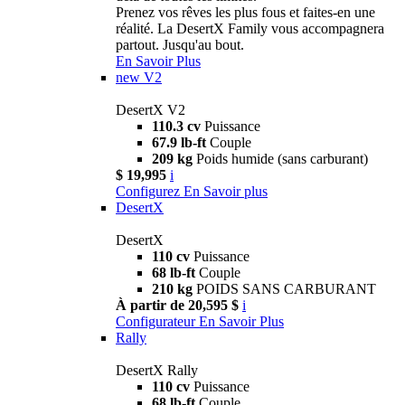
Prenez vos rêves les plus fous et faites-en une
réalité. La DesertX Family vous accompagnera
partout. Jusqu'au bout.
En Savoir Plus
new
V2
DesertX V2
110.3 cv
Puissance
67.9 lb-ft
Couple
209 kg
Poids humide (sans carburant)
$ 19,995
i
Configurez
En Savoir plus
DesertX
DesertX
110 cv
Puissance
68 lb-ft
Couple
210 kg
POIDS SANS CARBURANT
À partir de 20,595 $
i
Configurateur
En Savoir Plus
Rally
DesertX Rally
110 cv
Puissance
68 lb-ft
Couple