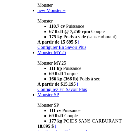
Monster
new
Monster +
Monster +
110.7 cv
Puissance
67 lb-ft @ 7,250 rpm
Couple
175 kg
Poids à vide (sans carburant)
A partir de 15 695 $
i
Configurer
En Savoir Plus
Monster MY25
Monster MY25
111 hp
Puissance
69 lb-ft
Torque
166 kg (366 lb)
Poids à sec
A partir de $15,195
i
Configurez
En Savoir Plus
Monster SP
Monster SP
111 cv
Puissance
69 lb-ft
Couple
177 kg
POIDS SANS CARBURANT
18,895 $
i