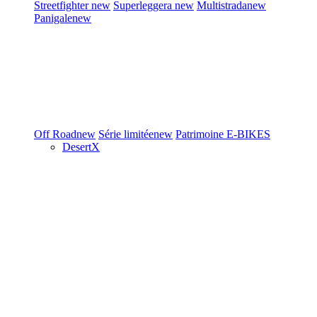
Streetfighter
new
Superleggera
new
Multistrada
new
Panigale
new
Off Road
new
Série limitée
new
Patrimoine
E-BIKES
DesertX