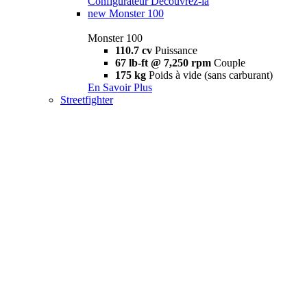
Configurateur
Découvrez-la
new
Monster 100
Monster 100
110.7 cv
Puissance
67 lb-ft @ 7,250 rpm
Couple
175 kg
Poids à vide (sans carburant)
En Savoir Plus
Streetfighter