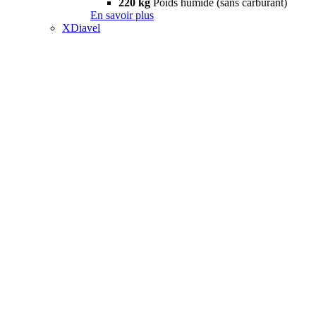
220 kg
Poids humide (sans carburant)
En savoir plus
XDiavel