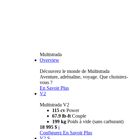
Multistrada
Overview
Découvrez le monde de Multistrada
Aventure, adrénaline, voyage. Que choisirez-
vous ?
En Savoir Plus
V2
Multistrada V2
115 cv
Power
67.9 lb-ft
Couple
199 kg
Poids à vide (sans carburant)
18 995 $
i
Configurez
En Savoir Plus
V2 S