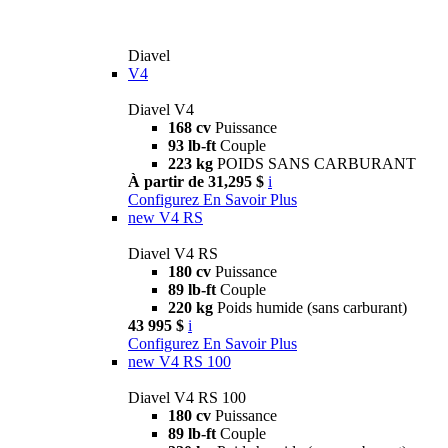
Diavel
V4
Diavel V4
168 cv
Puissance
93 lb-ft
Couple
223 kg
POIDS SANS CARBURANT
À partir de 31,295 $
i
Configurez
En Savoir Plus
new
V4 RS
Diavel V4 RS
180 cv
Puissance
89 lb-ft
Couple
220 kg
Poids humide (sans carburant)
43 995 $
i
Configurez
En Savoir Plus
new
V4 RS 100
Diavel V4 RS 100
180 cv
Puissance
89 lb-ft
Couple