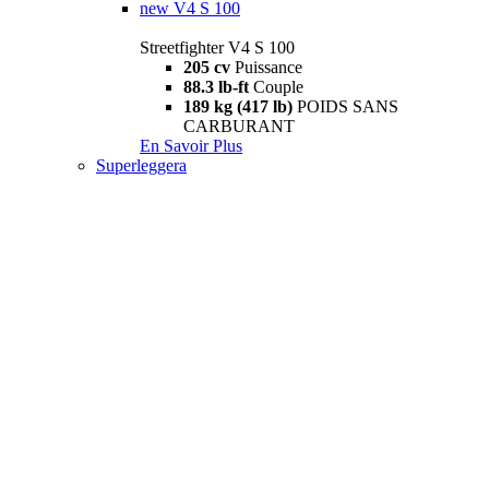
new
V4 S 100
Streetfighter V4 S 100
205 cv
Puissance
88.3 lb-ft
Couple
189 kg (417 lb)
POIDS SANS
CARBURANT
En Savoir Plus
Superleggera