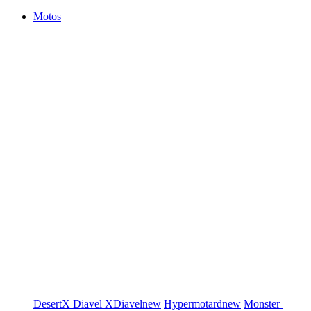
Motos
DesertX
Diavel
XDiavel
new
Hypermotard
new
Monster