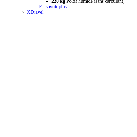
220 kg
Poids humide (sans carburant)
En savoir plus
XDiavel