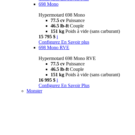
698 Mono
Hypermotard 698 Mono
77.5 cv
Puissance
46.5 lb-ft
Couple
151 kg
Poids à vide (sans carburant)
15 795 $
i
Configurez
En Savoir plus
698 Mono RVE
Hypermotard 698 Mono RVE
77.5 cv
Puissance
46.5 lb-ft
Couple
151 kg
Poids à vide (sans carburant)
16 995 $
i
Configurez
En Savoir Plus
Monster