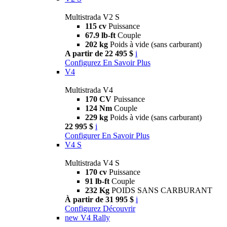
Multistrada V2 S
115 cv
Puissance
67.9 lb-ft
Couple
202 kg
Poids à vide (sans carburant)
A partir de 22 495 $
i
Configurez
En Savoir Plus
V4
Multistrada V4
170 CV
Puissance
124 Nm
Couple
229 kg
Poids à vide (sans carburant)
22 995 $
i
Configurer
En Savoir Plus
V4 S
Multistrada V4 S
170 cv
Puissance
91 lb-ft
Couple
232 Kg
POIDS SANS CARBURANT
À partir de 31 995 $
i
Configurez
Découvrir
new
V4 Rally