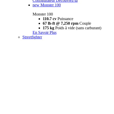
Configurateur
Découvrez-la
new
Monster 100
Monster 100
110.7 cv
Puissance
67 lb-ft @ 7,250 rpm
Couple
175 kg
Poids à vide (sans carburant)
En Savoir Plus
Streetfighter