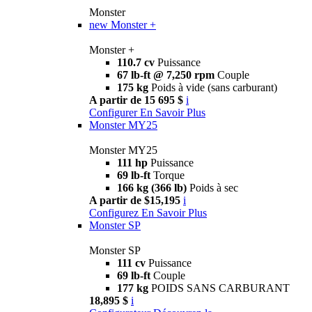
Monster
new
Monster +
Monster +
110.7 cv
Puissance
67 lb-ft @ 7,250 rpm
Couple
175 kg
Poids à vide (sans carburant)
A partir de 15 695 $
i
Configurer
En Savoir Plus
Monster MY25
Monster MY25
111 hp
Puissance
69 lb-ft
Torque
166 kg (366 lb)
Poids à sec
A partir de $15,195
i
Configurez
En Savoir Plus
Monster SP
Monster SP
111 cv
Puissance
69 lb-ft
Couple
177 kg
POIDS SANS CARBURANT
18,895 $
i