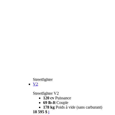
Streetfighter
V2
Streetfighter V2
120 cv
Puissance
69 lb-ft
Couple
178 kg
Poids à vide (sans carburant)
18 595 $
i