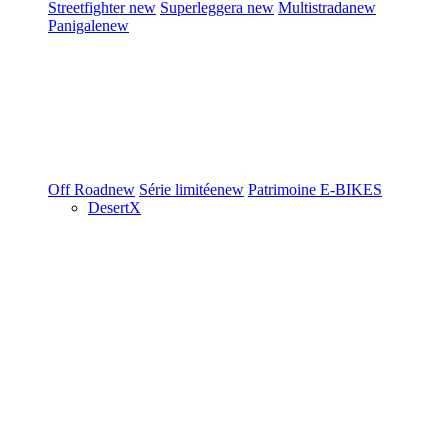
Streetfighter
new
Superleggera
new
Multistrada
new
Panigale
new
Off Road
new
Série limitée
new
Patrimoine
E-BIKES
DesertX