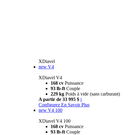
XDiavel
new
V4
XDiavel V4
168 cv
Puissance
93 lb-ft
Couple
229 kg
Poids à vide (sans carburant)
A partir de 33 995 $
i
Configurez
En Savoir Plus
new
V4 100
XDiavel V4 100
168 cv
Puissance
93 lb-ft
Couple