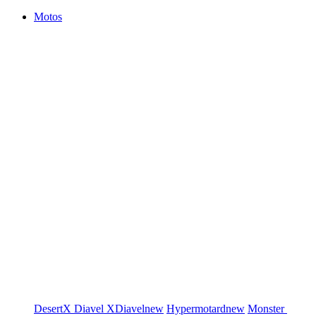
Motos
DesertX
Diavel
XDiavel
new
Hypermotard
new
Monster