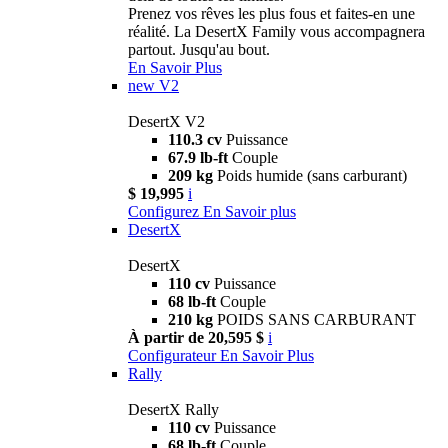
Prenez vos rêves les plus fous et faites-en une
réalité. La DesertX Family vous accompagnera
partout. Jusqu'au bout.
En Savoir Plus
new
V2
DesertX V2
110.3 cv
Puissance
67.9 lb-ft
Couple
209 kg
Poids humide (sans carburant)
$ 19,995
i
Configurez
En Savoir plus
DesertX
DesertX
110 cv
Puissance
68 lb-ft
Couple
210 kg
POIDS SANS CARBURANT
À partir de 20,595 $
i
Configurateur
En Savoir Plus
Rally
DesertX Rally
110 cv
Puissance
68 lb-ft
Couple