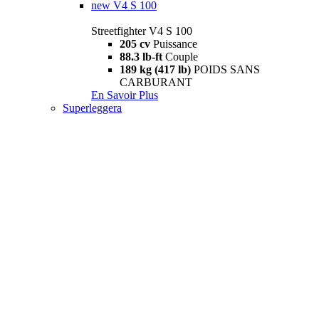
new
V4 S 100
Streetfighter V4 S 100
205 cv
Puissance
88.3 lb-ft
Couple
189 kg (417 lb)
POIDS SANS
CARBURANT
En Savoir Plus
Superleggera