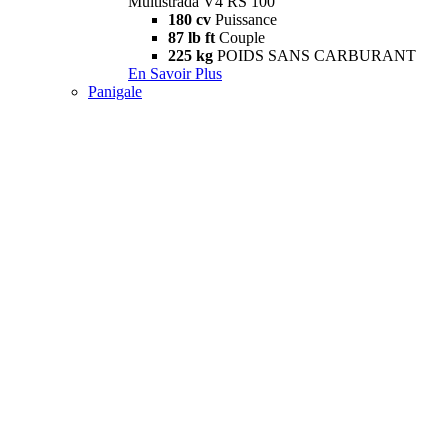
Multistrada V4 RS 100
180 cv
Puissance
87 lb ft
Couple
225 kg
POIDS SANS CARBURANT
En Savoir Plus
Panigale