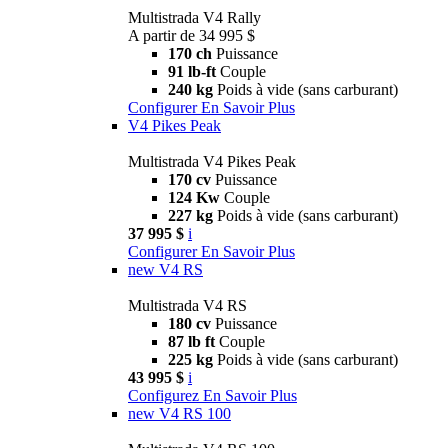
Multistrada V4 Rally
A partir de 34 995 $
170 ch
Puissance
91 lb-ft
Couple
240 kg
Poids à vide (sans carburant)
Configurer
En Savoir Plus
V4 Pikes Peak
Multistrada V4 Pikes Peak
170 cv
Puissance
124 Kw
Couple
227 kg
Poids à vide (sans carburant)
37 995 $
i
Configurer
En Savoir Plus
new
V4 RS
Multistrada V4 RS
180 cv
Puissance
87 lb ft
Couple
225 kg
Poids à vide (sans carburant)
43 995 $
i
Configurez
En Savoir Plus
new
V4 RS 100