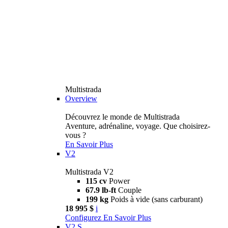
Multistrada
Overview
Découvrez le monde de Multistrada
Aventure, adrénaline, voyage. Que choisirez-
vous ?
En Savoir Plus
V2
Multistrada V2
115 cv
Power
67.9 lb-ft
Couple
199 kg
Poids à vide (sans carburant)
18 995 $
i
Configurez
En Savoir Plus
V2 S