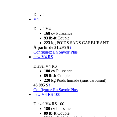
Diavel
V4
Diavel V4
168 cv
Puissance
93 lb-ft
Couple
223 kg
POIDS SANS CARBURANT
À partir de 31,295 $
i
Configurez
En Savoir Plus
new
V4 RS
Diavel V4 RS
180 cv
Puissance
89 lb-ft
Couple
220 kg
Poids humide (sans carburant)
43 995 $
i
Configurez
En Savoir Plus
new
V4 RS 100
Diavel V4 RS 100
180 cv
Puissance
89 lb-ft
Couple