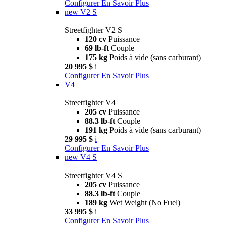
Configurer
En Savoir Plus
new
V2 S
Streetfighter V2 S
120 cv
Puissance
69 lb-ft
Couple
175 kg
Poids à vide (sans carburant)
20 995 $
i
Configurer
En Savoir Plus
V4
Streetfighter V4
205 cv
Puissance
88.3 lb-ft
Couple
191 kg
Poids à vide (sans carburant)
29 995 $
i
Configurer
En Savoir Plus
new
V4 S
Streetfighter V4 S
205 cv
Puissance
88.3 lb-ft
Couple
189 kg
Wet Weight (No Fuel)
33 995 $
i
Configurer
En Savoir Plus