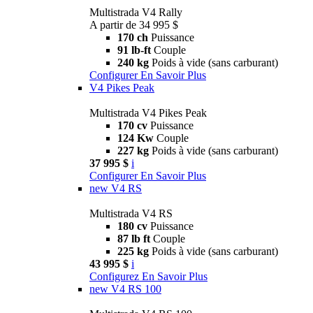
Multistrada V4 Rally
A partir de 34 995 $
170 ch
Puissance
91 lb-ft
Couple
240 kg
Poids à vide (sans carburant)
Configurer
En Savoir Plus
V4 Pikes Peak
Multistrada V4 Pikes Peak
170 cv
Puissance
124 Kw
Couple
227 kg
Poids à vide (sans carburant)
37 995 $
i
Configurer
En Savoir Plus
new
V4 RS
Multistrada V4 RS
180 cv
Puissance
87 lb ft
Couple
225 kg
Poids à vide (sans carburant)
43 995 $
i
Configurez
En Savoir Plus
new
V4 RS 100