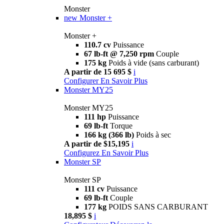
Monster
new
Monster +
Monster +
110.7 cv
Puissance
67 lb-ft @ 7,250 rpm
Couple
175 kg
Poids à vide (sans carburant)
A partir de 15 695 $
i
Configurer
En Savoir Plus
Monster MY25
Monster MY25
111 hp
Puissance
69 lb-ft
Torque
166 kg (366 lb)
Poids à sec
A partir de $15,195
i
Configurez
En Savoir Plus
Monster SP
Monster SP
111 cv
Puissance
69 lb-ft
Couple
177 kg
POIDS SANS CARBURANT
18,895 $
i