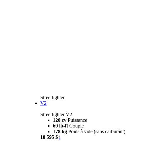
Streetfighter
V2
Streetfighter V2
120 cv
Puissance
69 lb-ft
Couple
178 kg
Poids à vide (sans carburant)
18 595 $
i