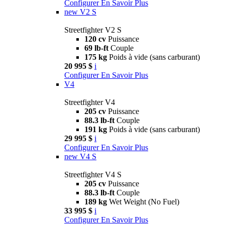
Configurer
En Savoir Plus
new
V2 S
Streetfighter V2 S
120 cv
Puissance
69 lb-ft
Couple
175 kg
Poids à vide (sans carburant)
20 995 $
i
Configurer
En Savoir Plus
V4
Streetfighter V4
205 cv
Puissance
88.3 lb-ft
Couple
191 kg
Poids à vide (sans carburant)
29 995 $
i
Configurer
En Savoir Plus
new
V4 S
Streetfighter V4 S
205 cv
Puissance
88.3 lb-ft
Couple
189 kg
Wet Weight (No Fuel)
33 995 $
i
Configurer
En Savoir Plus