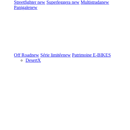
Streetfighter
new
Superleggera
new
Multistrada
new
Panigale
new
Off Road
new
Série limitée
new
Patrimoine
E-BIKES
DesertX