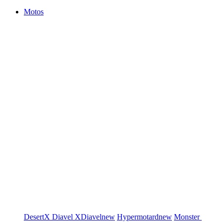
Motos
DesertX
Diavel
XDiavel
new
Hypermotard
new
Monster