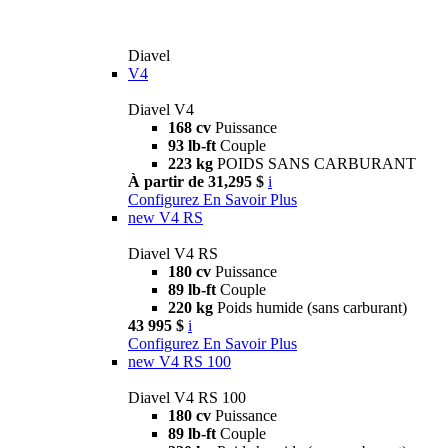
Diavel
V4
Diavel V4
168 cv
Puissance
93 lb-ft
Couple
223 kg
POIDS SANS CARBURANT
À partir de 31,295 $
i
Configurez
En Savoir Plus
new
V4 RS
Diavel V4 RS
180 cv
Puissance
89 lb-ft
Couple
220 kg
Poids humide (sans carburant)
43 995 $
i
Configurez
En Savoir Plus
new
V4 RS 100
Diavel V4 RS 100
180 cv
Puissance
89 lb-ft
Couple