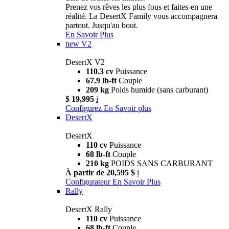
Prenez vos rêves les plus fous et faites-en une
réalité. La DesertX Family vous accompagnera
partout. Jusqu'au bout.
En Savoir Plus
new
V2
DesertX V2
110.3 cv
Puissance
67.9 lb-ft
Couple
209 kg
Poids humide (sans carburant)
$ 19,995
i
Configurez
En Savoir plus
DesertX
DesertX
110 cv
Puissance
68 lb-ft
Couple
210 kg
POIDS SANS CARBURANT
À partir de 20,595 $
i
Configurateur
En Savoir Plus
Rally
DesertX Rally
110 cv
Puissance
68 lb-ft
Couple