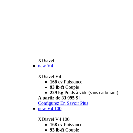
XDiavel
new
V4
XDiavel V4
168 cv
Puissance
93 lb-ft
Couple
229 kg
Poids à vide (sans carburant)
A partir de 33 995 $
i
Configurez
En Savoir Plus
new
V4 100
XDiavel V4 100
168 cv
Puissance
93 lb-ft
Couple