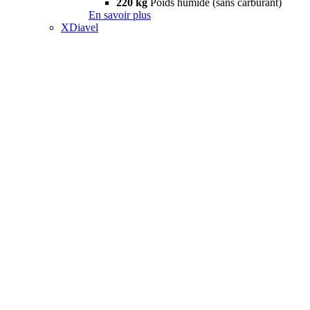
220 kg
Poids humide (sans carburant)
En savoir plus
XDiavel