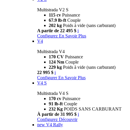
Multistrada V2 S
115 cv
Puissance
67.9 lb-ft
Couple
202 kg
Poids à vide (sans carburant)
A partir de 22 495 $
i
Configurez
En Savoir Plus
V4
Multistrada V4
170 CV
Puissance
124 Nm
Couple
229 kg
Poids à vide (sans carburant)
22 995 $
i
Configurer
En Savoir Plus
V4 S
Multistrada V4 S
170 cv
Puissance
91 lb-ft
Couple
232 Kg
POIDS SANS CARBURANT
À partir de 31 995 $
i
Configurez
Découvrir
new
V4 Rally