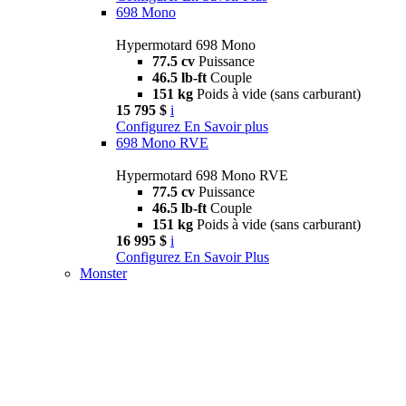
698 Mono
Hypermotard 698 Mono
77.5 cv
Puissance
46.5 lb-ft
Couple
151 kg
Poids à vide (sans carburant)
15 795 $
i
Configurez
En Savoir plus
698 Mono RVE
Hypermotard 698 Mono RVE
77.5 cv
Puissance
46.5 lb-ft
Couple
151 kg
Poids à vide (sans carburant)
16 995 $
i
Configurez
En Savoir Plus
Monster