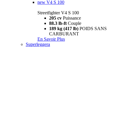
new
V4 S 100
Streetfighter V4 S 100
205 cv
Puissance
88.3 lb-ft
Couple
189 kg (417 lb)
POIDS SANS
CARBURANT
En Savoir Plus
Superleggera