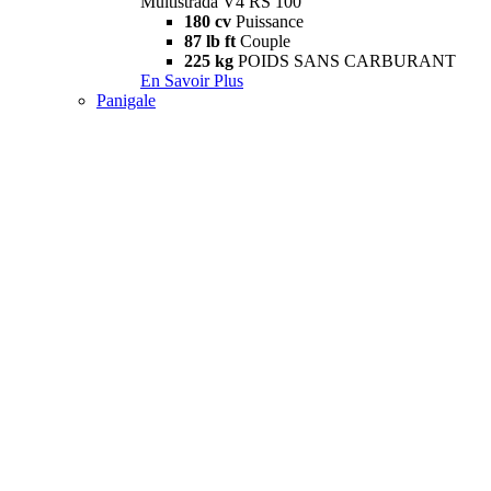
Multistrada V4 RS 100
180 cv
Puissance
87 lb ft
Couple
225 kg
POIDS SANS CARBURANT
En Savoir Plus
Panigale