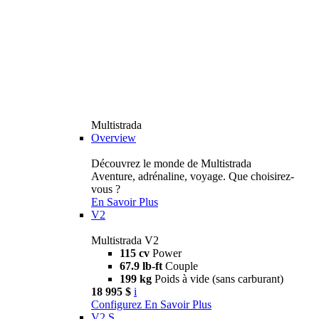
Multistrada
Overview
Découvrez le monde de Multistrada
Aventure, adrénaline, voyage. Que choisirez-
vous ?
En Savoir Plus
V2
Multistrada V2
115 cv
Power
67.9 lb-ft
Couple
199 kg
Poids à vide (sans carburant)
18 995 $
i
Configurez
En Savoir Plus
V2 S