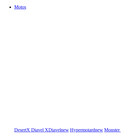
Motos
DesertX
Diavel
XDiavel
new
Hypermotard
new
Monster