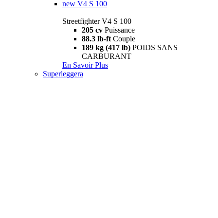
new
V4 S 100
Streetfighter V4 S 100
205 cv
Puissance
88.3 lb-ft
Couple
189 kg (417 lb)
POIDS SANS
CARBURANT
En Savoir Plus
Superleggera