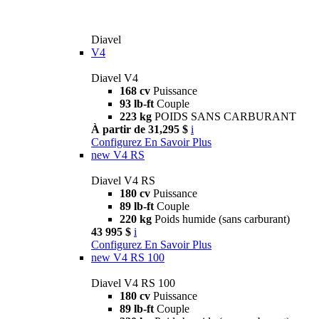
Diavel
V4
Diavel V4
168 cv
Puissance
93 lb-ft
Couple
223 kg
POIDS SANS CARBURANT
À partir de 31,295 $
i
Configurez
En Savoir Plus
new
V4 RS
Diavel V4 RS
180 cv
Puissance
89 lb-ft
Couple
220 kg
Poids humide (sans carburant)
43 995 $
i
Configurez
En Savoir Plus
new
V4 RS 100
Diavel V4 RS 100
180 cv
Puissance
89 lb-ft
Couple