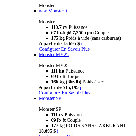
Monster
new
Monster +
Monster +
110.7 cv
Puissance
67 lb-ft @ 7,250 rpm
Couple
175 kg
Poids à vide (sans carburant)
A partir de 15 695 $
i
Configurer
En Savoir Plus
Monster MY25
Monster MY25
111 hp
Puissance
69 lb-ft
Torque
166 kg (366 lb)
Poids à sec
A partir de $15,195
i
Configurez
En Savoir Plus
Monster SP
Monster SP
111 cv
Puissance
69 lb-ft
Couple
177 kg
POIDS SANS CARBURANT
18,895 $
i