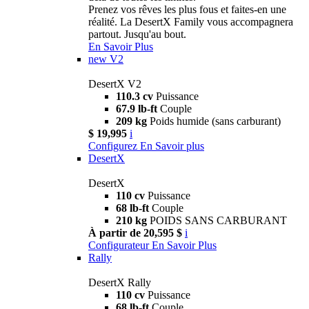
Prenez vos rêves les plus fous et faites-en une
réalité. La DesertX Family vous accompagnera
partout. Jusqu'au bout.
En Savoir Plus
new
V2
DesertX V2
110.3 cv
Puissance
67.9 lb-ft
Couple
209 kg
Poids humide (sans carburant)
$ 19,995
i
Configurez
En Savoir plus
DesertX
DesertX
110 cv
Puissance
68 lb-ft
Couple
210 kg
POIDS SANS CARBURANT
À partir de 20,595 $
i
Configurateur
En Savoir Plus
Rally
DesertX Rally
110 cv
Puissance
68 lb-ft
Couple