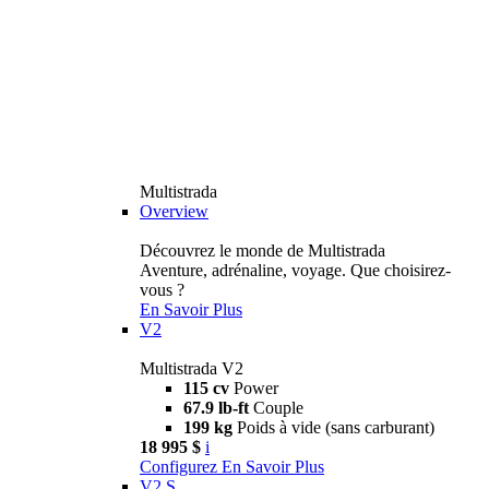
Multistrada
Overview
Découvrez le monde de Multistrada
Aventure, adrénaline, voyage. Que choisirez-
vous ?
En Savoir Plus
V2
Multistrada V2
115 cv
Power
67.9 lb-ft
Couple
199 kg
Poids à vide (sans carburant)
18 995 $
i
Configurez
En Savoir Plus
V2 S