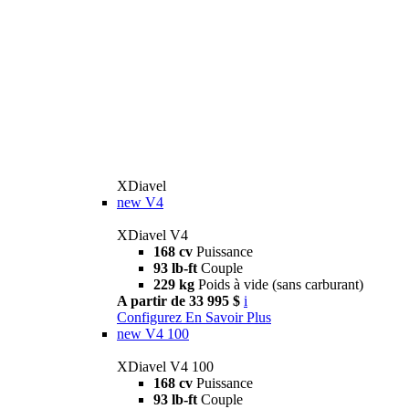
XDiavel
new
V4
XDiavel V4
168 cv
Puissance
93 lb-ft
Couple
229 kg
Poids à vide (sans carburant)
A partir de 33 995 $
i
Configurez
En Savoir Plus
new
V4 100
XDiavel V4 100
168 cv
Puissance
93 lb-ft
Couple