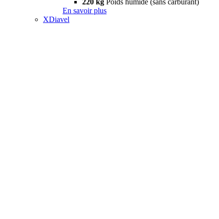
220 kg
Poids humide (sans carburant)
En savoir plus
XDiavel