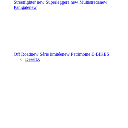
Streetfighter
new
Superleggera
new
Multistrada
new
Panigale
new
Off Road
new
Série limitée
new
Patrimoine
E-BIKES
DesertX