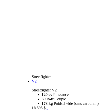
Streetfighter
V2
Streetfighter V2
120 cv
Puissance
69 lb-ft
Couple
178 kg
Poids à vide (sans carburant)
18 595 $
i