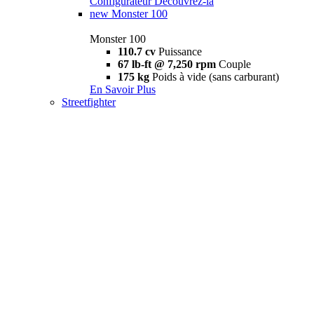
Configurateur
Découvrez-la
new
Monster 100
Monster 100
110.7 cv
Puissance
67 lb-ft @ 7,250 rpm
Couple
175 kg
Poids à vide (sans carburant)
En Savoir Plus
Streetfighter