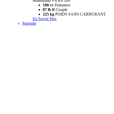
Multistrada V4 RS 100
180 cv
Puissance
87 lb ft
Couple
225 kg
POIDS SANS CARBURANT
En Savoir Plus
Panigale