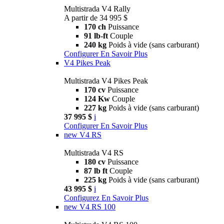
Multistrada V4 Rally
A partir de 34 995 $
170 ch
Puissance
91 lb-ft
Couple
240 kg
Poids à vide (sans carburant)
Configurer
En Savoir Plus
V4 Pikes Peak
Multistrada V4 Pikes Peak
170 cv
Puissance
124 Kw
Couple
227 kg
Poids à vide (sans carburant)
37 995 $
i
Configurer
En Savoir Plus
new
V4 RS
Multistrada V4 RS
180 cv
Puissance
87 lb ft
Couple
225 kg
Poids à vide (sans carburant)
43 995 $
i
Configurez
En Savoir Plus
new
V4 RS 100