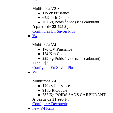
Multistrada V2 S
115 cv
Puissance
67.9 lb-ft
Couple
202 kg
Poids à vide (sans carburant)
A partir de 22 495 $
i
Configurez
En Savoir Plus
V4
Multistrada V4
170 CV
Puissance
124 Nm
Couple
229 kg
Poids à vide (sans carburant)
22 995 $
i
Configurer
En Savoir Plus
V4 S
Multistrada V4 S
170 cv
Puissance
91 lb-ft
Couple
232 Kg
POIDS SANS CARBURANT
À partir de 31 995 $
i
Configurez
Découvrir
new
V4 Rally