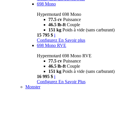
698 Mono
Hypermotard 698 Mono
77.5 cv
Puissance
46.5 lb-ft
Couple
151 kg
Poids à vide (sans carburant)
15 795 $
i
Configurez
En Savoir plus
698 Mono RVE
Hypermotard 698 Mono RVE
77.5 cv
Puissance
46.5 lb-ft
Couple
151 kg
Poids à vide (sans carburant)
16 995 $
i
Configurez
En Savoir Plus
Monster