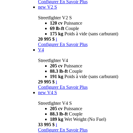
Configurer
En Savoir Plus
new
V2 S
Streetfighter V2 S
120 cv
Puissance
69 lb-ft
Couple
175 kg
Poids à vide (sans carburant)
20 995 $
i
Configurer
En Savoir Plus
V4
Streetfighter V4
205 cv
Puissance
88.3 lb-ft
Couple
191 kg
Poids à vide (sans carburant)
29 995 $
i
Configurer
En Savoir Plus
new
V4 S
Streetfighter V4 S
205 cv
Puissance
88.3 lb-ft
Couple
189 kg
Wet Weight (No Fuel)
33 995 $
i
Configurer
En Savoir Plus