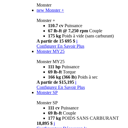
Monster
new
Monster +
Monster +
110.7 cv
Puissance
67 lb-ft @ 7,250 rpm
Couple
175 kg
Poids à vide (sans carburant)
A partir de 15 695 $
i
Configurer
En Savoir Plus
Monster MY25
Monster MY25
111 hp
Puissance
69 lb-ft
Torque
166 kg (366 lb)
Poids à sec
A partir de $15,195
i
Configurez
En Savoir Plus
Monster SP
Monster SP
111 cv
Puissance
69 lb-ft
Couple
177 kg
POIDS SANS CARBURANT
18,895 $
i