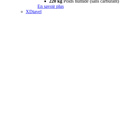
220 kg
Poids humide (sans carburant)
En savoir plus
XDiavel