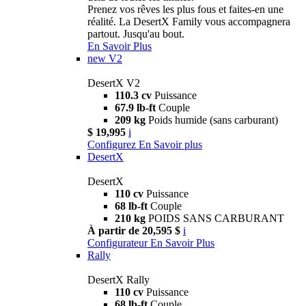
Prenez vos rêves les plus fous et faites-en une
réalité. La DesertX Family vous accompagnera
partout. Jusqu'au bout.
En Savoir Plus
new
V2
DesertX V2
110.3 cv
Puissance
67.9 lb-ft
Couple
209 kg
Poids humide (sans carburant)
$ 19,995
i
Configurez
En Savoir plus
DesertX
DesertX
110 cv
Puissance
68 lb-ft
Couple
210 kg
POIDS SANS CARBURANT
À partir de 20,595 $
i
Configurateur
En Savoir Plus
Rally
DesertX Rally
110 cv
Puissance
68 lb-ft
Couple