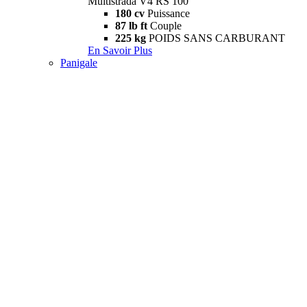
Multistrada V4 RS 100
180 cv
Puissance
87 lb ft
Couple
225 kg
POIDS SANS CARBURANT
En Savoir Plus
Panigale