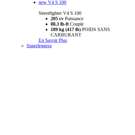
new
V4 S 100
Streetfighter V4 S 100
205 cv
Puissance
88.3 lb-ft
Couple
189 kg (417 lb)
POIDS SANS
CARBURANT
En Savoir Plus
Superleggera