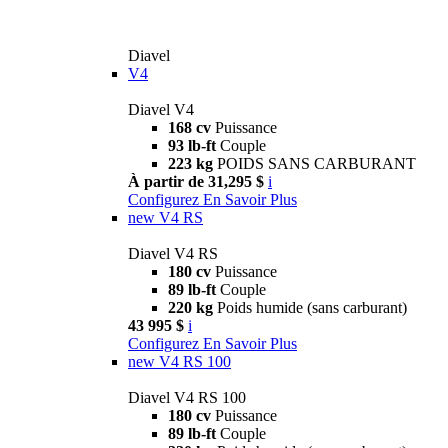
Diavel
V4
Diavel V4
168 cv
Puissance
93 lb-ft
Couple
223 kg
POIDS SANS CARBURANT
À partir de 31,295 $
i
Configurez
En Savoir Plus
new
V4 RS
Diavel V4 RS
180 cv
Puissance
89 lb-ft
Couple
220 kg
Poids humide (sans carburant)
43 995 $
i
Configurez
En Savoir Plus
new
V4 RS 100
Diavel V4 RS 100
180 cv
Puissance
89 lb-ft
Couple