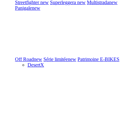
Streetfighter
new
Superleggera
new
Multistrada
new
Panigale
new
Off Road
new
Série limitée
new
Patrimoine
E-BIKES
DesertX