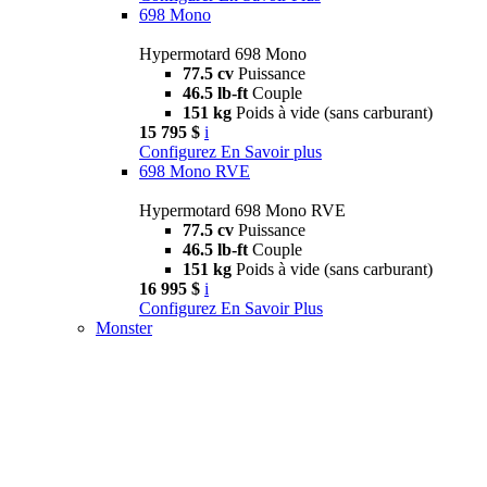
698 Mono
Hypermotard 698 Mono
77.5 cv
Puissance
46.5 lb-ft
Couple
151 kg
Poids à vide (sans carburant)
15 795 $
i
Configurez
En Savoir plus
698 Mono RVE
Hypermotard 698 Mono RVE
77.5 cv
Puissance
46.5 lb-ft
Couple
151 kg
Poids à vide (sans carburant)
16 995 $
i
Configurez
En Savoir Plus
Monster