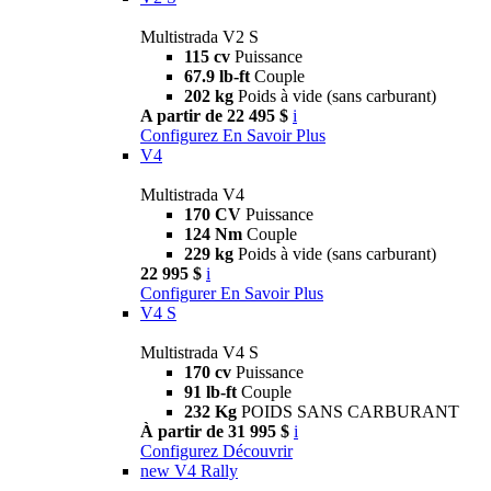
Multistrada V2 S
115 cv
Puissance
67.9 lb-ft
Couple
202 kg
Poids à vide (sans carburant)
A partir de 22 495 $
i
Configurez
En Savoir Plus
V4
Multistrada V4
170 CV
Puissance
124 Nm
Couple
229 kg
Poids à vide (sans carburant)
22 995 $
i
Configurer
En Savoir Plus
V4 S
Multistrada V4 S
170 cv
Puissance
91 lb-ft
Couple
232 Kg
POIDS SANS CARBURANT
À partir de 31 995 $
i
Configurez
Découvrir
new
V4 Rally