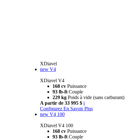
XDiavel
new
V4
XDiavel V4
168 cv
Puissance
93 lb-ft
Couple
229 kg
Poids à vide (sans carburant)
A partir de 33 995 $
i
Configurez
En Savoir Plus
new
V4 100
XDiavel V4 100
168 cv
Puissance
93 lb-ft
Couple