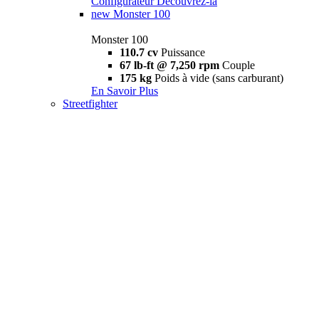
Configurateur
Découvrez-la
new
Monster 100
Monster 100
110.7 cv
Puissance
67 lb-ft @ 7,250 rpm
Couple
175 kg
Poids à vide (sans carburant)
En Savoir Plus
Streetfighter