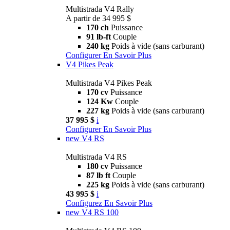
Multistrada V4 Rally
A partir de 34 995 $
170 ch
Puissance
91 lb-ft
Couple
240 kg
Poids à vide (sans carburant)
Configurer
En Savoir Plus
V4 Pikes Peak
Multistrada V4 Pikes Peak
170 cv
Puissance
124 Kw
Couple
227 kg
Poids à vide (sans carburant)
37 995 $
i
Configurer
En Savoir Plus
new
V4 RS
Multistrada V4 RS
180 cv
Puissance
87 lb ft
Couple
225 kg
Poids à vide (sans carburant)
43 995 $
i
Configurez
En Savoir Plus
new
V4 RS 100