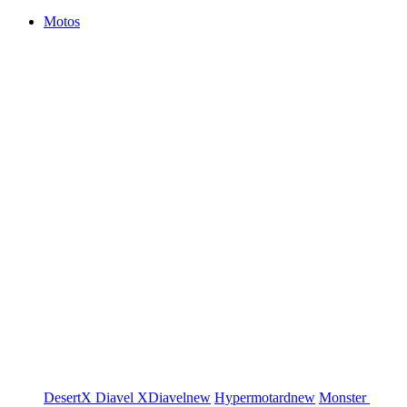
Motos
DesertX
Diavel
XDiavel
new
Hypermotard
new
Monster