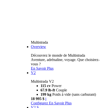
Multistrada
Overview
Découvrez le monde de Multistrada
Aventure, adrénaline, voyage. Que choisirez-
vous ?
En Savoir Plus
V2
Multistrada V2
115 cv
Power
67.9 lb-ft
Couple
199 kg
Poids à vide (sans carburant)
18 995 $
i
Configurez
En Savoir Plus
V2 S