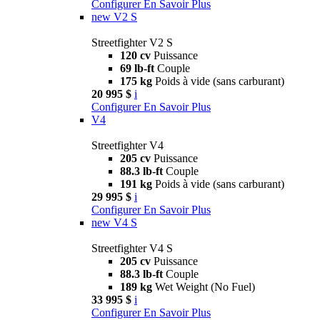
Configurer
En Savoir Plus
new
V2 S
Streetfighter V2 S
120 cv
Puissance
69 lb-ft
Couple
175 kg
Poids à vide (sans carburant)
20 995 $
i
Configurer
En Savoir Plus
V4
Streetfighter V4
205 cv
Puissance
88.3 lb-ft
Couple
191 kg
Poids à vide (sans carburant)
29 995 $
i
Configurer
En Savoir Plus
new
V4 S
Streetfighter V4 S
205 cv
Puissance
88.3 lb-ft
Couple
189 kg
Wet Weight (No Fuel)
33 995 $
i
Configurer
En Savoir Plus