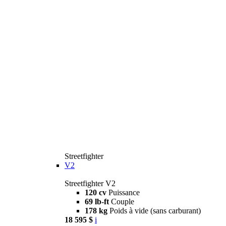
Streetfighter
V2
Streetfighter V2
120 cv
Puissance
69 lb-ft
Couple
178 kg
Poids à vide (sans carburant)
18 595 $
i