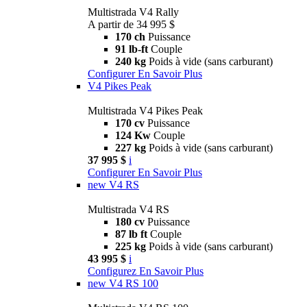
Multistrada V4 Rally
A partir de 34 995 $
170 ch
Puissance
91 lb-ft
Couple
240 kg
Poids à vide (sans carburant)
Configurer
En Savoir Plus
V4 Pikes Peak
Multistrada V4 Pikes Peak
170 cv
Puissance
124 Kw
Couple
227 kg
Poids à vide (sans carburant)
37 995 $
i
Configurer
En Savoir Plus
new
V4 RS
Multistrada V4 RS
180 cv
Puissance
87 lb ft
Couple
225 kg
Poids à vide (sans carburant)
43 995 $
i
Configurez
En Savoir Plus
new
V4 RS 100