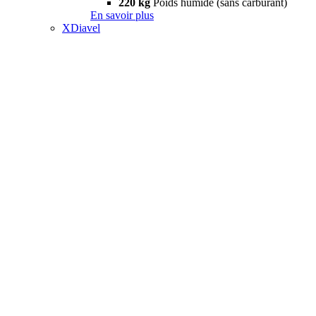
220 kg
Poids humide (sans carburant)
En savoir plus
XDiavel