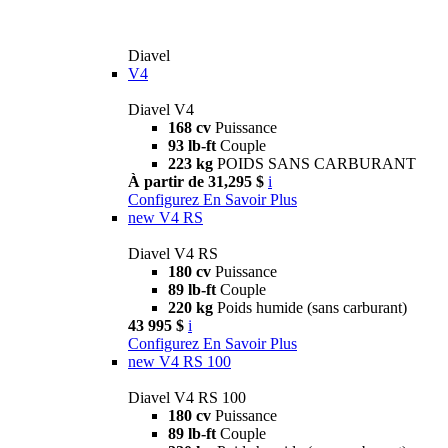
Diavel
V4
Diavel V4
168 cv
Puissance
93 lb-ft
Couple
223 kg
POIDS SANS CARBURANT
À partir de 31,295 $
i
Configurez
En Savoir Plus
new
V4 RS
Diavel V4 RS
180 cv
Puissance
89 lb-ft
Couple
220 kg
Poids humide (sans carburant)
43 995 $
i
Configurez
En Savoir Plus
new
V4 RS 100
Diavel V4 RS 100
180 cv
Puissance
89 lb-ft
Couple