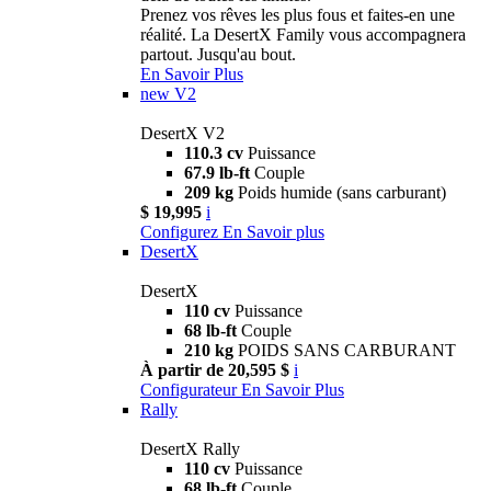
Prenez vos rêves les plus fous et faites-en une
réalité. La DesertX Family vous accompagnera
partout. Jusqu'au bout.
En Savoir Plus
new
V2
DesertX V2
110.3 cv
Puissance
67.9 lb-ft
Couple
209 kg
Poids humide (sans carburant)
$ 19,995
i
Configurez
En Savoir plus
DesertX
DesertX
110 cv
Puissance
68 lb-ft
Couple
210 kg
POIDS SANS CARBURANT
À partir de 20,595 $
i
Configurateur
En Savoir Plus
Rally
DesertX Rally
110 cv
Puissance
68 lb-ft
Couple