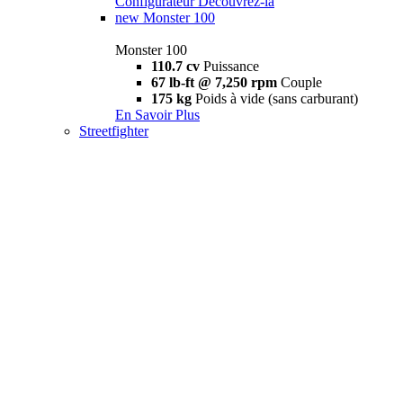
Configurateur
Découvrez-la
new
Monster 100
Monster 100
110.7 cv
Puissance
67 lb-ft @ 7,250 rpm
Couple
175 kg
Poids à vide (sans carburant)
En Savoir Plus
Streetfighter