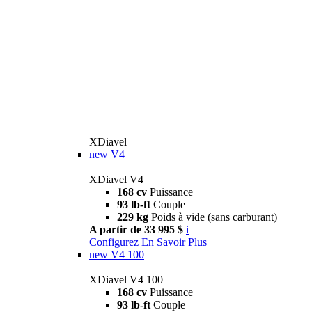
XDiavel
new
V4
XDiavel V4
168 cv
Puissance
93 lb-ft
Couple
229 kg
Poids à vide (sans carburant)
A partir de 33 995 $
i
Configurez
En Savoir Plus
new
V4 100
XDiavel V4 100
168 cv
Puissance
93 lb-ft
Couple