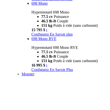
698 Mono
Hypermotard 698 Mono
77.5 cv
Puissance
46.5 lb-ft
Couple
151 kg
Poids à vide (sans carburant)
15 795 $
i
Configurez
En Savoir plus
698 Mono RVE
Hypermotard 698 Mono RVE
77.5 cv
Puissance
46.5 lb-ft
Couple
151 kg
Poids à vide (sans carburant)
16 995 $
i
Configurez
En Savoir Plus
Monster