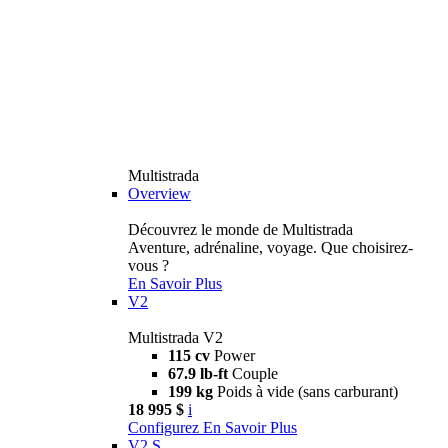
Multistrada
Overview
Découvrez le monde de Multistrada
Aventure, adrénaline, voyage. Que choisirez-
vous ?
En Savoir Plus
V2
Multistrada V2
115 cv
Power
67.9 lb-ft
Couple
199 kg
Poids à vide (sans carburant)
18 995 $
i
Configurez
En Savoir Plus
V2 S