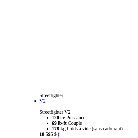
Streetfighter
V2
Streetfighter V2
120 cv
Puissance
69 lb-ft
Couple
178 kg
Poids à vide (sans carburant)
18 595 $
i