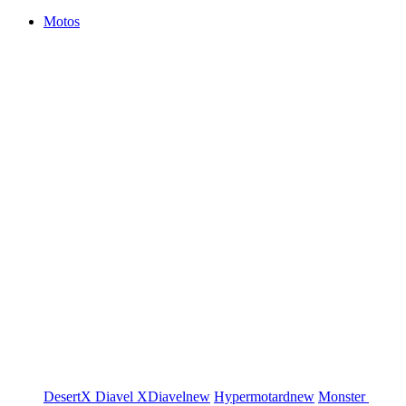
Motos
DesertX
Diavel
XDiavel
new
Hypermotard
new
Monster