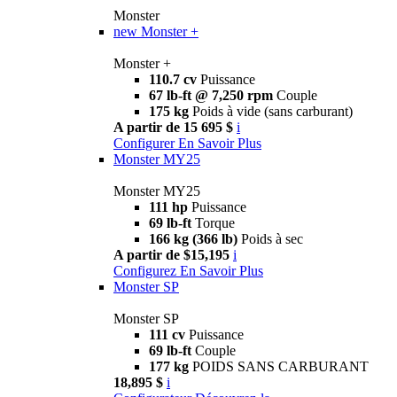
Monster
new
Monster +
Monster +
110.7 cv
Puissance
67 lb-ft @ 7,250 rpm
Couple
175 kg
Poids à vide (sans carburant)
A partir de 15 695 $
i
Configurer
En Savoir Plus
Monster MY25
Monster MY25
111 hp
Puissance
69 lb-ft
Torque
166 kg (366 lb)
Poids à sec
A partir de $15,195
i
Configurez
En Savoir Plus
Monster SP
Monster SP
111 cv
Puissance
69 lb-ft
Couple
177 kg
POIDS SANS CARBURANT
18,895 $
i