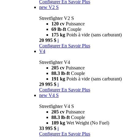
Configurer
En Savoir Plus
new
V2 S
Streetfighter V2 S
120 cv
Puissance
69 lb-ft
Couple
175 kg
Poids à vide (sans carburant)
20 995 $
i
Configurer
En Savoir Plus
V4
Streetfighter V4
205 cv
Puissance
88.3 lb-ft
Couple
191 kg
Poids à vide (sans carburant)
29 995 $
i
Configurer
En Savoir Plus
new
V4 S
Streetfighter V4 S
205 cv
Puissance
88.3 lb-ft
Couple
189 kg
Wet Weight (No Fuel)
33 995 $
i
Configurer
En Savoir Plus