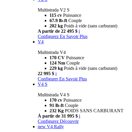
Multistrada V2 S
115 cv
Puissance
67.9 lb-ft
Couple
202 kg
Poids à vide (sans carburant)
A partir de 22 495 $
i
Configurez
En Savoir Plus
V4
Multistrada V4
170 CV
Puissance
124 Nm
Couple
229 kg
Poids à vide (sans carburant)
22 995 $
i
Configurer
En Savoir Plus
V4 S
Multistrada V4 S
170 cv
Puissance
91 lb-ft
Couple
232 Kg
POIDS SANS CARBURANT
À partir de 31 995 $
i
Configurez
Découvrir
new
V4 Rally