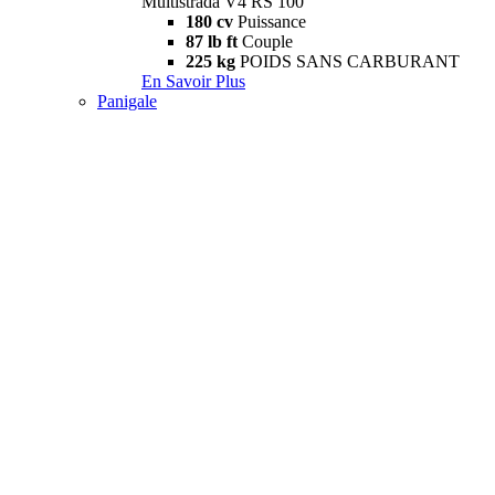
Multistrada V4 RS 100
180 cv
Puissance
87 lb ft
Couple
225 kg
POIDS SANS CARBURANT
En Savoir Plus
Panigale