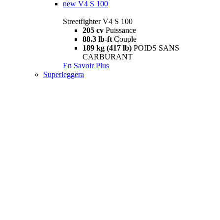
new
V4 S 100
Streetfighter V4 S 100
205 cv
Puissance
88.3 lb-ft
Couple
189 kg (417 lb)
POIDS SANS
CARBURANT
En Savoir Plus
Superleggera