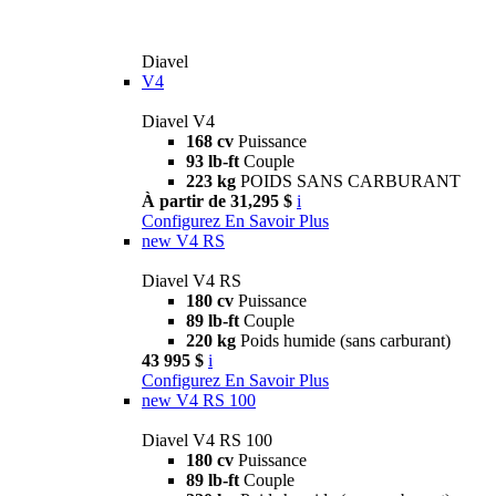
Diavel
V4
Diavel V4
168 cv
Puissance
93 lb-ft
Couple
223 kg
POIDS SANS CARBURANT
À partir de 31,295 $
i
Configurez
En Savoir Plus
new
V4 RS
Diavel V4 RS
180 cv
Puissance
89 lb-ft
Couple
220 kg
Poids humide (sans carburant)
43 995 $
i
Configurez
En Savoir Plus
new
V4 RS 100
Diavel V4 RS 100
180 cv
Puissance
89 lb-ft
Couple