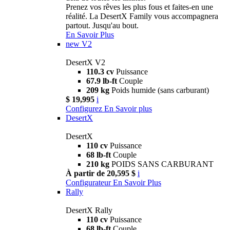
Prenez vos rêves les plus fous et faites-en une
réalité. La DesertX Family vous accompagnera
partout. Jusqu'au bout.
En Savoir Plus
new
V2
DesertX V2
110.3 cv
Puissance
67.9 lb-ft
Couple
209 kg
Poids humide (sans carburant)
$ 19,995
i
Configurez
En Savoir plus
DesertX
DesertX
110 cv
Puissance
68 lb-ft
Couple
210 kg
POIDS SANS CARBURANT
À partir de 20,595 $
i
Configurateur
En Savoir Plus
Rally
DesertX Rally
110 cv
Puissance
68 lb-ft
Couple