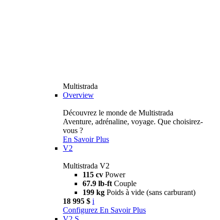
Multistrada
Overview
Découvrez le monde de Multistrada
Aventure, adrénaline, voyage. Que choisirez-
vous ?
En Savoir Plus
V2
Multistrada V2
115 cv
Power
67.9 lb-ft
Couple
199 kg
Poids à vide (sans carburant)
18 995 $
i
Configurez
En Savoir Plus
V2 S