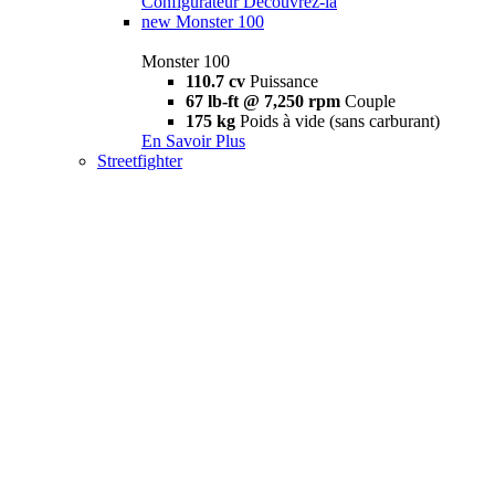
Configurateur
Découvrez-la
new
Monster 100
Monster 100
110.7 cv
Puissance
67 lb-ft @ 7,250 rpm
Couple
175 kg
Poids à vide (sans carburant)
En Savoir Plus
Streetfighter