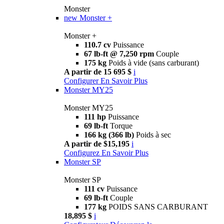
Monster
new
Monster +
Monster +
110.7 cv
Puissance
67 lb-ft @ 7,250 rpm
Couple
175 kg
Poids à vide (sans carburant)
A partir de 15 695 $
i
Configurer
En Savoir Plus
Monster MY25
Monster MY25
111 hp
Puissance
69 lb-ft
Torque
166 kg (366 lb)
Poids à sec
A partir de $15,195
i
Configurez
En Savoir Plus
Monster SP
Monster SP
111 cv
Puissance
69 lb-ft
Couple
177 kg
POIDS SANS CARBURANT
18,895 $
i