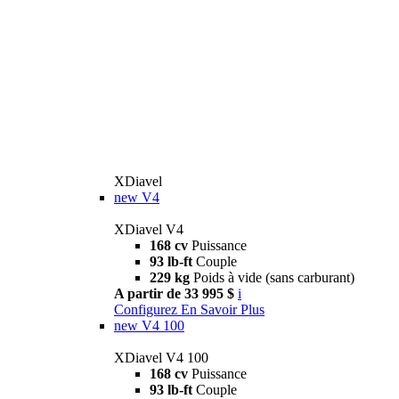
XDiavel
new
V4
XDiavel V4
168 cv
Puissance
93 lb-ft
Couple
229 kg
Poids à vide (sans carburant)
A partir de 33 995 $
i
Configurez
En Savoir Plus
new
V4 100
XDiavel V4 100
168 cv
Puissance
93 lb-ft
Couple