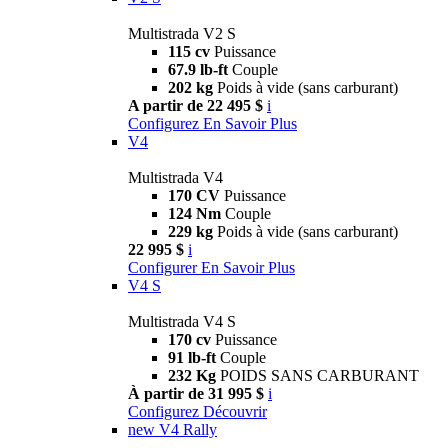
Multistrada V2 S
115 cv
Puissance
67.9 lb-ft
Couple
202 kg
Poids à vide (sans carburant)
A partir de 22 495 $
i
Configurez
En Savoir Plus
V4
Multistrada V4
170 CV
Puissance
124 Nm
Couple
229 kg
Poids à vide (sans carburant)
22 995 $
i
Configurer
En Savoir Plus
V4 S
Multistrada V4 S
170 cv
Puissance
91 lb-ft
Couple
232 Kg
POIDS SANS CARBURANT
À partir de 31 995 $
i
Configurez
Découvrir
new
V4 Rally