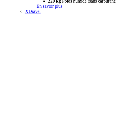
220 kg
Poids humide (sans carburant)
En savoir plus
XDiavel