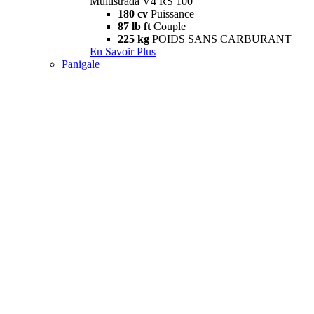
Multistrada V4 RS 100
180 cv
Puissance
87 lb ft
Couple
225 kg
POIDS SANS CARBURANT
En Savoir Plus
Panigale