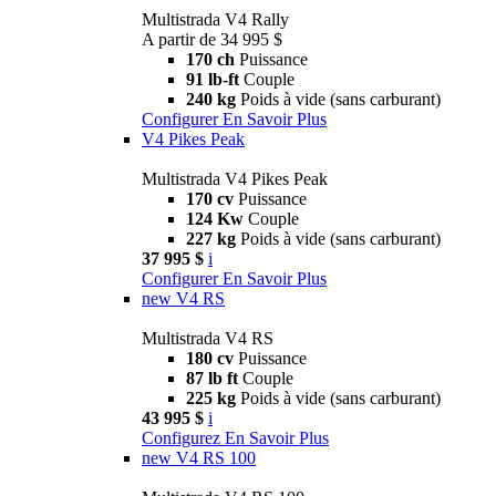
Multistrada V4 Rally
A partir de 34 995 $
170 ch
Puissance
91 lb-ft
Couple
240 kg
Poids à vide (sans carburant)
Configurer
En Savoir Plus
V4 Pikes Peak
Multistrada V4 Pikes Peak
170 cv
Puissance
124 Kw
Couple
227 kg
Poids à vide (sans carburant)
37 995 $
i
Configurer
En Savoir Plus
new
V4 RS
Multistrada V4 RS
180 cv
Puissance
87 lb ft
Couple
225 kg
Poids à vide (sans carburant)
43 995 $
i
Configurez
En Savoir Plus
new
V4 RS 100