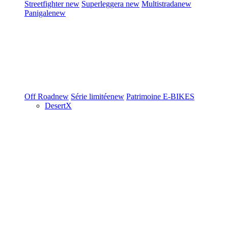
Streetfighter
new
Superleggera
new
Multistrada
new
Panigale
new
Off Road
new
Série limitée
new
Patrimoine
E-BIKES
DesertX