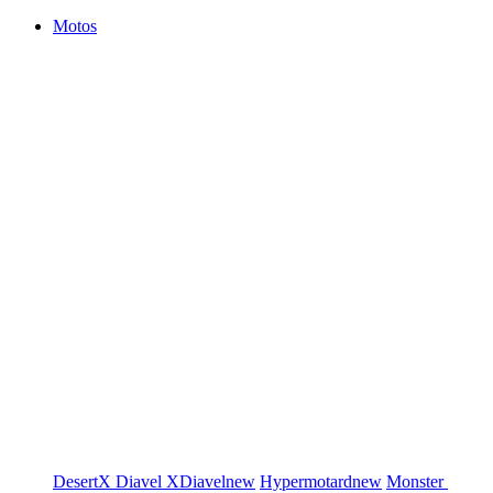
Motos
DesertX
Diavel
XDiavel
new
Hypermotard
new
Monster