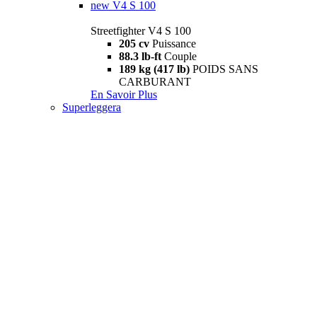
new
V4 S 100
Streetfighter V4 S 100
205 cv
Puissance
88.3 lb-ft
Couple
189 kg (417 lb)
POIDS SANS
CARBURANT
En Savoir Plus
Superleggera