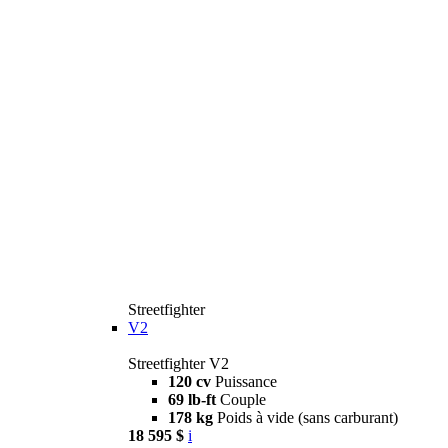
Streetfighter
V2
Streetfighter V2
120 cv
Puissance
69 lb-ft
Couple
178 kg
Poids à vide (sans carburant)
18 595 $
i