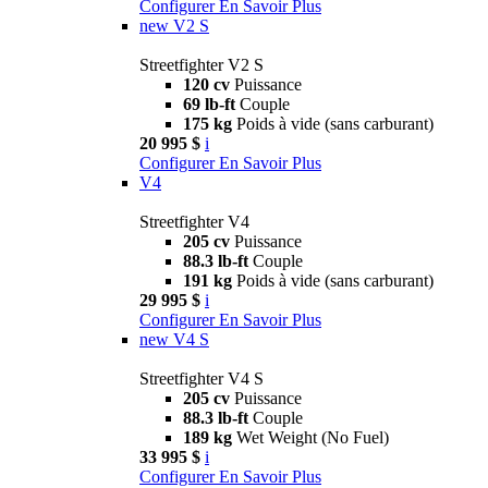
Configurer
En Savoir Plus
new
V2 S
Streetfighter V2 S
120 cv
Puissance
69 lb-ft
Couple
175 kg
Poids à vide (sans carburant)
20 995 $
i
Configurer
En Savoir Plus
V4
Streetfighter V4
205 cv
Puissance
88.3 lb-ft
Couple
191 kg
Poids à vide (sans carburant)
29 995 $
i
Configurer
En Savoir Plus
new
V4 S
Streetfighter V4 S
205 cv
Puissance
88.3 lb-ft
Couple
189 kg
Wet Weight (No Fuel)
33 995 $
i
Configurer
En Savoir Plus