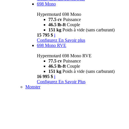
698 Mono
Hypermotard 698 Mono
77.5 cv
Puissance
46.5 lb-ft
Couple
151 kg
Poids à vide (sans carburant)
15 795 $
i
Configurez
En Savoir plus
698 Mono RVE
Hypermotard 698 Mono RVE
77.5 cv
Puissance
46.5 lb-ft
Couple
151 kg
Poids à vide (sans carburant)
16 995 $
i
Configurez
En Savoir Plus
Monster