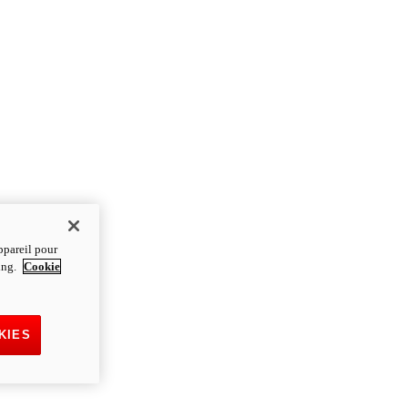
ppareil pour
ting.
Cookie
KIES