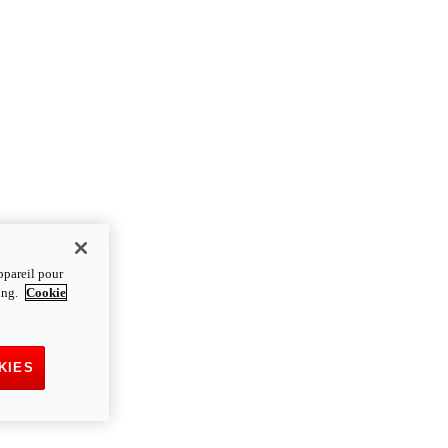
ppareil pour
ting.
Cookie
KIES