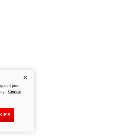
ppareil pour
ting.
Cookie
KIES