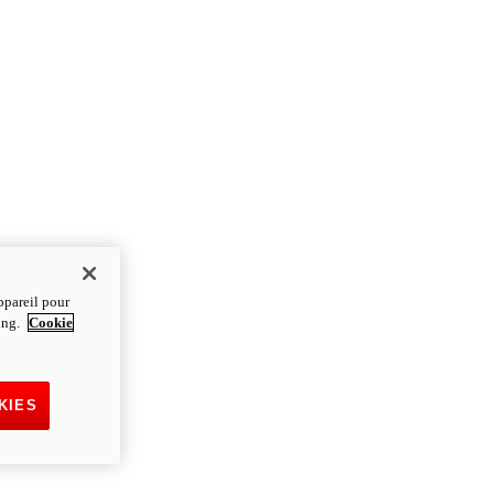
ppareil pour
ting.
Cookie
KIES