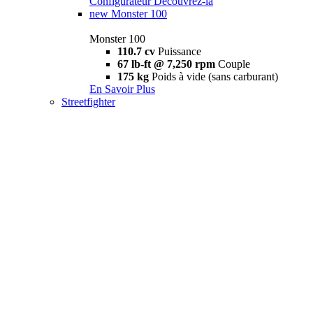
Configurateur
Découvrez-la
new
Monster 100
Monster 100
110.7 cv
Puissance
67 lb-ft @ 7,250 rpm
Couple
175 kg
Poids à vide (sans carburant)
En Savoir Plus
Streetfighter