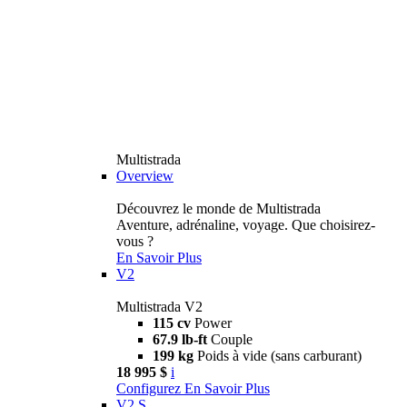
Multistrada
Overview
Découvrez le monde de Multistrada
Aventure, adrénaline, voyage. Que choisirez-
vous ?
En Savoir Plus
V2
Multistrada V2
115 cv
Power
67.9 lb-ft
Couple
199 kg
Poids à vide (sans carburant)
18 995 $
i
Configurez
En Savoir Plus
V2 S