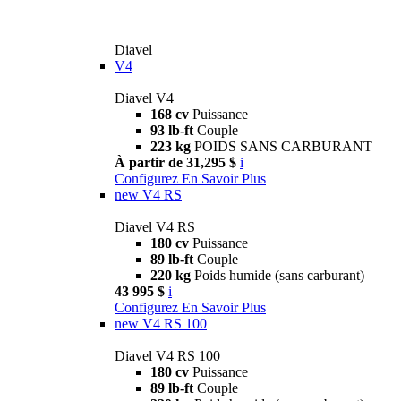
Diavel
V4
Diavel V4
168 cv
Puissance
93 lb-ft
Couple
223 kg
POIDS SANS CARBURANT
À partir de 31,295 $
i
Configurez
En Savoir Plus
new
V4 RS
Diavel V4 RS
180 cv
Puissance
89 lb-ft
Couple
220 kg
Poids humide (sans carburant)
43 995 $
i
Configurez
En Savoir Plus
new
V4 RS 100
Diavel V4 RS 100
180 cv
Puissance
89 lb-ft
Couple