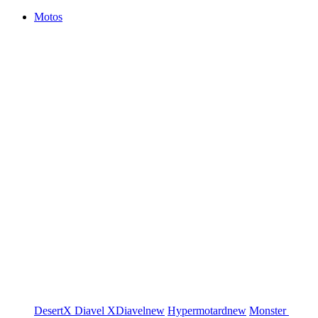
Motos
DesertX
Diavel
XDiavel
new
Hypermotard
new
Monster