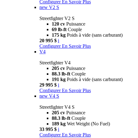
Configurer
En Savoir Plus
new
V2 S
Streetfighter V2 S
120 cv
Puissance
69 lb-ft
Couple
175 kg
Poids à vide (sans carburant)
20 995 $
i
Configurer
En Savoir Plus
V4
Streetfighter V4
205 cv
Puissance
88.3 lb-ft
Couple
191 kg
Poids à vide (sans carburant)
29 995 $
i
Configurer
En Savoir Plus
new
V4 S
Streetfighter V4 S
205 cv
Puissance
88.3 lb-ft
Couple
189 kg
Wet Weight (No Fuel)
33 995 $
i
Configurer
En Savoir Plus