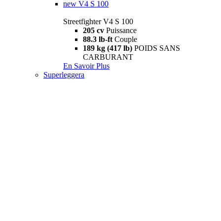
new
V4 S 100
Streetfighter V4 S 100
205 cv
Puissance
88.3 lb-ft
Couple
189 kg (417 lb)
POIDS SANS
CARBURANT
En Savoir Plus
Superleggera