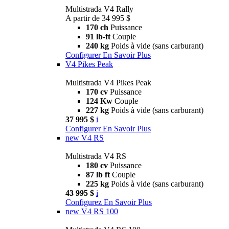
Multistrada V4 Rally
A partir de 34 995 $
170 ch
Puissance
91 lb-ft
Couple
240 kg
Poids à vide (sans carburant)
Configurer
En Savoir Plus
V4 Pikes Peak
Multistrada V4 Pikes Peak
170 cv
Puissance
124 Kw
Couple
227 kg
Poids à vide (sans carburant)
37 995 $
i
Configurer
En Savoir Plus
new
V4 RS
Multistrada V4 RS
180 cv
Puissance
87 lb ft
Couple
225 kg
Poids à vide (sans carburant)
43 995 $
i
Configurez
En Savoir Plus
new
V4 RS 100