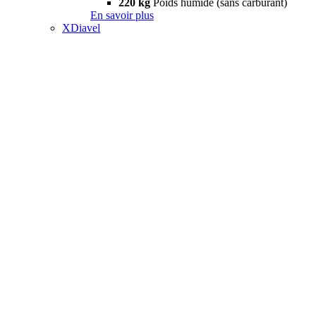
220 kg
Poids humide (sans carburant)
En savoir plus
XDiavel