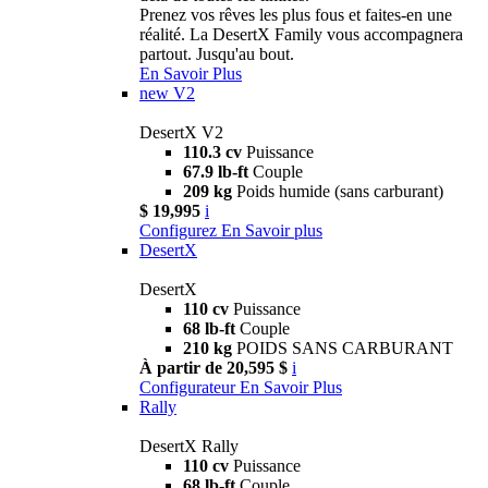
Prenez vos rêves les plus fous et faites-en une
réalité. La DesertX Family vous accompagnera
partout. Jusqu'au bout.
En Savoir Plus
new
V2
DesertX V2
110.3 cv
Puissance
67.9 lb-ft
Couple
209 kg
Poids humide (sans carburant)
$ 19,995
i
Configurez
En Savoir plus
DesertX
DesertX
110 cv
Puissance
68 lb-ft
Couple
210 kg
POIDS SANS CARBURANT
À partir de 20,595 $
i
Configurateur
En Savoir Plus
Rally
DesertX Rally
110 cv
Puissance
68 lb-ft
Couple