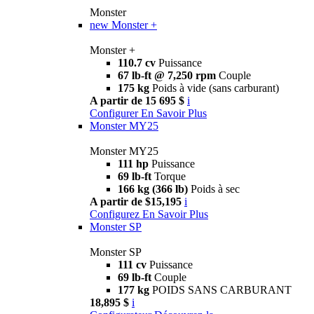
Monster
new
Monster +
Monster +
110.7 cv
Puissance
67 lb-ft @ 7,250 rpm
Couple
175 kg
Poids à vide (sans carburant)
A partir de 15 695 $
i
Configurer
En Savoir Plus
Monster MY25
Monster MY25
111 hp
Puissance
69 lb-ft
Torque
166 kg (366 lb)
Poids à sec
A partir de $15,195
i
Configurez
En Savoir Plus
Monster SP
Monster SP
111 cv
Puissance
69 lb-ft
Couple
177 kg
POIDS SANS CARBURANT
18,895 $
i