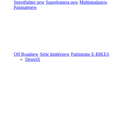
Streetfighter
new
Superleggera
new
Multistrada
new
Panigale
new
Off Road
new
Série limitée
new
Patrimoine
E-BIKES
DesertX