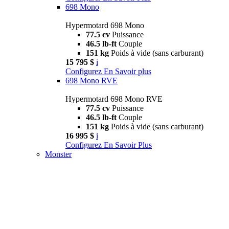
698 Mono
Hypermotard 698 Mono
77.5 cv
Puissance
46.5 lb-ft
Couple
151 kg
Poids à vide (sans carburant)
15 795 $
i
Configurez
En Savoir plus
698 Mono RVE
Hypermotard 698 Mono RVE
77.5 cv
Puissance
46.5 lb-ft
Couple
151 kg
Poids à vide (sans carburant)
16 995 $
i
Configurez
En Savoir Plus
Monster