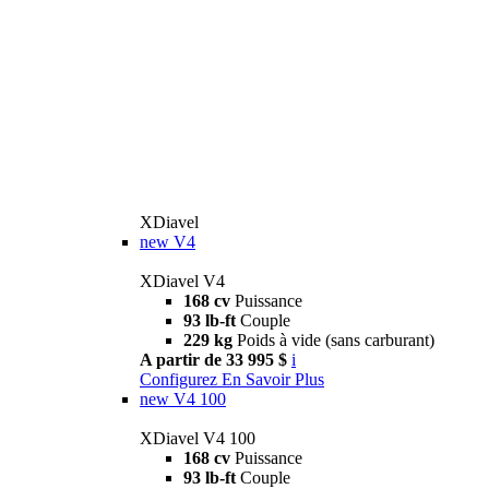
XDiavel
new
V4
XDiavel V4
168 cv
Puissance
93 lb-ft
Couple
229 kg
Poids à vide (sans carburant)
A partir de 33 995 $
i
Configurez
En Savoir Plus
new
V4 100
XDiavel V4 100
168 cv
Puissance
93 lb-ft
Couple