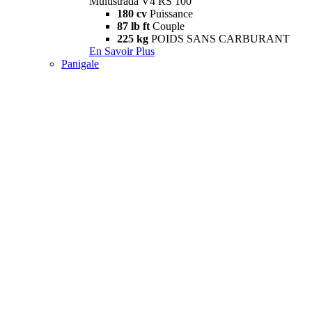
Multistrada V4 RS 100
180 cv
Puissance
87 lb ft
Couple
225 kg
POIDS SANS CARBURANT
En Savoir Plus
Panigale