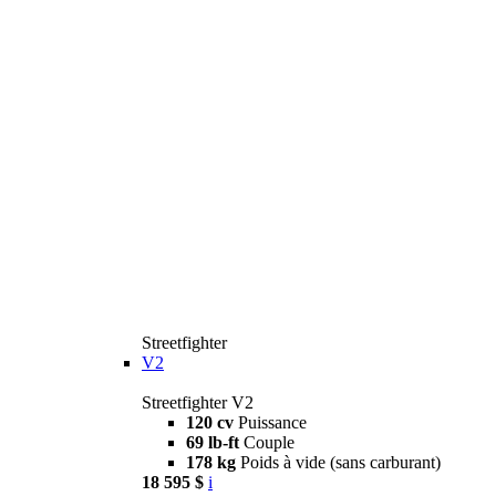
Streetfighter
V2
Streetfighter V2
120 cv
Puissance
69 lb-ft
Couple
178 kg
Poids à vide (sans carburant)
18 595 $
i