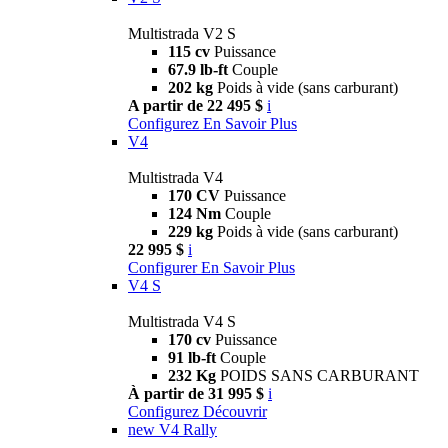
Multistrada V2 S
115 cv
Puissance
67.9 lb-ft
Couple
202 kg
Poids à vide (sans carburant)
A partir de 22 495 $
i
Configurez
En Savoir Plus
V4
Multistrada V4
170 CV
Puissance
124 Nm
Couple
229 kg
Poids à vide (sans carburant)
22 995 $
i
Configurer
En Savoir Plus
V4 S
Multistrada V4 S
170 cv
Puissance
91 lb-ft
Couple
232 Kg
POIDS SANS CARBURANT
À partir de 31 995 $
i
Configurez
Découvrir
new
V4 Rally