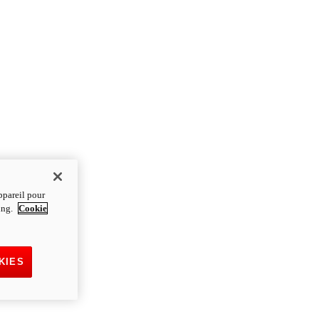
ppareil pour
ting.
Cookie
KIES