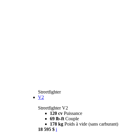
Streetfighter
V2
Streetfighter V2
120 cv
Puissance
69 lb-ft
Couple
178 kg
Poids à vide (sans carburant)
18 595 $
i