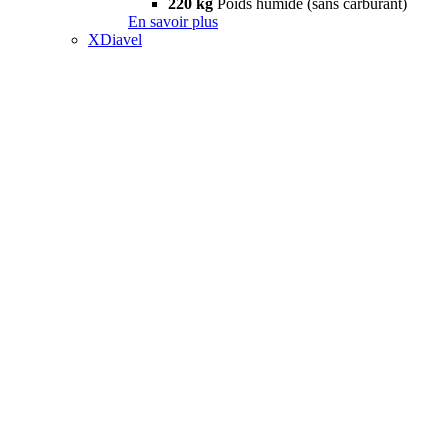
220 kg
Poids humide (sans carburant)
En savoir plus
XDiavel