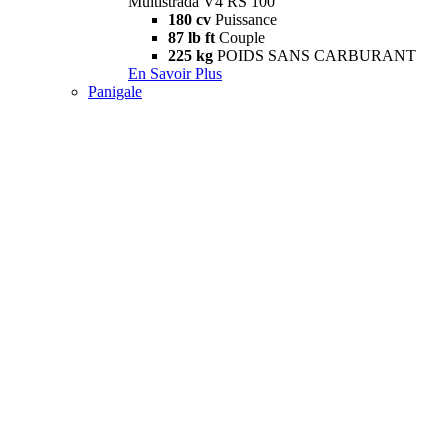
Multistrada V4 RS 100
180 cv
Puissance
87 lb ft
Couple
225 kg
POIDS SANS CARBURANT
En Savoir Plus
Panigale