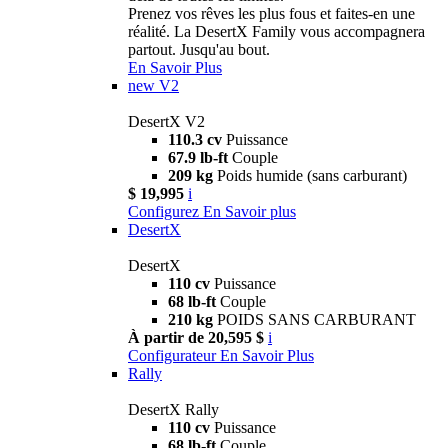
Prenez vos rêves les plus fous et faites-en une
réalité. La DesertX Family vous accompagnera
partout. Jusqu'au bout.
En Savoir Plus
new
V2
DesertX V2
110.3 cv
Puissance
67.9 lb-ft
Couple
209 kg
Poids humide (sans carburant)
$ 19,995
i
Configurez
En Savoir plus
DesertX
DesertX
110 cv
Puissance
68 lb-ft
Couple
210 kg
POIDS SANS CARBURANT
À partir de 20,595 $
i
Configurateur
En Savoir Plus
Rally
DesertX Rally
110 cv
Puissance
68 lb-ft
Couple