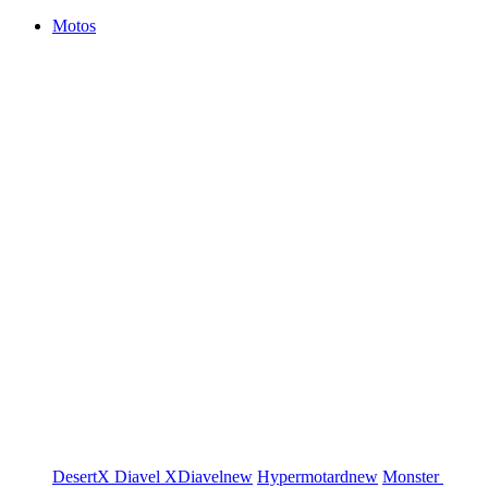
Motos
DesertX
Diavel
XDiavel
new
Hypermotard
new
Monster