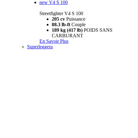
new
V4 S 100
Streetfighter V4 S 100
205 cv
Puissance
88.3 lb-ft
Couple
189 kg (417 lb)
POIDS SANS
CARBURANT
En Savoir Plus
Superleggera