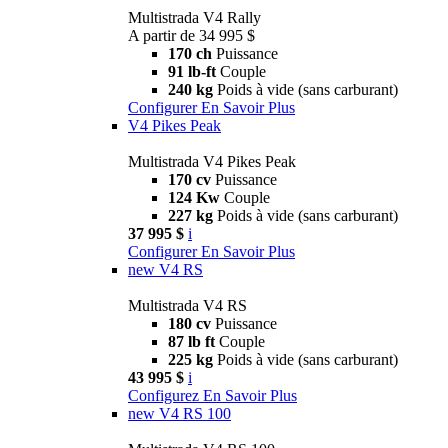
Multistrada V4 Rally
A partir de 34 995 $
170 ch
Puissance
91 lb-ft
Couple
240 kg
Poids à vide (sans carburant)
Configurer
En Savoir Plus
V4 Pikes Peak
Multistrada V4 Pikes Peak
170 cv
Puissance
124 Kw
Couple
227 kg
Poids à vide (sans carburant)
37 995 $
i
Configurer
En Savoir Plus
new
V4 RS
Multistrada V4 RS
180 cv
Puissance
87 lb ft
Couple
225 kg
Poids à vide (sans carburant)
43 995 $
i
Configurez
En Savoir Plus
new
V4 RS 100