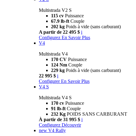
Multistrada V2 S
115 cv
Puissance
67.9 lb-ft
Couple
202 kg
Poids à vide (sans carburant)
A partir de 22 495 $
i
Configurez
En Savoir Plus
V4
Multistrada V4
170 CV
Puissance
124 Nm
Couple
229 kg
Poids à vide (sans carburant)
22 995 $
i
Configurer
En Savoir Plus
V4 S
Multistrada V4 S
170 cv
Puissance
91 lb-ft
Couple
232 Kg
POIDS SANS CARBURANT
À partir de 31 995 $
i
Configurez
Découvrir
new
V4 Rally