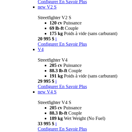
Configurer
En Savoir Plus
new
V2 S
Streetfighter V2 S
120 cv
Puissance
69 lb-ft
Couple
175 kg
Poids à vide (sans carburant)
20 995 $
i
Configurer
En Savoir Plus
V4
Streetfighter V4
205 cv
Puissance
88.3 lb-ft
Couple
191 kg
Poids à vide (sans carburant)
29 995 $
i
Configurer
En Savoir Plus
new
V4 S
Streetfighter V4 S
205 cv
Puissance
88.3 lb-ft
Couple
189 kg
Wet Weight (No Fuel)
33 995 $
i
Configurer
En Savoir Plus