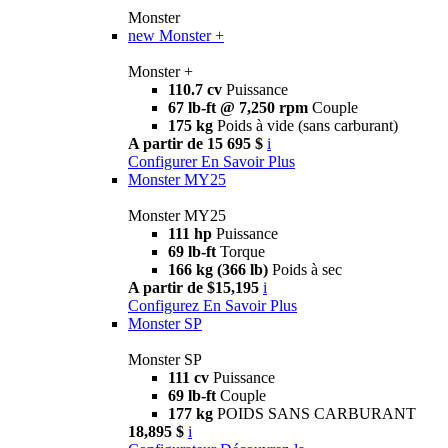
Monster
new
Monster +
Monster +
110.7 cv
Puissance
67 lb-ft @ 7,250 rpm
Couple
175 kg
Poids à vide (sans carburant)
A partir de 15 695 $
i
Configurer
En Savoir Plus
Monster MY25
Monster MY25
111 hp
Puissance
69 lb-ft
Torque
166 kg (366 lb)
Poids à sec
A partir de $15,195
i
Configurez
En Savoir Plus
Monster SP
Monster SP
111 cv
Puissance
69 lb-ft
Couple
177 kg
POIDS SANS CARBURANT
18,895 $
i