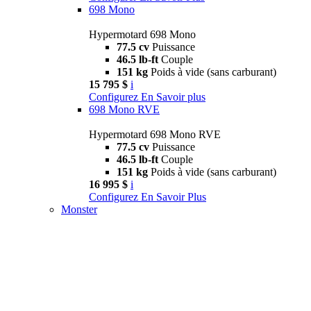
698 Mono
Hypermotard 698 Mono
77.5 cv
Puissance
46.5 lb-ft
Couple
151 kg
Poids à vide (sans carburant)
15 795 $
i
Configurez
En Savoir plus
698 Mono RVE
Hypermotard 698 Mono RVE
77.5 cv
Puissance
46.5 lb-ft
Couple
151 kg
Poids à vide (sans carburant)
16 995 $
i
Configurez
En Savoir Plus
Monster