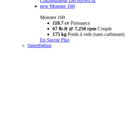
Configurateur
Découvrez-la
new
Monster 100
Monster 100
110.7 cv
Puissance
67 lb-ft @ 7,250 rpm
Couple
175 kg
Poids à vide (sans carburant)
En Savoir Plus
Streetfighter