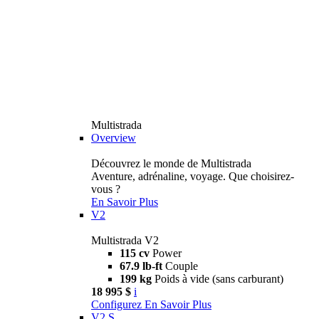
Multistrada
Overview
Découvrez le monde de Multistrada
Aventure, adrénaline, voyage. Que choisirez-
vous ?
En Savoir Plus
V2
Multistrada V2
115 cv
Power
67.9 lb-ft
Couple
199 kg
Poids à vide (sans carburant)
18 995 $
i
Configurez
En Savoir Plus
V2 S