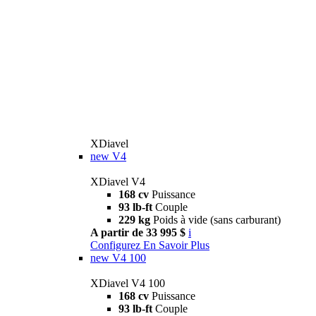
XDiavel
new
V4
XDiavel V4
168 cv
Puissance
93 lb-ft
Couple
229 kg
Poids à vide (sans carburant)
A partir de 33 995 $
i
Configurez
En Savoir Plus
new
V4 100
XDiavel V4 100
168 cv
Puissance
93 lb-ft
Couple