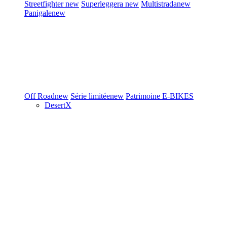
Streetfighter
new
Superleggera
new
Multistrada
new
Panigale
new
Off Road
new
Série limitée
new
Patrimoine
E-BIKES
DesertX