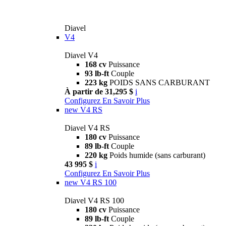
Diavel
V4
Diavel V4
168 cv
Puissance
93 lb-ft
Couple
223 kg
POIDS SANS CARBURANT
À partir de 31,295 $
i
Configurez
En Savoir Plus
new
V4 RS
Diavel V4 RS
180 cv
Puissance
89 lb-ft
Couple
220 kg
Poids humide (sans carburant)
43 995 $
i
Configurez
En Savoir Plus
new
V4 RS 100
Diavel V4 RS 100
180 cv
Puissance
89 lb-ft
Couple