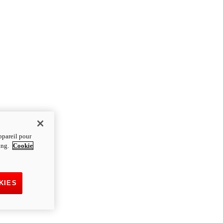
ppareil pour
ting.
Cookie
KIES