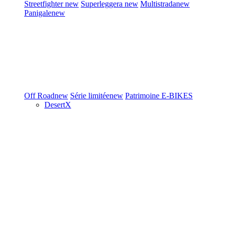
Streetfighter
new
Superleggera
new
Multistrada
new
Panigale
new
Off Road
new
Série limitée
new
Patrimoine
E-BIKES
DesertX