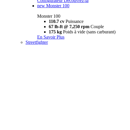
Configurateur
Découvrez-la
new
Monster 100
Monster 100
110.7 cv
Puissance
67 lb-ft @ 7,250 rpm
Couple
175 kg
Poids à vide (sans carburant)
En Savoir Plus
Streetfighter