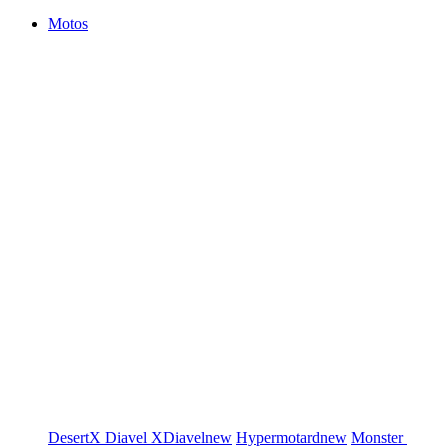
Motos
DesertX
Diavel
XDiavel
new
Hypermotard
new
Monster