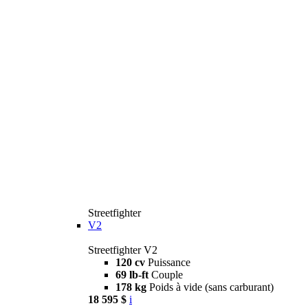
Streetfighter
V2
Streetfighter V2
120 cv
Puissance
69 lb-ft
Couple
178 kg
Poids à vide (sans carburant)
18 595 $
i