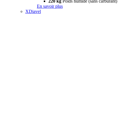
220 kg
Poids humide (sans carburant)
En savoir plus
XDiavel