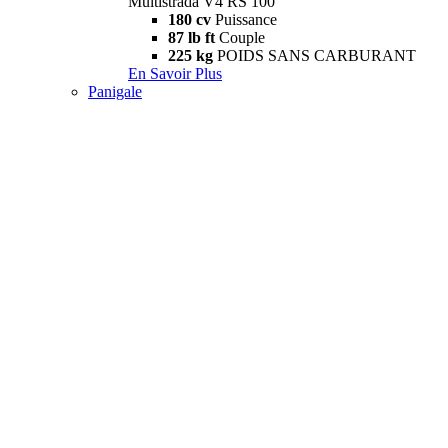
Multistrada V4 RS 100
180 cv
Puissance
87 lb ft
Couple
225 kg
POIDS SANS CARBURANT
En Savoir Plus
Panigale