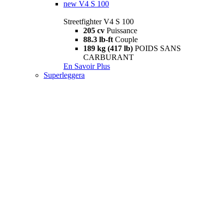
new
V4 S 100
Streetfighter V4 S 100
205 cv
Puissance
88.3 lb-ft
Couple
189 kg (417 lb)
POIDS SANS
CARBURANT
En Savoir Plus
Superleggera