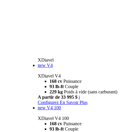
XDiavel
new
V4
XDiavel V4
168 cv
Puissance
93 lb-ft
Couple
229 kg
Poids à vide (sans carburant)
A partir de 33 995 $
i
Configurez
En Savoir Plus
new
V4 100
XDiavel V4 100
168 cv
Puissance
93 lb-ft
Couple