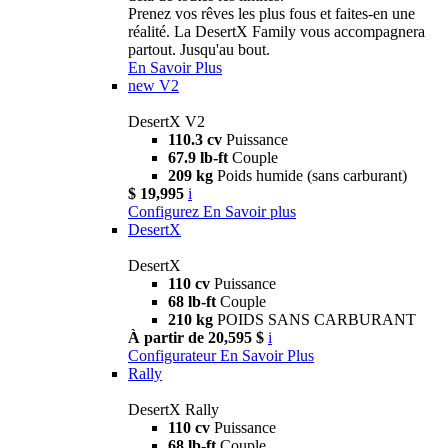
Prenez vos rêves les plus fous et faites-en une
réalité. La DesertX Family vous accompagnera
partout. Jusqu'au bout.
En Savoir Plus
new
V2
DesertX V2
110.3 cv
Puissance
67.9 lb-ft
Couple
209 kg
Poids humide (sans carburant)
$ 19,995
i
Configurez
En Savoir plus
DesertX
DesertX
110 cv
Puissance
68 lb-ft
Couple
210 kg
POIDS SANS CARBURANT
À partir de 20,595 $
i
Configurateur
En Savoir Plus
Rally
DesertX Rally
110 cv
Puissance
68 lb-ft
Couple