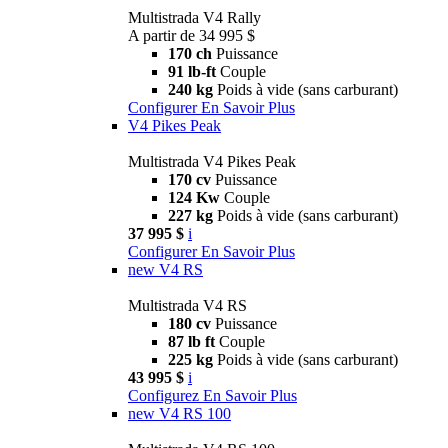
Multistrada V4 Rally
A partir de 34 995 $
170 ch
Puissance
91 lb-ft
Couple
240 kg
Poids à vide (sans carburant)
Configurer
En Savoir Plus
V4 Pikes Peak
Multistrada V4 Pikes Peak
170 cv
Puissance
124 Kw
Couple
227 kg
Poids à vide (sans carburant)
37 995 $
i
Configurer
En Savoir Plus
new
V4 RS
Multistrada V4 RS
180 cv
Puissance
87 lb ft
Couple
225 kg
Poids à vide (sans carburant)
43 995 $
i
Configurez
En Savoir Plus
new
V4 RS 100