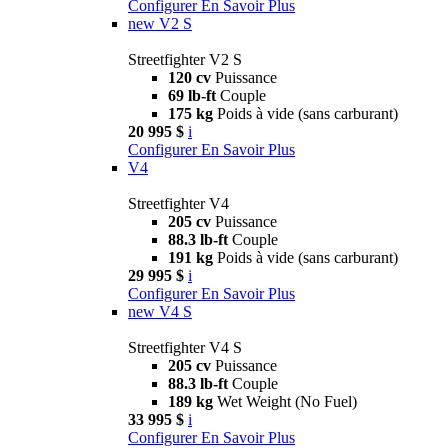
Configurer
En Savoir Plus
new
V2 S
Streetfighter V2 S
120 cv
Puissance
69 lb-ft
Couple
175 kg
Poids à vide (sans carburant)
20 995 $
i
Configurer
En Savoir Plus
V4
Streetfighter V4
205 cv
Puissance
88.3 lb-ft
Couple
191 kg
Poids à vide (sans carburant)
29 995 $
i
Configurer
En Savoir Plus
new
V4 S
Streetfighter V4 S
205 cv
Puissance
88.3 lb-ft
Couple
189 kg
Wet Weight (No Fuel)
33 995 $
i
Configurer
En Savoir Plus