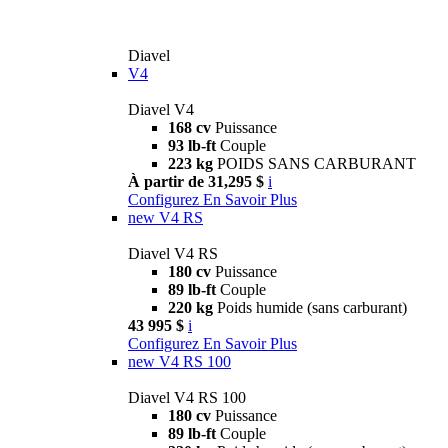
Diavel
V4
Diavel V4
168 cv
Puissance
93 lb-ft
Couple
223 kg
POIDS SANS CARBURANT
À partir de 31,295 $
i
Configurez
En Savoir Plus
new
V4 RS
Diavel V4 RS
180 cv
Puissance
89 lb-ft
Couple
220 kg
Poids humide (sans carburant)
43 995 $
i
Configurez
En Savoir Plus
new
V4 RS 100
Diavel V4 RS 100
180 cv
Puissance
89 lb-ft
Couple