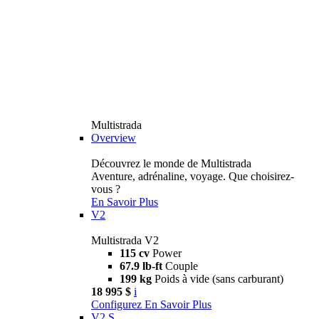
Multistrada
Overview
Découvrez le monde de Multistrada
Aventure, adrénaline, voyage. Que choisirez-
vous ?
En Savoir Plus
V2
Multistrada V2
115 cv
Power
67.9 lb-ft
Couple
199 kg
Poids à vide (sans carburant)
18 995 $
i
Configurez
En Savoir Plus
V2 S