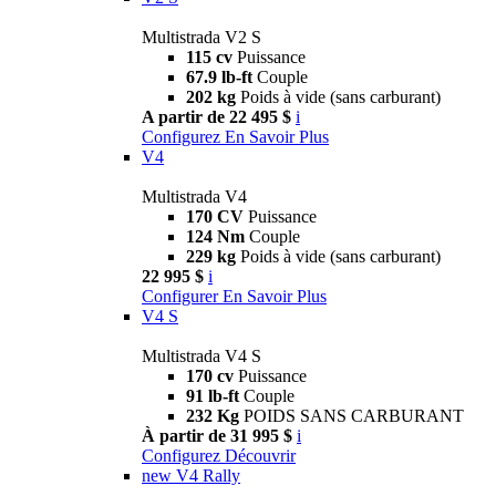
Multistrada V2 S
115 cv
Puissance
67.9 lb-ft
Couple
202 kg
Poids à vide (sans carburant)
A partir de 22 495 $
i
Configurez
En Savoir Plus
V4
Multistrada V4
170 CV
Puissance
124 Nm
Couple
229 kg
Poids à vide (sans carburant)
22 995 $
i
Configurer
En Savoir Plus
V4 S
Multistrada V4 S
170 cv
Puissance
91 lb-ft
Couple
232 Kg
POIDS SANS CARBURANT
À partir de 31 995 $
i
Configurez
Découvrir
new
V4 Rally