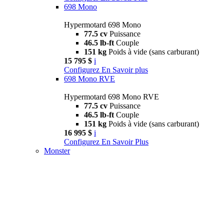
698 Mono
Hypermotard 698 Mono
77.5 cv
Puissance
46.5 lb-ft
Couple
151 kg
Poids à vide (sans carburant)
15 795 $
i
Configurez
En Savoir plus
698 Mono RVE
Hypermotard 698 Mono RVE
77.5 cv
Puissance
46.5 lb-ft
Couple
151 kg
Poids à vide (sans carburant)
16 995 $
i
Configurez
En Savoir Plus
Monster