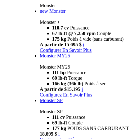
Monster
new
Monster +
Monster +
110.7 cv
Puissance
67 lb-ft @ 7,250 rpm
Couple
175 kg
Poids à vide (sans carburant)
A partir de 15 695 $
i
Configurer
En Savoir Plus
Monster MY25
Monster MY25
111 hp
Puissance
69 lb-ft
Torque
166 kg (366 lb)
Poids à sec
A partir de $15,195
i
Configurez
En Savoir Plus
Monster SP
Monster SP
111 cv
Puissance
69 lb-ft
Couple
177 kg
POIDS SANS CARBURANT
18,895 $
i