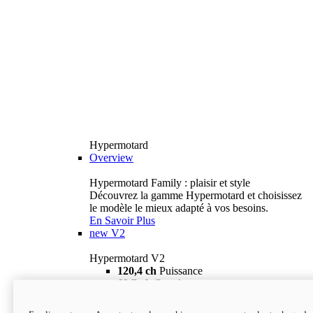
Hypermotard
Overview
Hypermotard Family : plaisir et style
Découvrez la gamme Hypermotard et choisissez
le modèle le mieux adapté à vos besoins.
En Savoir Plus
new
V2
Hypermotard V2
120,4 ch
Puissance
69 lb-ft
Couple
180 kg
Poids humide (sans carburant)
18 895 $
i