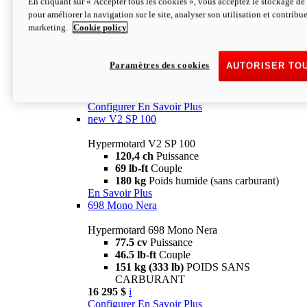
En cliquant sur « Accepter tous les cookies », vous acceptez le stockage de 
Configurer
En Savoir Plus
pour améliorer la navigation sur le site, analyser son utilisation et contribue
new
V2 SP
marketing.
Cookie policy
Hypermotard V2 SP
120,4 ch
Puissance
Paramètres des cookies
AUTORISER TO
69 lb-ft
Couple
180 kg
Poids humide (sans carburant)
22 995 $
i
Configurer
En Savoir Plus
new
V2 SP 100
Hypermotard V2 SP 100
120,4 ch
Puissance
69 lb-ft
Couple
180 kg
Poids humide (sans carburant)
En Savoir Plus
698 Mono Nera
Hypermotard 698 Mono Nera
77.5 cv
Puissance
46.5 lb-ft
Couple
151 kg (333 lb)
POIDS SANS
CARBURANT
16 295 $
i
Configurer
En Savoir Plus