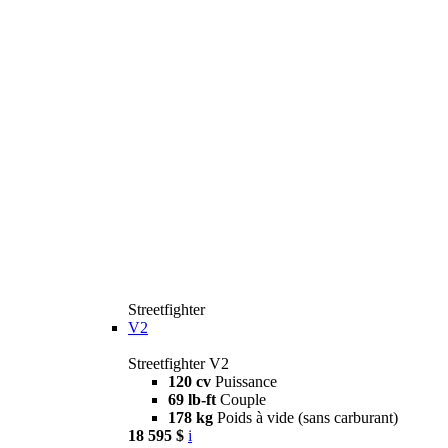
Streetfighter
V2
Streetfighter V2
120 cv
Puissance
69 lb-ft
Couple
178 kg
Poids à vide (sans carburant)
18 595 $
i