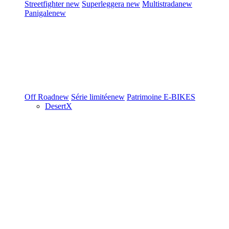
Streetfighter
new
Superleggera
new
Multistrada
new
Panigale
new
Off Road
new
Série limitée
new
Patrimoine
E-BIKES
DesertX