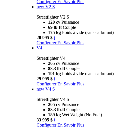
Configurer
En Savoir Plus
new
V2 S
Streetfighter V2 S
120 cv
Puissance
69 lb-ft
Couple
175 kg
Poids à vide (sans carburant)
20 995 $
i
Configurer
En Savoir Plus
V4
Streetfighter V4
205 cv
Puissance
88.3 lb-ft
Couple
191 kg
Poids à vide (sans carburant)
29 995 $
i
Configurer
En Savoir Plus
new
V4 S
Streetfighter V4 S
205 cv
Puissance
88.3 lb-ft
Couple
189 kg
Wet Weight (No Fuel)
33 995 $
i
Configurer
En Savoir Plus