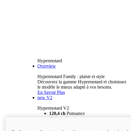
Hypermotard
Overview
Hypermotard Family : plaisir et style
Découvrez la gamme Hypermotard et choisissez
le modèle le mieux adapté à vos besoins.
En Savoir Plus
new
V2
Hypermotard V2
120,4 ch
Puissance
69 lb-ft
Couple
180 kg
Poids humide (sans carburant)
18 895 $
i