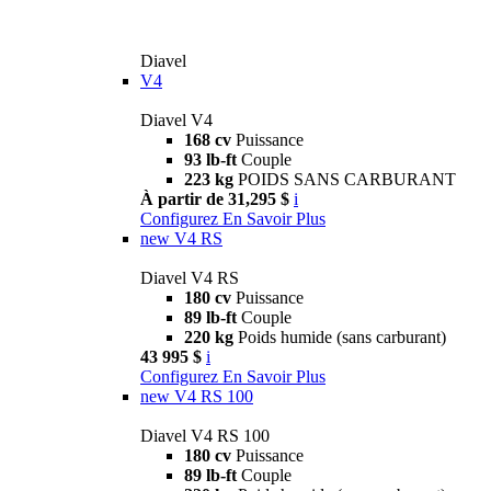
Diavel
V4
Diavel V4
168 cv
Puissance
93 lb-ft
Couple
223 kg
POIDS SANS CARBURANT
À partir de 31,295 $
i
Configurez
En Savoir Plus
new
V4 RS
Diavel V4 RS
180 cv
Puissance
89 lb-ft
Couple
220 kg
Poids humide (sans carburant)
43 995 $
i
Configurez
En Savoir Plus
new
V4 RS 100
Diavel V4 RS 100
180 cv
Puissance
89 lb-ft
Couple