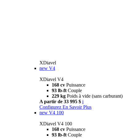
XDiavel
new
V4
XDiavel V4
168 cv
Puissance
93 lb-ft
Couple
229 kg
Poids à vide (sans carburant)
A partir de 33 995 $
i
Configurez
En Savoir Plus
new
V4 100
XDiavel V4 100
168 cv
Puissance
93 lb-ft
Couple