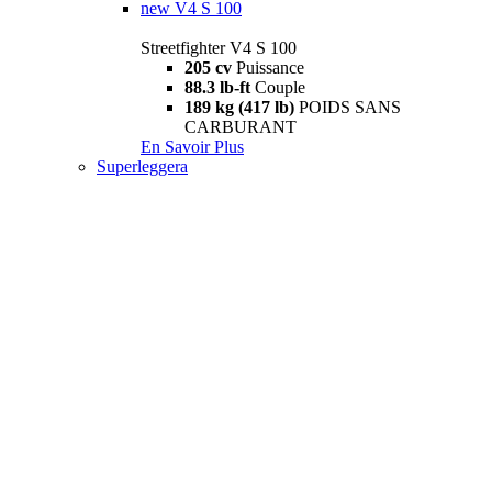
new
V4 S 100
Streetfighter V4 S 100
205 cv
Puissance
88.3 lb-ft
Couple
189 kg (417 lb)
POIDS SANS
CARBURANT
En Savoir Plus
Superleggera