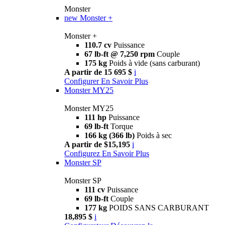
Monster
new
Monster +
Monster +
110.7 cv
Puissance
67 lb-ft @ 7,250 rpm
Couple
175 kg
Poids à vide (sans carburant)
A partir de 15 695 $
i
Configurer
En Savoir Plus
Monster MY25
Monster MY25
111 hp
Puissance
69 lb-ft
Torque
166 kg (366 lb)
Poids à sec
A partir de $15,195
i
Configurez
En Savoir Plus
Monster SP
Monster SP
111 cv
Puissance
69 lb-ft
Couple
177 kg
POIDS SANS CARBURANT
18,895 $
i