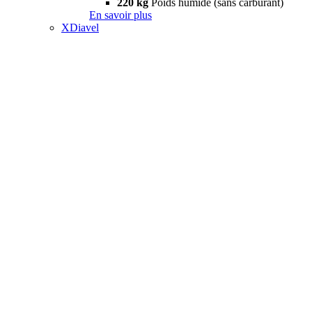
220 kg
Poids humide (sans carburant)
En savoir plus
XDiavel