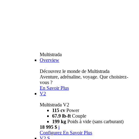
Multistrada
Overview
Découvrez le monde de Multistrada
Aventure, adrénaline, voyage. Que choisirez-
vous ?
En Savoir Plus
V2
Multistrada V2
115 cv
Power
67.9 lb-ft
Couple
199 kg
Poids à vide (sans carburant)
18 995 $
i
Configurez
En Savoir Plus
V2 S