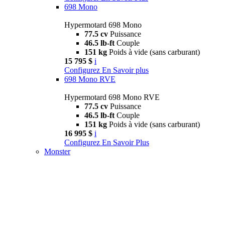
698 Mono
Hypermotard 698 Mono
77.5 cv
Puissance
46.5 lb-ft
Couple
151 kg
Poids à vide (sans carburant)
15 795 $
i
Configurez
En Savoir plus
698 Mono RVE
Hypermotard 698 Mono RVE
77.5 cv
Puissance
46.5 lb-ft
Couple
151 kg
Poids à vide (sans carburant)
16 995 $
i
Configurez
En Savoir Plus
Monster