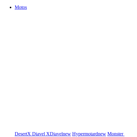
Motos
DesertX
Diavel
XDiavel
new
Hypermotard
new
Monster