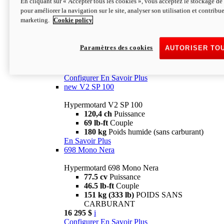
En cliquant sur « Accepter tous les cookies », vous acceptez le stockage de 
Configurer
En Savoir Plus
pour améliorer la navigation sur le site, analyser son utilisation et contribue
new
V2 SP
marketing.
Cookie policy
Hypermotard V2 SP
120,4 ch
Puissance
Paramètres des cookies
AUTORISER TO
69 lb-ft
Couple
180 kg
Poids humide (sans carburant)
22 995 $
i
Configurer
En Savoir Plus
new
V2 SP 100
Hypermotard V2 SP 100
120,4 ch
Puissance
69 lb-ft
Couple
180 kg
Poids humide (sans carburant)
En Savoir Plus
698 Mono Nera
Hypermotard 698 Mono Nera
77.5 cv
Puissance
46.5 lb-ft
Couple
151 kg (333 lb)
POIDS SANS
CARBURANT
16 295 $
i
Configurer
En Savoir Plus