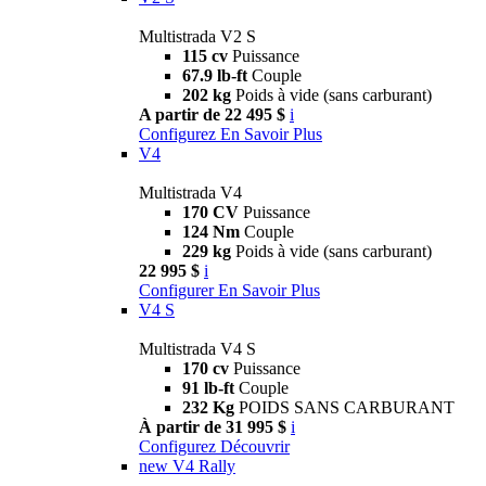
Multistrada V2 S
115 cv
Puissance
67.9 lb-ft
Couple
202 kg
Poids à vide (sans carburant)
A partir de 22 495 $
i
Configurez
En Savoir Plus
V4
Multistrada V4
170 CV
Puissance
124 Nm
Couple
229 kg
Poids à vide (sans carburant)
22 995 $
i
Configurer
En Savoir Plus
V4 S
Multistrada V4 S
170 cv
Puissance
91 lb-ft
Couple
232 Kg
POIDS SANS CARBURANT
À partir de 31 995 $
i
Configurez
Découvrir
new
V4 Rally