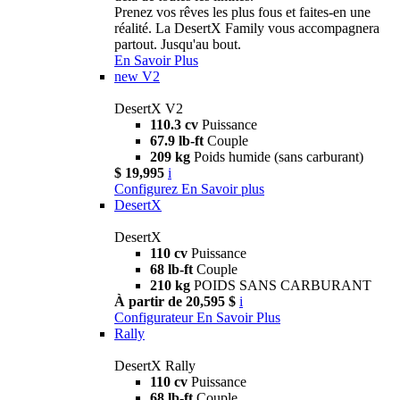
Prenez vos rêves les plus fous et faites-en une
réalité. La DesertX Family vous accompagnera
partout. Jusqu'au bout.
En Savoir Plus
new
V2
DesertX V2
110.3 cv
Puissance
67.9 lb-ft
Couple
209 kg
Poids humide (sans carburant)
$ 19,995
i
Configurez
En Savoir plus
DesertX
DesertX
110 cv
Puissance
68 lb-ft
Couple
210 kg
POIDS SANS CARBURANT
À partir de 20,595 $
i
Configurateur
En Savoir Plus
Rally
DesertX Rally
110 cv
Puissance
68 lb-ft
Couple