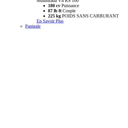
Multistrada V4 RS 100
180 cv
Puissance
87 lb ft
Couple
225 kg
POIDS SANS CARBURANT
En Savoir Plus
Panigale