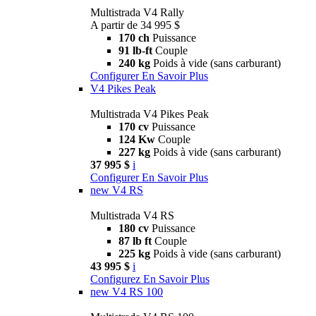
Multistrada V4 Rally
A partir de 34 995 $
170 ch
Puissance
91 lb-ft
Couple
240 kg
Poids à vide (sans carburant)
Configurer
En Savoir Plus
V4 Pikes Peak
Multistrada V4 Pikes Peak
170 cv
Puissance
124 Kw
Couple
227 kg
Poids à vide (sans carburant)
37 995 $
i
Configurer
En Savoir Plus
new
V4 RS
Multistrada V4 RS
180 cv
Puissance
87 lb ft
Couple
225 kg
Poids à vide (sans carburant)
43 995 $
i
Configurez
En Savoir Plus
new
V4 RS 100