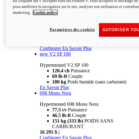
En cliquant sur « Accepter tous les cookies », vous acceptez le stockage de 
Configurer
En Savoir Plus
pour améliorer la navigation sur le site, analyser son utilisation et contribue
new
V2 SP
marketing.
Cookie policy
Hypermotard V2 SP
120,4 ch
Puissance
Paramètres des cookies
AUTORISER TO
69 lb-ft
Couple
180 kg
Poids humide (sans carburant)
22 995 $
i
Configurer
En Savoir Plus
new
V2 SP 100
Hypermotard V2 SP 100
120,4 ch
Puissance
69 lb-ft
Couple
180 kg
Poids humide (sans carburant)
En Savoir Plus
698 Mono Nera
Hypermotard 698 Mono Nera
77.5 cv
Puissance
46.5 lb-ft
Couple
151 kg (333 lb)
POIDS SANS
CARBURANT
16 295 $
i
Configurer
En Savoir Plus