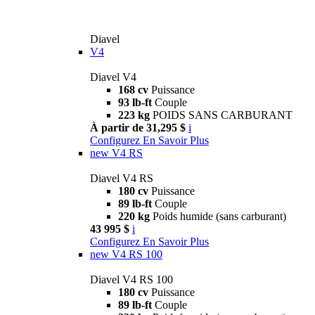
Diavel
V4
Diavel V4
168 cv
Puissance
93 lb-ft
Couple
223 kg
POIDS SANS CARBURANT
À partir de 31,295 $
i
Configurez
En Savoir Plus
new
V4 RS
Diavel V4 RS
180 cv
Puissance
89 lb-ft
Couple
220 kg
Poids humide (sans carburant)
43 995 $
i
Configurez
En Savoir Plus
new
V4 RS 100
Diavel V4 RS 100
180 cv
Puissance
89 lb-ft
Couple