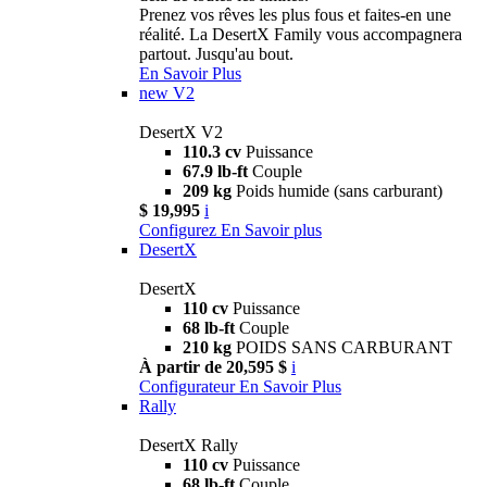
Prenez vos rêves les plus fous et faites-en une
réalité. La DesertX Family vous accompagnera
partout. Jusqu'au bout.
En Savoir Plus
new
V2
DesertX V2
110.3 cv
Puissance
67.9 lb-ft
Couple
209 kg
Poids humide (sans carburant)
$ 19,995
i
Configurez
En Savoir plus
DesertX
DesertX
110 cv
Puissance
68 lb-ft
Couple
210 kg
POIDS SANS CARBURANT
À partir de 20,595 $
i
Configurateur
En Savoir Plus
Rally
DesertX Rally
110 cv
Puissance
68 lb-ft
Couple