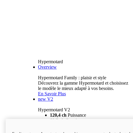
Hypermotard
Overview
Hypermotard Family : plaisir et style
Découvrez la gamme Hypermotard et choisissez
le modèle le mieux adapté à vos besoins.
En Savoir Plus
new
V2
Hypermotard V2
120,4 ch
Puissance
69 lb-ft
Couple
180 kg
Poids humide (sans carburant)
18 895 $
i