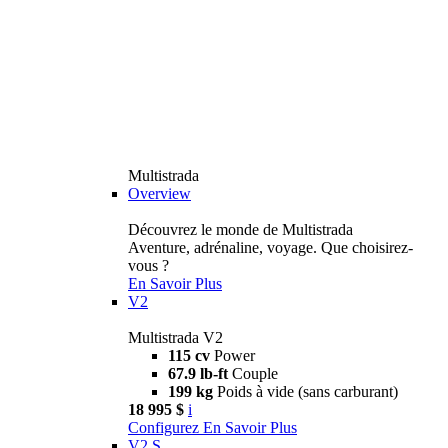
Multistrada
Overview
Découvrez le monde de Multistrada
Aventure, adrénaline, voyage. Que choisirez-
vous ?
En Savoir Plus
V2
Multistrada V2
115 cv
Power
67.9 lb-ft
Couple
199 kg
Poids à vide (sans carburant)
18 995 $
i
Configurez
En Savoir Plus
V2 S