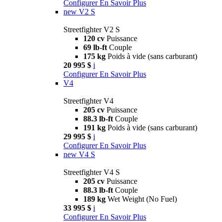
Configurer
En Savoir Plus
new
V2 S
Streetfighter V2 S
120 cv
Puissance
69 lb-ft
Couple
175 kg
Poids à vide (sans carburant)
20 995 $
i
Configurer
En Savoir Plus
V4
Streetfighter V4
205 cv
Puissance
88.3 lb-ft
Couple
191 kg
Poids à vide (sans carburant)
29 995 $
i
Configurer
En Savoir Plus
new
V4 S
Streetfighter V4 S
205 cv
Puissance
88.3 lb-ft
Couple
189 kg
Wet Weight (No Fuel)
33 995 $
i
Configurer
En Savoir Plus