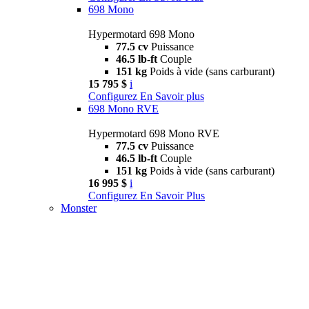
698 Mono
Hypermotard 698 Mono
77.5 cv
Puissance
46.5 lb-ft
Couple
151 kg
Poids à vide (sans carburant)
15 795 $
i
Configurez
En Savoir plus
698 Mono RVE
Hypermotard 698 Mono RVE
77.5 cv
Puissance
46.5 lb-ft
Couple
151 kg
Poids à vide (sans carburant)
16 995 $
i
Configurez
En Savoir Plus
Monster