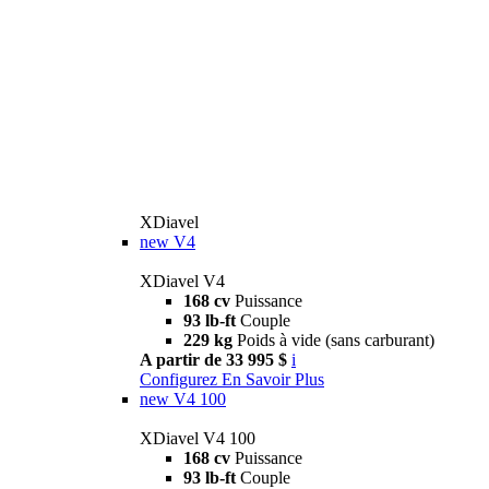
XDiavel
new
V4
XDiavel V4
168 cv
Puissance
93 lb-ft
Couple
229 kg
Poids à vide (sans carburant)
A partir de 33 995 $
i
Configurez
En Savoir Plus
new
V4 100
XDiavel V4 100
168 cv
Puissance
93 lb-ft
Couple