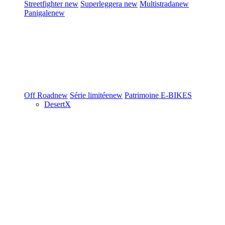
Streetfighter
new
Superleggera
new
Multistrada
new
Panigale
new
Off Road
new
Série limitée
new
Patrimoine
E-BIKES
DesertX