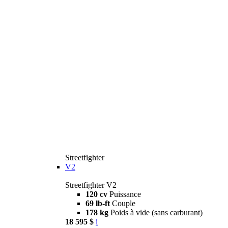
Streetfighter
V2
Streetfighter V2
120 cv
Puissance
69 lb-ft
Couple
178 kg
Poids à vide (sans carburant)
18 595 $
i