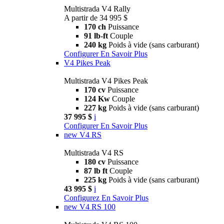
Multistrada V4 Rally
A partir de 34 995 $
170 ch
Puissance
91 lb-ft
Couple
240 kg
Poids à vide (sans carburant)
Configurer
En Savoir Plus
V4 Pikes Peak
Multistrada V4 Pikes Peak
170 cv
Puissance
124 Kw
Couple
227 kg
Poids à vide (sans carburant)
37 995 $
i
Configurer
En Savoir Plus
new
V4 RS
Multistrada V4 RS
180 cv
Puissance
87 lb ft
Couple
225 kg
Poids à vide (sans carburant)
43 995 $
i
Configurez
En Savoir Plus
new
V4 RS 100