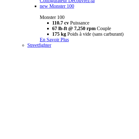
Configurateur
Découvrez-la
new
Monster 100
Monster 100
110.7 cv
Puissance
67 lb-ft @ 7,250 rpm
Couple
175 kg
Poids à vide (sans carburant)
En Savoir Plus
Streetfighter