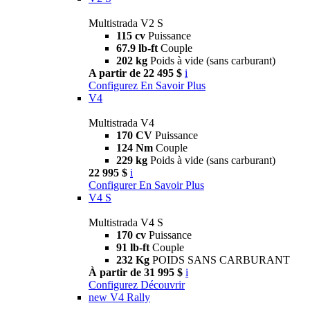
Multistrada V2 S
115 cv
Puissance
67.9 lb-ft
Couple
202 kg
Poids à vide (sans carburant)
A partir de 22 495 $
i
Configurez
En Savoir Plus
V4
Multistrada V4
170 CV
Puissance
124 Nm
Couple
229 kg
Poids à vide (sans carburant)
22 995 $
i
Configurer
En Savoir Plus
V4 S
Multistrada V4 S
170 cv
Puissance
91 lb-ft
Couple
232 Kg
POIDS SANS CARBURANT
À partir de 31 995 $
i
Configurez
Découvrir
new
V4 Rally