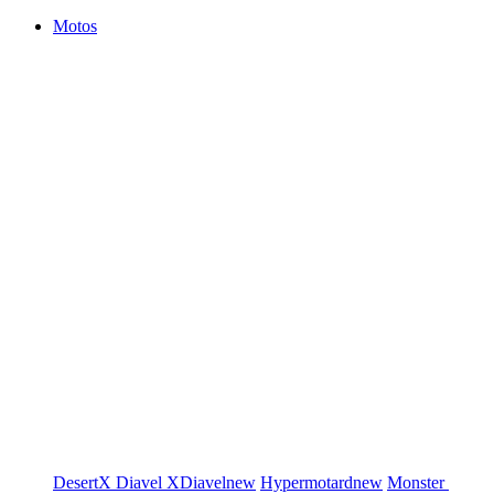
Motos
DesertX
Diavel
XDiavel
new
Hypermotard
new
Monster