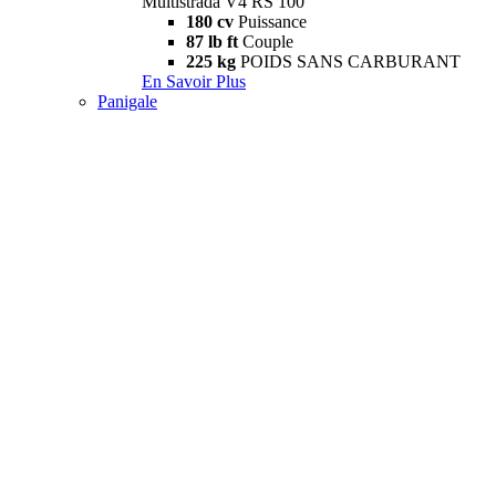
Multistrada V4 RS 100
180 cv
Puissance
87 lb ft
Couple
225 kg
POIDS SANS CARBURANT
En Savoir Plus
Panigale