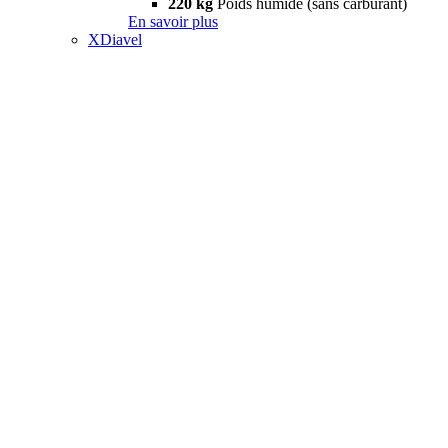
220 kg
Poids humide (sans carburant)
En savoir plus
XDiavel