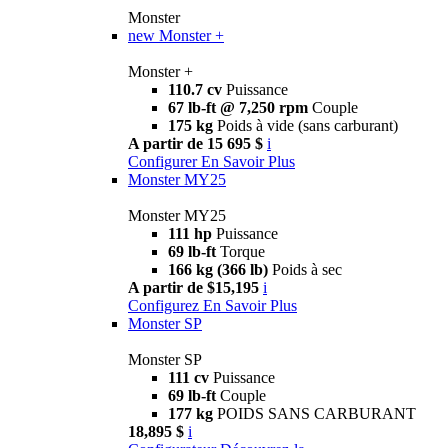
Monster
new
Monster +
Monster +
110.7 cv
Puissance
67 lb-ft @ 7,250 rpm
Couple
175 kg
Poids à vide (sans carburant)
A partir de 15 695 $
i
Configurer
En Savoir Plus
Monster MY25
Monster MY25
111 hp
Puissance
69 lb-ft
Torque
166 kg (366 lb)
Poids à sec
A partir de $15,195
i
Configurez
En Savoir Plus
Monster SP
Monster SP
111 cv
Puissance
69 lb-ft
Couple
177 kg
POIDS SANS CARBURANT
18,895 $
i