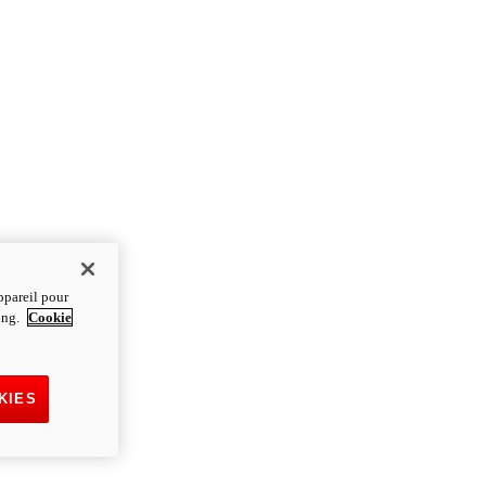
ppareil pour
ting.
Cookie
KIES