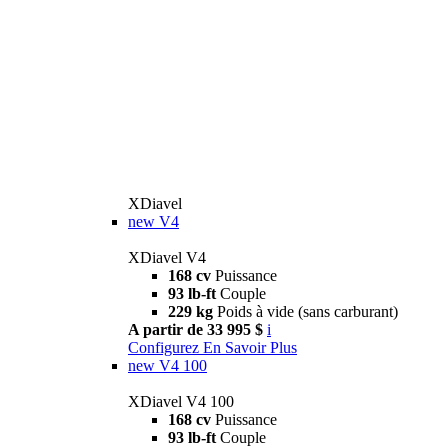
XDiavel
new
V4
XDiavel V4
168 cv
Puissance
93 lb-ft
Couple
229 kg
Poids à vide (sans carburant)
A partir de 33 995 $
i
Configurez
En Savoir Plus
new
V4 100
XDiavel V4 100
168 cv
Puissance
93 lb-ft
Couple