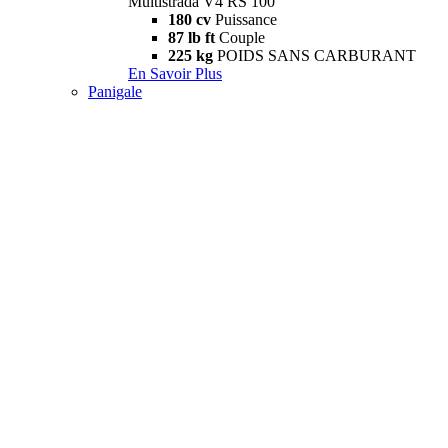
Multistrada V4 RS 100
180 cv
Puissance
87 lb ft
Couple
225 kg
POIDS SANS CARBURANT
En Savoir Plus
Panigale