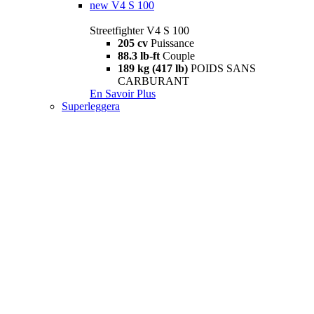
new
V4 S 100
Streetfighter V4 S 100
205 cv
Puissance
88.3 lb-ft
Couple
189 kg (417 lb)
POIDS SANS
CARBURANT
En Savoir Plus
Superleggera