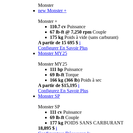
Monster
new
Monster +
Monster +
110.7 cv
Puissance
67 lb-ft @ 7,250 rpm
Couple
175 kg
Poids à vide (sans carburant)
A partir de 15 695 $
i
Configurer
En Savoir Plus
Monster MY25
Monster MY25
111 hp
Puissance
69 lb-ft
Torque
166 kg (366 lb)
Poids à sec
A partir de $15,195
i
Configurez
En Savoir Plus
Monster SP
Monster SP
111 cv
Puissance
69 lb-ft
Couple
177 kg
POIDS SANS CARBURANT
18,895 $
i