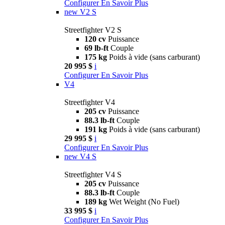
Configurer
En Savoir Plus
new
V2 S
Streetfighter V2 S
120 cv
Puissance
69 lb-ft
Couple
175 kg
Poids à vide (sans carburant)
20 995 $
i
Configurer
En Savoir Plus
V4
Streetfighter V4
205 cv
Puissance
88.3 lb-ft
Couple
191 kg
Poids à vide (sans carburant)
29 995 $
i
Configurer
En Savoir Plus
new
V4 S
Streetfighter V4 S
205 cv
Puissance
88.3 lb-ft
Couple
189 kg
Wet Weight (No Fuel)
33 995 $
i
Configurer
En Savoir Plus