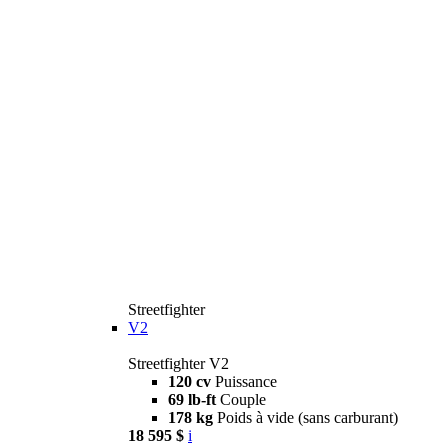
Streetfighter
V2
Streetfighter V2
120 cv
Puissance
69 lb-ft
Couple
178 kg
Poids à vide (sans carburant)
18 595 $
i