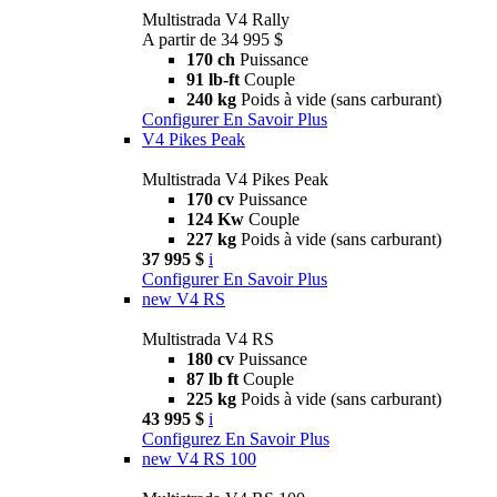
Multistrada V4 Rally
A partir de 34 995 $
170 ch
Puissance
91 lb-ft
Couple
240 kg
Poids à vide (sans carburant)
Configurer
En Savoir Plus
V4 Pikes Peak
Multistrada V4 Pikes Peak
170 cv
Puissance
124 Kw
Couple
227 kg
Poids à vide (sans carburant)
37 995 $
i
Configurer
En Savoir Plus
new
V4 RS
Multistrada V4 RS
180 cv
Puissance
87 lb ft
Couple
225 kg
Poids à vide (sans carburant)
43 995 $
i
Configurez
En Savoir Plus
new
V4 RS 100