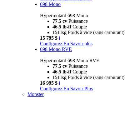
698 Mono
Hypermotard 698 Mono
77.5 cv
Puissance
46.5 lb-ft
Couple
151 kg
Poids à vide (sans carburant)
15 795 $
i
Configurez
En Savoir plus
698 Mono RVE
Hypermotard 698 Mono RVE
77.5 cv
Puissance
46.5 lb-ft
Couple
151 kg
Poids à vide (sans carburant)
16 995 $
i
Configurez
En Savoir Plus
Monster