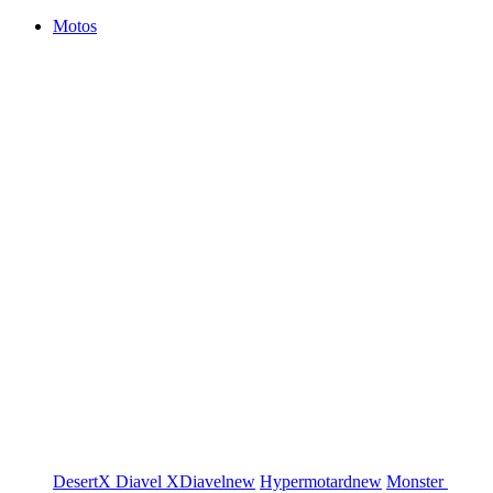
Motos
DesertX
Diavel
XDiavel
new
Hypermotard
new
Monster