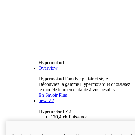
Hypermotard
Overview
Hypermotard Family : plaisir et style
Découvrez la gamme Hypermotard et choisissez
le modèle le mieux adapté à vos besoins.
En Savoir Plus
new
V2
Hypermotard V2
120,4 ch
Puissance
69 lb-ft
Couple
180 kg
Poids humide (sans carburant)
18 895 $
i