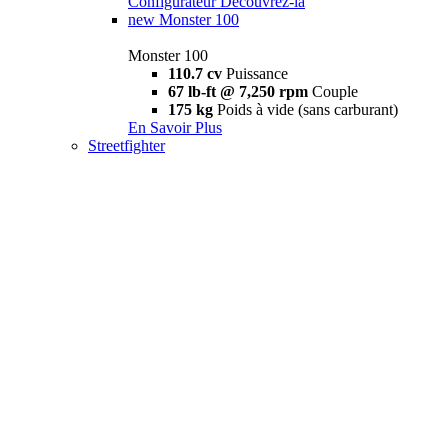
Configurateur
Découvrez-la
new
Monster 100
Monster 100
110.7 cv
Puissance
67 lb-ft @ 7,250 rpm
Couple
175 kg
Poids à vide (sans carburant)
En Savoir Plus
Streetfighter