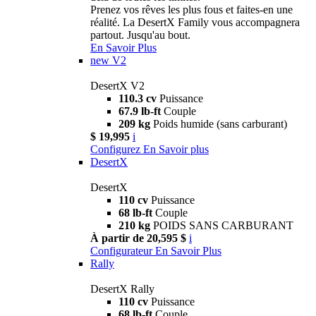
Prenez vos rêves les plus fous et faites-en une
réalité. La DesertX Family vous accompagnera
partout. Jusqu'au bout.
En Savoir Plus
new
V2
DesertX V2
110.3 cv
Puissance
67.9 lb-ft
Couple
209 kg
Poids humide (sans carburant)
$ 19,995
i
Configurez
En Savoir plus
DesertX
DesertX
110 cv
Puissance
68 lb-ft
Couple
210 kg
POIDS SANS CARBURANT
À partir de 20,595 $
i
Configurateur
En Savoir Plus
Rally
DesertX Rally
110 cv
Puissance
68 lb-ft
Couple