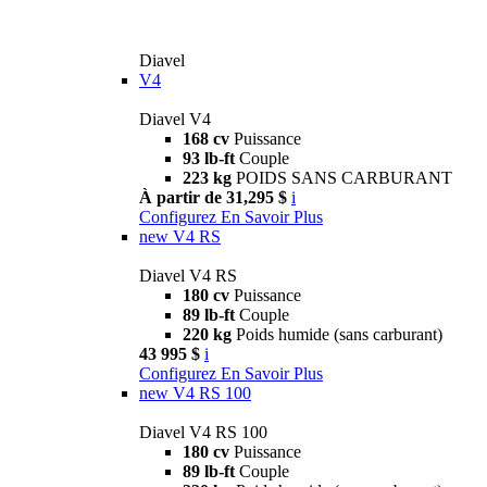
Diavel
V4
Diavel V4
168 cv
Puissance
93 lb-ft
Couple
223 kg
POIDS SANS CARBURANT
À partir de 31,295 $
i
Configurez
En Savoir Plus
new
V4 RS
Diavel V4 RS
180 cv
Puissance
89 lb-ft
Couple
220 kg
Poids humide (sans carburant)
43 995 $
i
Configurez
En Savoir Plus
new
V4 RS 100
Diavel V4 RS 100
180 cv
Puissance
89 lb-ft
Couple