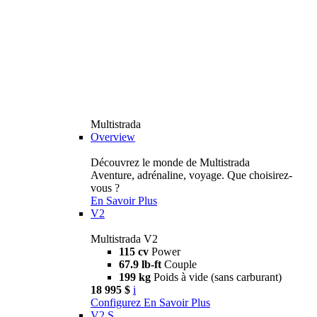
Multistrada
Overview
Découvrez le monde de Multistrada
Aventure, adrénaline, voyage. Que choisirez-
vous ?
En Savoir Plus
V2
Multistrada V2
115 cv
Power
67.9 lb-ft
Couple
199 kg
Poids à vide (sans carburant)
18 995 $
i
Configurez
En Savoir Plus
V2 S