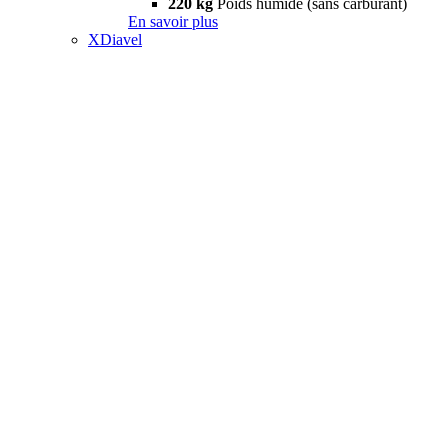
220 kg
Poids humide (sans carburant)
En savoir plus
XDiavel