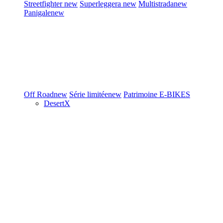
Streetfighter
new
Superleggera
new
Multistrada
new
Panigale
new
Off Road
new
Série limitée
new
Patrimoine
E-BIKES
DesertX