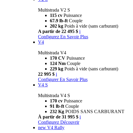
Multistrada V2 S
115 cv
Puissance
67.9 lb-ft
Couple
202 kg
Poids à vide (sans carburant)
A partir de 22 495 $
i
Configurez
En Savoir Plus
V4
Multistrada V4
170 CV
Puissance
124 Nm
Couple
229 kg
Poids à vide (sans carburant)
22 995 $
i
Configurer
En Savoir Plus
V4 S
Multistrada V4 S
170 cv
Puissance
91 lb-ft
Couple
232 Kg
POIDS SANS CARBURANT
À partir de 31 995 $
i
Configurez
Découvrir
new
V4 Rally