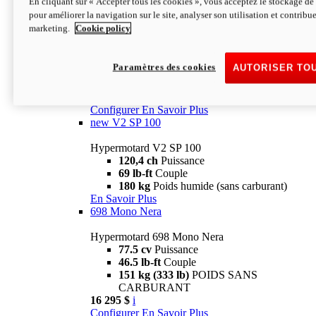
En cliquant sur « Accepter tous les cookies », vous acceptez le stockage de 
Configurer
En Savoir Plus
pour améliorer la navigation sur le site, analyser son utilisation et contribue
new
V2 SP
marketing.
Cookie policy
Hypermotard V2 SP
120,4 ch
Puissance
Paramètres des cookies
AUTORISER TO
69 lb-ft
Couple
180 kg
Poids humide (sans carburant)
22 995 $
i
Configurer
En Savoir Plus
new
V2 SP 100
Hypermotard V2 SP 100
120,4 ch
Puissance
69 lb-ft
Couple
180 kg
Poids humide (sans carburant)
En Savoir Plus
698 Mono Nera
Hypermotard 698 Mono Nera
77.5 cv
Puissance
46.5 lb-ft
Couple
151 kg (333 lb)
POIDS SANS
CARBURANT
16 295 $
i
Configurer
En Savoir Plus