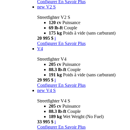
Configurer
En Savoir Plus
new
V2 S
Streetfighter V2 S
120 cv
Puissance
69 lb-ft
Couple
175 kg
Poids à vide (sans carburant)
20 995 $
i
Configurer
En Savoir Plus
V4
Streetfighter V4
205 cv
Puissance
88.3 lb-ft
Couple
191 kg
Poids à vide (sans carburant)
29 995 $
i
Configurer
En Savoir Plus
new
V4 S
Streetfighter V4 S
205 cv
Puissance
88.3 lb-ft
Couple
189 kg
Wet Weight (No Fuel)
33 995 $
i
Configurer
En Savoir Plus