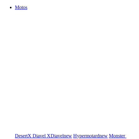
Motos
DesertX
Diavel
XDiavel
new
Hypermotard
new
Monster