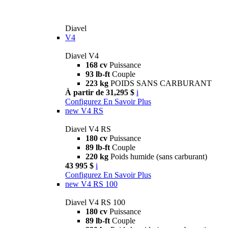
Diavel
V4
Diavel V4
168 cv
Puissance
93 lb-ft
Couple
223 kg
POIDS SANS CARBURANT
À partir de 31,295 $
i
Configurez
En Savoir Plus
new
V4 RS
Diavel V4 RS
180 cv
Puissance
89 lb-ft
Couple
220 kg
Poids humide (sans carburant)
43 995 $
i
Configurez
En Savoir Plus
new
V4 RS 100
Diavel V4 RS 100
180 cv
Puissance
89 lb-ft
Couple