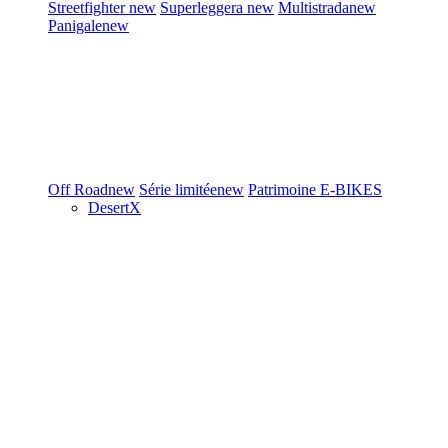
Streetfighter
new
Superleggera
new
Multistrada
new
Panigale
new
Off Road
new
Série limitée
new
Patrimoine
E-BIKES
DesertX