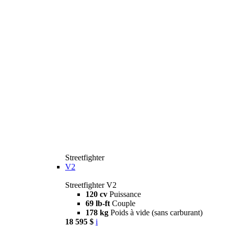
Streetfighter
V2
Streetfighter V2
120 cv
Puissance
69 lb-ft
Couple
178 kg
Poids à vide (sans carburant)
18 595 $
i