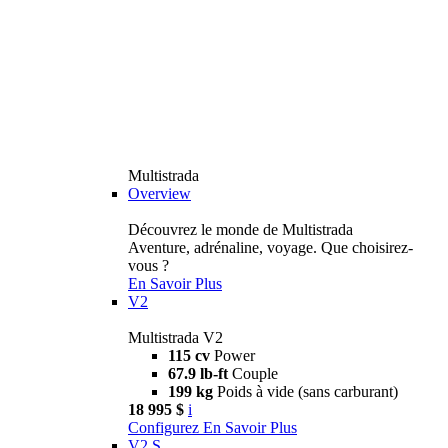
Multistrada
Overview
Découvrez le monde de Multistrada
Aventure, adrénaline, voyage. Que choisirez-
vous ?
En Savoir Plus
V2
Multistrada V2
115 cv
Power
67.9 lb-ft
Couple
199 kg
Poids à vide (sans carburant)
18 995 $
i
Configurez
En Savoir Plus
V2 S