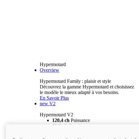
Hypermotard
Overview
Hypermotard Family : plaisir et style
Découvrez la gamme Hypermotard et choisissez
le modèle le mieux adapté à vos besoins.
En Savoir Plus
new
V2
Hypermotard V2
120,4 ch
Puissance
69 lb-ft
Couple
180 kg
Poids humide (sans carburant)
18 895 $
i