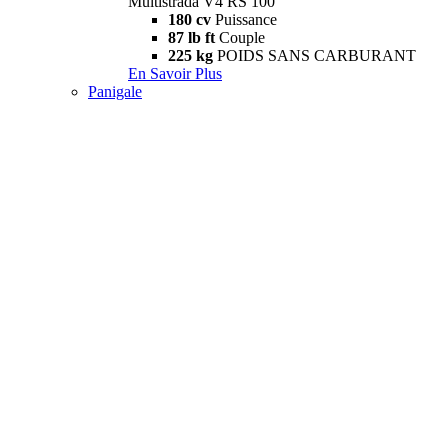
Multistrada V4 RS 100
180 cv
Puissance
87 lb ft
Couple
225 kg
POIDS SANS CARBURANT
En Savoir Plus
Panigale