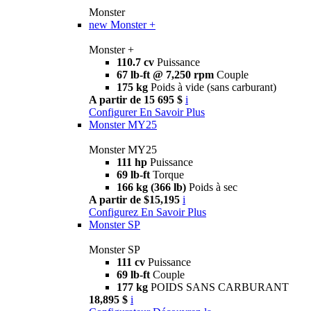
Monster
new
Monster +
Monster +
110.7 cv
Puissance
67 lb-ft @ 7,250 rpm
Couple
175 kg
Poids à vide (sans carburant)
A partir de 15 695 $
i
Configurer
En Savoir Plus
Monster MY25
Monster MY25
111 hp
Puissance
69 lb-ft
Torque
166 kg (366 lb)
Poids à sec
A partir de $15,195
i
Configurez
En Savoir Plus
Monster SP
Monster SP
111 cv
Puissance
69 lb-ft
Couple
177 kg
POIDS SANS CARBURANT
18,895 $
i