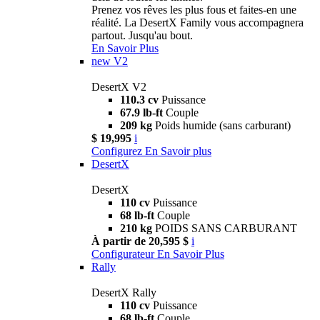
Prenez vos rêves les plus fous et faites-en une
réalité. La DesertX Family vous accompagnera
partout. Jusqu'au bout.
En Savoir Plus
new
V2
DesertX V2
110.3 cv
Puissance
67.9 lb-ft
Couple
209 kg
Poids humide (sans carburant)
$ 19,995
i
Configurez
En Savoir plus
DesertX
DesertX
110 cv
Puissance
68 lb-ft
Couple
210 kg
POIDS SANS CARBURANT
À partir de 20,595 $
i
Configurateur
En Savoir Plus
Rally
DesertX Rally
110 cv
Puissance
68 lb-ft
Couple