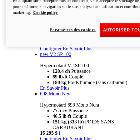
En cliquant sur « Accepter tous les cookies », vous acceptez le stockage de 
Configurer
En Savoir Plus
pour améliorer la navigation sur le site, analyser son utilisation et contribue
new
V2 SP
marketing.
Cookie policy
Hypermotard V2 SP
120,4 ch
Puissance
Paramètres des cookies
AUTORISER TO
69 lb-ft
Couple
180 kg
Poids humide (sans carburant)
22 995 $
i
Configurer
En Savoir Plus
new
V2 SP 100
Hypermotard V2 SP 100
120,4 ch
Puissance
69 lb-ft
Couple
180 kg
Poids humide (sans carburant)
En Savoir Plus
698 Mono Nera
Hypermotard 698 Mono Nera
77.5 cv
Puissance
46.5 lb-ft
Couple
151 kg (333 lb)
POIDS SANS
CARBURANT
16 295 $
i
Configurer
En Savoir Plus