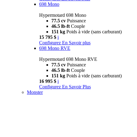
698 Mono
Hypermotard 698 Mono
77.5 cv
Puissance
46.5 lb-ft
Couple
151 kg
Poids à vide (sans carburant)
15 795 $
i
Configurez
En Savoir plus
698 Mono RVE
Hypermotard 698 Mono RVE
77.5 cv
Puissance
46.5 lb-ft
Couple
151 kg
Poids à vide (sans carburant)
16 995 $
i
Configurez
En Savoir Plus
Monster