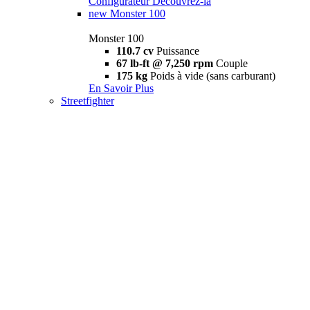
Configurateur
Découvrez-la
new
Monster 100
Monster 100
110.7 cv
Puissance
67 lb-ft @ 7,250 rpm
Couple
175 kg
Poids à vide (sans carburant)
En Savoir Plus
Streetfighter