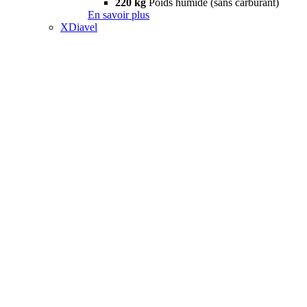
220 kg
Poids humide (sans carburant)
En savoir plus
XDiavel