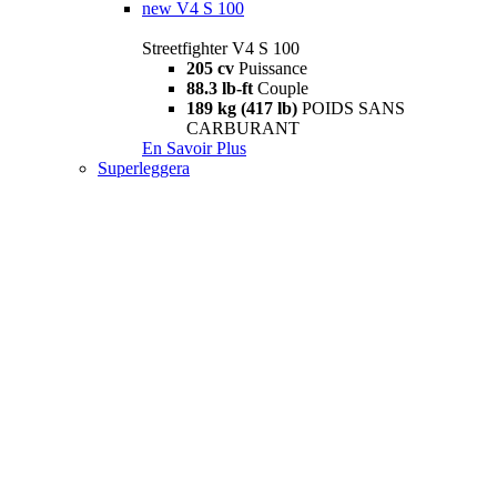
new
V4 S 100
Streetfighter V4 S 100
205 cv
Puissance
88.3 lb-ft
Couple
189 kg (417 lb)
POIDS SANS
CARBURANT
En Savoir Plus
Superleggera