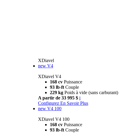
XDiavel
new
V4
XDiavel V4
168 cv
Puissance
93 lb-ft
Couple
229 kg
Poids à vide (sans carburant)
A partir de 33 995 $
i
Configurez
En Savoir Plus
new
V4 100
XDiavel V4 100
168 cv
Puissance
93 lb-ft
Couple