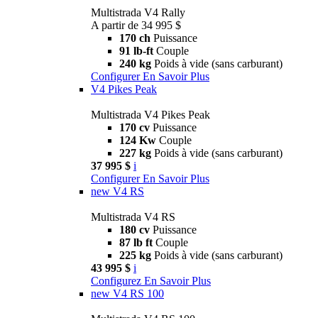
Multistrada V4 Rally
A partir de 34 995 $
170 ch
Puissance
91 lb-ft
Couple
240 kg
Poids à vide (sans carburant)
Configurer
En Savoir Plus
V4 Pikes Peak
Multistrada V4 Pikes Peak
170 cv
Puissance
124 Kw
Couple
227 kg
Poids à vide (sans carburant)
37 995 $
i
Configurer
En Savoir Plus
new
V4 RS
Multistrada V4 RS
180 cv
Puissance
87 lb ft
Couple
225 kg
Poids à vide (sans carburant)
43 995 $
i
Configurez
En Savoir Plus
new
V4 RS 100