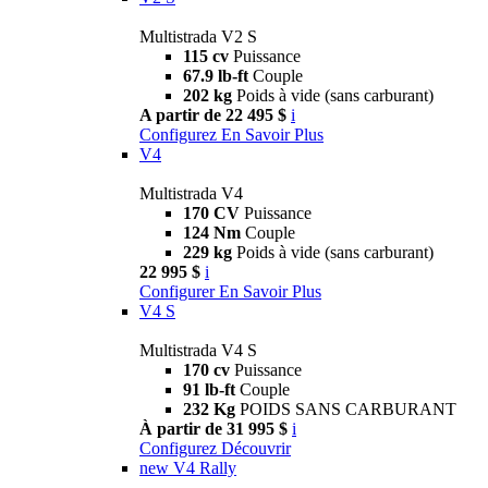
Multistrada V2 S
115 cv
Puissance
67.9 lb-ft
Couple
202 kg
Poids à vide (sans carburant)
A partir de 22 495 $
i
Configurez
En Savoir Plus
V4
Multistrada V4
170 CV
Puissance
124 Nm
Couple
229 kg
Poids à vide (sans carburant)
22 995 $
i
Configurer
En Savoir Plus
V4 S
Multistrada V4 S
170 cv
Puissance
91 lb-ft
Couple
232 Kg
POIDS SANS CARBURANT
À partir de 31 995 $
i
Configurez
Découvrir
new
V4 Rally