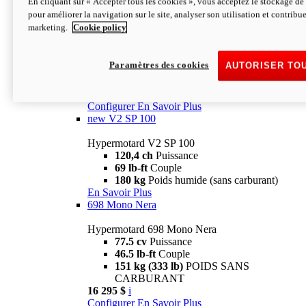
En cliquant sur « Accepter tous les cookies », vous acceptez le stockage de 
Configurer
En Savoir Plus
pour améliorer la navigation sur le site, analyser son utilisation et contribue
new
V2 SP
marketing.
Cookie policy
Hypermotard V2 SP
120,4 ch
Puissance
Paramètres des cookies
AUTORISER TO
69 lb-ft
Couple
180 kg
Poids humide (sans carburant)
22 995 $
i
Configurer
En Savoir Plus
new
V2 SP 100
Hypermotard V2 SP 100
120,4 ch
Puissance
69 lb-ft
Couple
180 kg
Poids humide (sans carburant)
En Savoir Plus
698 Mono Nera
Hypermotard 698 Mono Nera
77.5 cv
Puissance
46.5 lb-ft
Couple
151 kg (333 lb)
POIDS SANS
CARBURANT
16 295 $
i
Configurer
En Savoir Plus