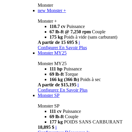
Monster
new
Monster +
Monster +
110.7 cv
Puissance
67 lb-ft @ 7,250 rpm
Couple
175 kg
Poids à vide (sans carburant)
A partir de 15 695 $
i
Configurer
En Savoir Plus
Monster MY25
Monster MY25
111 hp
Puissance
69 lb-ft
Torque
166 kg (366 lb)
Poids à sec
A partir de $15,195
i
Configurez
En Savoir Plus
Monster SP
Monster SP
111 cv
Puissance
69 lb-ft
Couple
177 kg
POIDS SANS CARBURANT
18,895 $
i