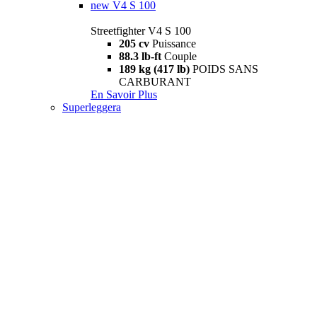
new
V4 S 100
Streetfighter V4 S 100
205 cv
Puissance
88.3 lb-ft
Couple
189 kg (417 lb)
POIDS SANS
CARBURANT
En Savoir Plus
Superleggera