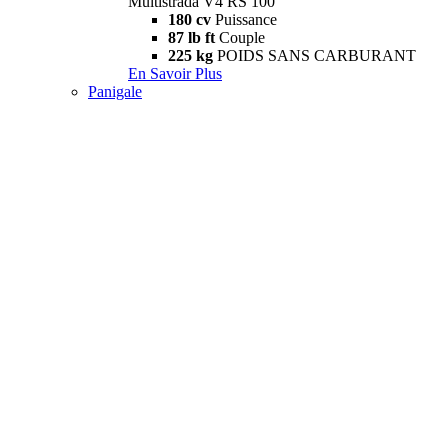
Multistrada V4 RS 100
180 cv
Puissance
87 lb ft
Couple
225 kg
POIDS SANS CARBURANT
En Savoir Plus
Panigale