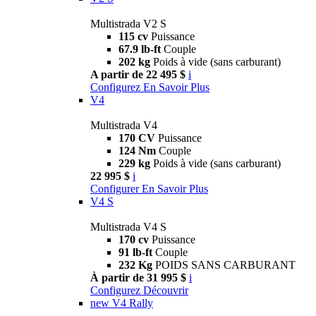
Multistrada V2 S
115 cv
Puissance
67.9 lb-ft
Couple
202 kg
Poids à vide (sans carburant)
A partir de 22 495 $
i
Configurez
En Savoir Plus
V4
Multistrada V4
170 CV
Puissance
124 Nm
Couple
229 kg
Poids à vide (sans carburant)
22 995 $
i
Configurer
En Savoir Plus
V4 S
Multistrada V4 S
170 cv
Puissance
91 lb-ft
Couple
232 Kg
POIDS SANS CARBURANT
À partir de 31 995 $
i
Configurez
Découvrir
new
V4 Rally