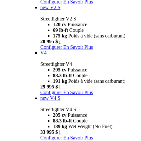
Configurer
En Savoir Plus
new
V2 S
Streetfighter V2 S
120 cv
Puissance
69 lb-ft
Couple
175 kg
Poids à vide (sans carburant)
20 995 $
i
Configurer
En Savoir Plus
V4
Streetfighter V4
205 cv
Puissance
88.3 lb-ft
Couple
191 kg
Poids à vide (sans carburant)
29 995 $
i
Configurer
En Savoir Plus
new
V4 S
Streetfighter V4 S
205 cv
Puissance
88.3 lb-ft
Couple
189 kg
Wet Weight (No Fuel)
33 995 $
i
Configurer
En Savoir Plus