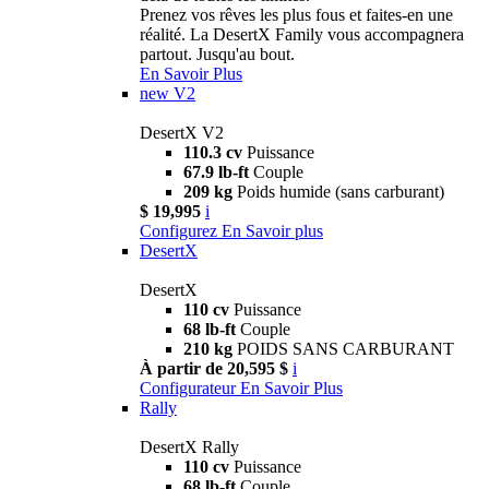
Prenez vos rêves les plus fous et faites-en une
réalité. La DesertX Family vous accompagnera
partout. Jusqu'au bout.
En Savoir Plus
new
V2
DesertX V2
110.3 cv
Puissance
67.9 lb-ft
Couple
209 kg
Poids humide (sans carburant)
$ 19,995
i
Configurez
En Savoir plus
DesertX
DesertX
110 cv
Puissance
68 lb-ft
Couple
210 kg
POIDS SANS CARBURANT
À partir de 20,595 $
i
Configurateur
En Savoir Plus
Rally
DesertX Rally
110 cv
Puissance
68 lb-ft
Couple