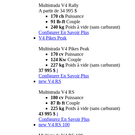
Multistrada V4 Rally
A partir de 34 995 $
170 ch
Puissance
91 lb-ft
Couple
240 kg
Poids à vide (sans carburant)
Configurer
En Savoir Plus
V4 Pikes Peak
Multistrada V4 Pikes Peak
170 cv
Puissance
124 Kw
Couple
227 kg
Poids à vide (sans carburant)
37 995 $
i
Configurer
En Savoir Plus
new
V4 RS
Multistrada V4 RS
180 cv
Puissance
87 lb ft
Couple
225 kg
Poids à vide (sans carburant)
43 995 $
i
Configurez
En Savoir Plus
new
V4 RS 100