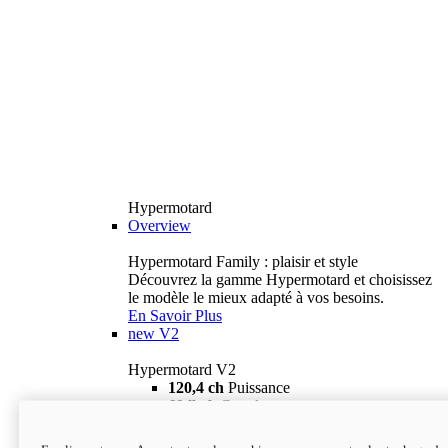
Hypermotard
Overview
Hypermotard Family : plaisir et style
Découvrez la gamme Hypermotard et choisissez
le modèle le mieux adapté à vos besoins.
En Savoir Plus
new
V2
Hypermotard V2
120,4 ch
Puissance
69 lb-ft
Couple
180 kg
Poids humide (sans carburant)
18 895 $
i