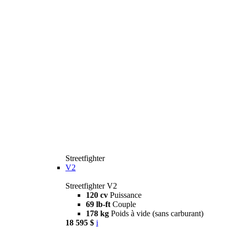
Streetfighter
V2
Streetfighter V2
120 cv
Puissance
69 lb-ft
Couple
178 kg
Poids à vide (sans carburant)
18 595 $
i