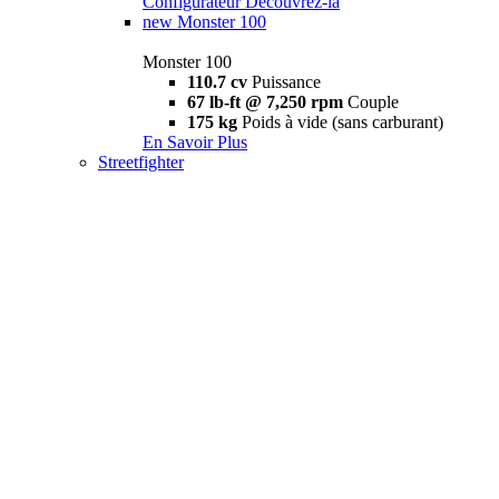
Configurateur
Découvrez-la
new
Monster 100
Monster 100
110.7 cv
Puissance
67 lb-ft @ 7,250 rpm
Couple
175 kg
Poids à vide (sans carburant)
En Savoir Plus
Streetfighter