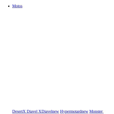
Motos
DesertX
Diavel
XDiavel
new
Hypermotard
new
Monster