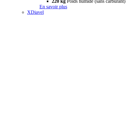
220 kg
Poids humide (sans carburant)
En savoir plus
XDiavel