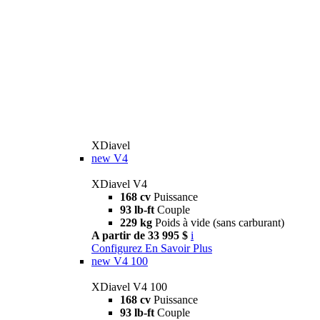
XDiavel
new
V4
XDiavel V4
168 cv
Puissance
93 lb-ft
Couple
229 kg
Poids à vide (sans carburant)
A partir de 33 995 $
i
Configurez
En Savoir Plus
new
V4 100
XDiavel V4 100
168 cv
Puissance
93 lb-ft
Couple