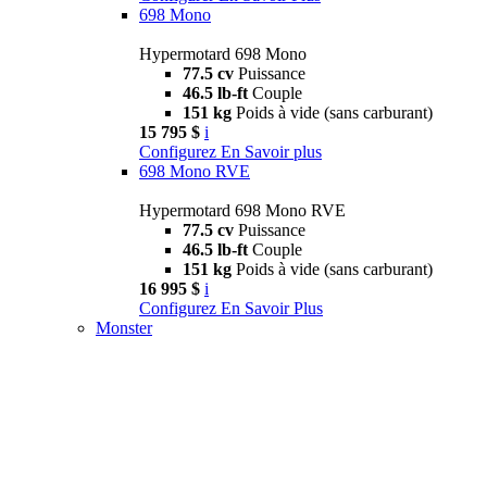
698 Mono
Hypermotard 698 Mono
77.5 cv
Puissance
46.5 lb-ft
Couple
151 kg
Poids à vide (sans carburant)
15 795 $
i
Configurez
En Savoir plus
698 Mono RVE
Hypermotard 698 Mono RVE
77.5 cv
Puissance
46.5 lb-ft
Couple
151 kg
Poids à vide (sans carburant)
16 995 $
i
Configurez
En Savoir Plus
Monster