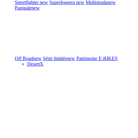
Streetfighter
new
Superleggera
new
Multistrada
new
Panigale
new
Off Road
new
Série limitée
new
Patrimoine
E-BIKES
DesertX