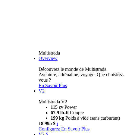
Multistrada
Overview
Découvrez le monde de Multistrada
Aventure, adrénaline, voyage. Que choisirez-
vous ?
En Savoir Plus
V2
Multistrada V2
115 cv
Power
67.9 lb-ft
Couple
199 kg
Poids à vide (sans carburant)
18 995 $
i
Configurez
En Savoir Plus
V2 S