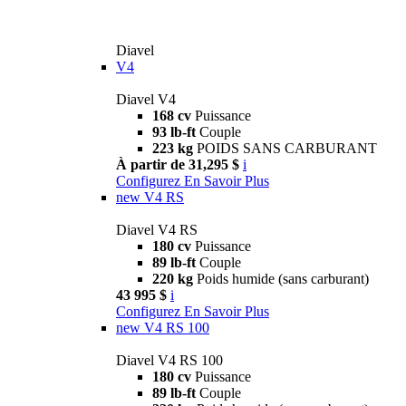
Diavel
V4
Diavel V4
168 cv
Puissance
93 lb-ft
Couple
223 kg
POIDS SANS CARBURANT
À partir de 31,295 $
i
Configurez
En Savoir Plus
new
V4 RS
Diavel V4 RS
180 cv
Puissance
89 lb-ft
Couple
220 kg
Poids humide (sans carburant)
43 995 $
i
Configurez
En Savoir Plus
new
V4 RS 100
Diavel V4 RS 100
180 cv
Puissance
89 lb-ft
Couple