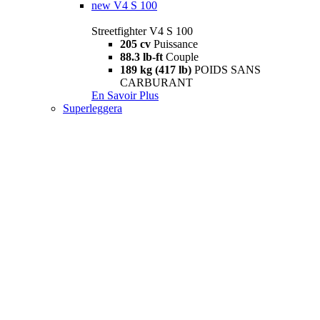
new
V4 S 100
Streetfighter V4 S 100
205 cv
Puissance
88.3 lb-ft
Couple
189 kg (417 lb)
POIDS SANS
CARBURANT
En Savoir Plus
Superleggera