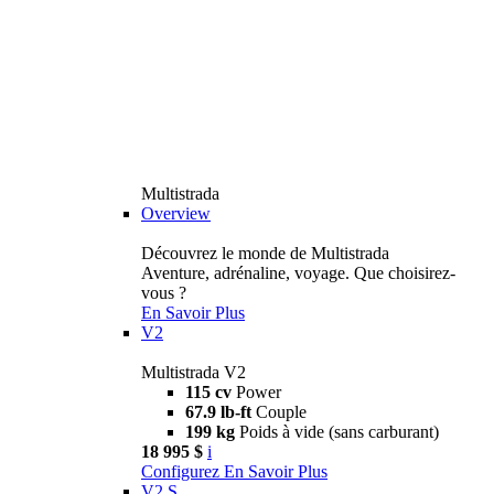
Multistrada
Overview
Découvrez le monde de Multistrada
Aventure, adrénaline, voyage. Que choisirez-
vous ?
En Savoir Plus
V2
Multistrada V2
115 cv
Power
67.9 lb-ft
Couple
199 kg
Poids à vide (sans carburant)
18 995 $
i
Configurez
En Savoir Plus
V2 S