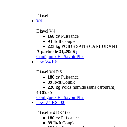
Diavel
V4
Diavel V4
168 cv
Puissance
93 lb-ft
Couple
223 kg
POIDS SANS CARBURANT
À partir de 31,295 $
i
Configurez
En Savoir Plus
new
V4 RS
Diavel V4 RS
180 cv
Puissance
89 lb-ft
Couple
220 kg
Poids humide (sans carburant)
43 995 $
i
Configurez
En Savoir Plus
new
V4 RS 100
Diavel V4 RS 100
180 cv
Puissance
89 lb-ft
Couple