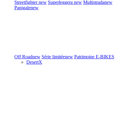
Streetfighter
new
Superleggera
new
Multistrada
new
Panigale
new
Off Road
new
Série limitée
new
Patrimoine
E-BIKES
DesertX