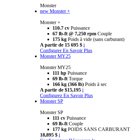
Monster
new
Monster +
Monster +
110.7 cv
Puissance
67 lb-ft @ 7,250 rpm
Couple
175 kg
Poids à vide (sans carburant)
A partir de 15 695 $
i
Configurer
En Savoir Plus
Monster MY25
Monster MY25
111 hp
Puissance
69 lb-ft
Torque
166 kg (366 lb)
Poids à sec
A partir de $15,195
i
Configurez
En Savoir Plus
Monster SP
Monster SP
111 cv
Puissance
69 lb-ft
Couple
177 kg
POIDS SANS CARBURANT
18,895 $
i