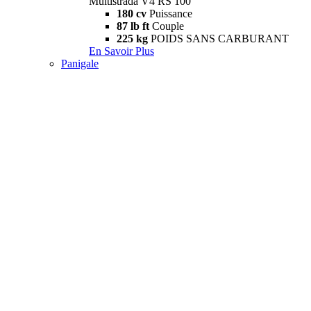
Multistrada V4 RS 100
180 cv
Puissance
87 lb ft
Couple
225 kg
POIDS SANS CARBURANT
En Savoir Plus
Panigale