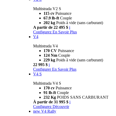
Multistrada V2 S
115 cv
Puissance
67.9 lb-ft
Couple
202 kg
Poids à vide (sans carburant)
A partir de 22 495 $
i
Configurez
En Savoir Plus
V4
Multistrada V4
170 CV
Puissance
124 Nm
Couple
229 kg
Poids à vide (sans carburant)
22 995 $
i
Configurer
En Savoir Plus
V4 S
Multistrada V4 S
170 cv
Puissance
91 lb-ft
Couple
232 Kg
POIDS SANS CARBURANT
À partir de 31 995 $
i
Configurez
Découvrir
new
V4 Rally