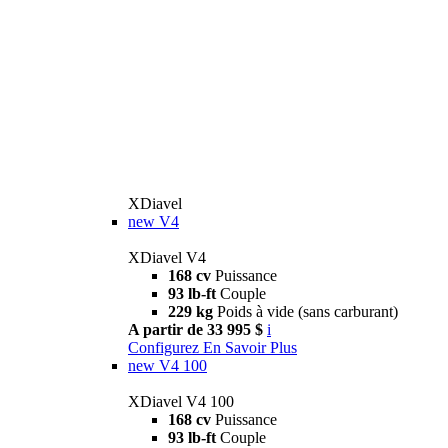
XDiavel
new
V4
XDiavel V4
168 cv
Puissance
93 lb-ft
Couple
229 kg
Poids à vide (sans carburant)
A partir de 33 995 $
i
Configurez
En Savoir Plus
new
V4 100
XDiavel V4 100
168 cv
Puissance
93 lb-ft
Couple