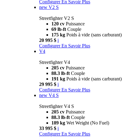
Configurer
En Savoir Plus
new
V2 S
Streetfighter V2 S
120 cv
Puissance
69 lb-ft
Couple
175 kg
Poids à vide (sans carburant)
20 995 $
i
Configurer
En Savoir Plus
V4
Streetfighter V4
205 cv
Puissance
88.3 lb-ft
Couple
191 kg
Poids à vide (sans carburant)
29 995 $
i
Configurer
En Savoir Plus
new
V4 S
Streetfighter V4 S
205 cv
Puissance
88.3 lb-ft
Couple
189 kg
Wet Weight (No Fuel)
33 995 $
i
Configurer
En Savoir Plus