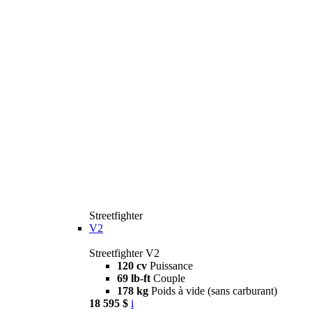
Streetfighter
V2
Streetfighter V2
120 cv
Puissance
69 lb-ft
Couple
178 kg
Poids à vide (sans carburant)
18 595 $
i