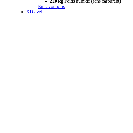
220 kg
Poids humide (sans carburant)
En savoir plus
XDiavel