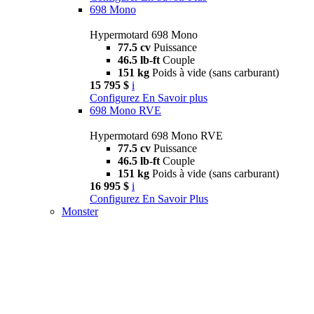
698 Mono
Hypermotard 698 Mono
77.5 cv
Puissance
46.5 lb-ft
Couple
151 kg
Poids à vide (sans carburant)
15 795 $
i
Configurez
En Savoir plus
698 Mono RVE
Hypermotard 698 Mono RVE
77.5 cv
Puissance
46.5 lb-ft
Couple
151 kg
Poids à vide (sans carburant)
16 995 $
i
Configurez
En Savoir Plus
Monster