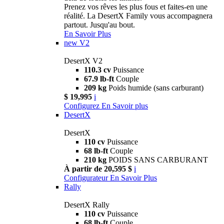
Prenez vos rêves les plus fous et faites-en une
réalité. La DesertX Family vous accompagnera
partout. Jusqu'au bout.
En Savoir Plus
new
V2
DesertX V2
110.3 cv
Puissance
67.9 lb-ft
Couple
209 kg
Poids humide (sans carburant)
$ 19,995
i
Configurez
En Savoir plus
DesertX
DesertX
110 cv
Puissance
68 lb-ft
Couple
210 kg
POIDS SANS CARBURANT
À partir de 20,595 $
i
Configurateur
En Savoir Plus
Rally
DesertX Rally
110 cv
Puissance
68 lb-ft
Couple