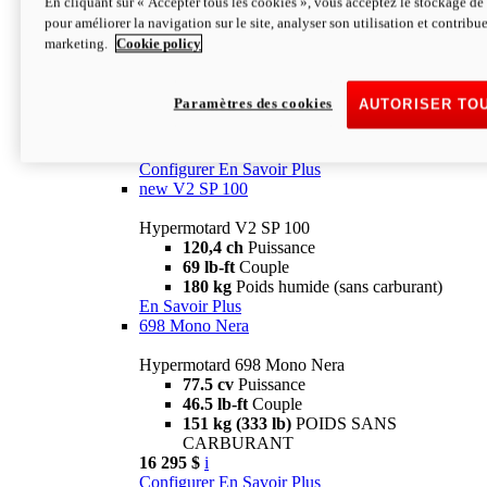
En cliquant sur « Accepter tous les cookies », vous acceptez le stockage de 
Configurer
En Savoir Plus
pour améliorer la navigation sur le site, analyser son utilisation et contribue
new
V2 SP
marketing.
Cookie policy
Hypermotard V2 SP
120,4 ch
Puissance
Paramètres des cookies
AUTORISER TO
69 lb-ft
Couple
180 kg
Poids humide (sans carburant)
22 995 $
i
Configurer
En Savoir Plus
new
V2 SP 100
Hypermotard V2 SP 100
120,4 ch
Puissance
69 lb-ft
Couple
180 kg
Poids humide (sans carburant)
En Savoir Plus
698 Mono Nera
Hypermotard 698 Mono Nera
77.5 cv
Puissance
46.5 lb-ft
Couple
151 kg (333 lb)
POIDS SANS
CARBURANT
16 295 $
i
Configurer
En Savoir Plus