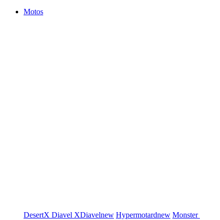
Motos
DesertX
Diavel
XDiavel
new
Hypermotard
new
Monster