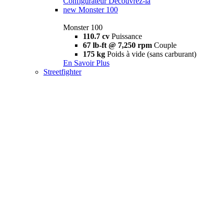
Configurateur
Découvrez-la
new
Monster 100
Monster 100
110.7 cv
Puissance
67 lb-ft @ 7,250 rpm
Couple
175 kg
Poids à vide (sans carburant)
En Savoir Plus
Streetfighter