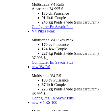
Multistrada V4 Rally
A partir de 34 995 $
170 ch
Puissance
91 lb-ft
Couple
240 kg
Poids à vide (sans carburant)
Configurer
En Savoir Plus
V4 Pikes Peak
Multistrada V4 Pikes Peak
170 cv
Puissance
124 Kw
Couple
227 kg
Poids à vide (sans carburant)
37 995 $
i
Configurer
En Savoir Plus
new
V4 RS
Multistrada V4 RS
180 cv
Puissance
87 lb ft
Couple
225 kg
Poids à vide (sans carburant)
43 995 $
i
Configurez
En Savoir Plus
new
V4 RS 100