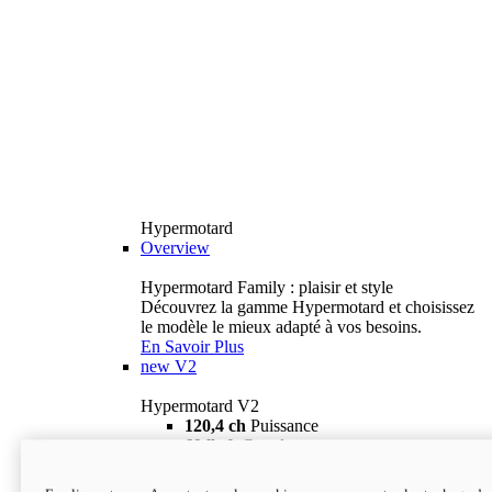
Hypermotard
Overview
Hypermotard Family : plaisir et style
Découvrez la gamme Hypermotard et choisissez
le modèle le mieux adapté à vos besoins.
En Savoir Plus
new
V2
Hypermotard V2
120,4 ch
Puissance
69 lb-ft
Couple
180 kg
Poids humide (sans carburant)
18 895 $
i