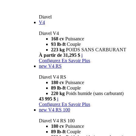
Diavel
V4
Diavel V4
168 cv
Puissance
93 lb-ft
Couple
223 kg
POIDS SANS CARBURANT
À partir de 31,295 $
i
Configurez
En Savoir Plus
new
V4 RS
Diavel V4 RS
180 cv
Puissance
89 lb-ft
Couple
220 kg
Poids humide (sans carburant)
43 995 $
i
Configurez
En Savoir Plus
new
V4 RS 100
Diavel V4 RS 100
180 cv
Puissance
89 lb-ft
Couple