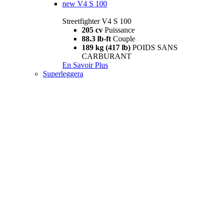
new
V4 S 100
Streetfighter V4 S 100
205 cv
Puissance
88.3 lb-ft
Couple
189 kg (417 lb)
POIDS SANS
CARBURANT
En Savoir Plus
Superleggera