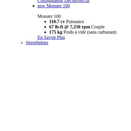
Configurateur
Découvrez-la
new
Monster 100
Monster 100
110.7 cv
Puissance
67 lb-ft @ 7,250 rpm
Couple
175 kg
Poids à vide (sans carburant)
En Savoir Plus
Streetfighter