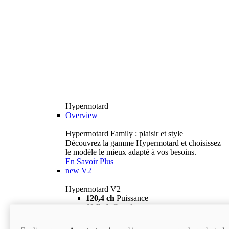
Hypermotard
Overview
Hypermotard Family : plaisir et style
Découvrez la gamme Hypermotard et choisissez
le modèle le mieux adapté à vos besoins.
En Savoir Plus
new
V2
Hypermotard V2
120,4 ch
Puissance
69 lb-ft
Couple
180 kg
Poids humide (sans carburant)
18 895 $
i