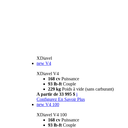
XDiavel
new
V4
XDiavel V4
168 cv
Puissance
93 lb-ft
Couple
229 kg
Poids à vide (sans carburant)
A partir de 33 995 $
i
Configurez
En Savoir Plus
new
V4 100
XDiavel V4 100
168 cv
Puissance
93 lb-ft
Couple