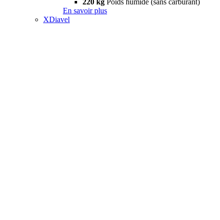
220 kg
Poids humide (sans carburant)
En savoir plus
XDiavel