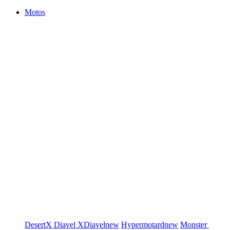
Motos
DesertX
Diavel
XDiavel
new
Hypermotard
new
Monster