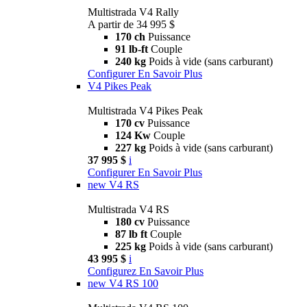
Multistrada V4 Rally
A partir de 34 995 $
170 ch
Puissance
91 lb-ft
Couple
240 kg
Poids à vide (sans carburant)
Configurer
En Savoir Plus
V4 Pikes Peak
Multistrada V4 Pikes Peak
170 cv
Puissance
124 Kw
Couple
227 kg
Poids à vide (sans carburant)
37 995 $
i
Configurer
En Savoir Plus
new
V4 RS
Multistrada V4 RS
180 cv
Puissance
87 lb ft
Couple
225 kg
Poids à vide (sans carburant)
43 995 $
i
Configurez
En Savoir Plus
new
V4 RS 100