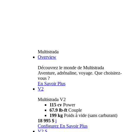
Multistrada
Overview
Découvrez le monde de Multistrada
Aventure, adrénaline, voyage. Que choisirez-
vous ?
En Savoir Plus
V2
Multistrada V2
115 cv
Power
67.9 lb-ft
Couple
199 kg
Poids à vide (sans carburant)
18 995 $
i
Configurez
En Savoir Plus
V2 S