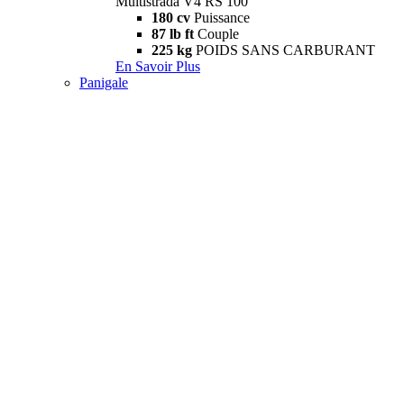
Multistrada V4 RS 100
180 cv
Puissance
87 lb ft
Couple
225 kg
POIDS SANS CARBURANT
En Savoir Plus
Panigale