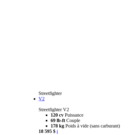
Streetfighter
V2
Streetfighter V2
120 cv
Puissance
69 lb-ft
Couple
178 kg
Poids à vide (sans carburant)
18 595 $
i