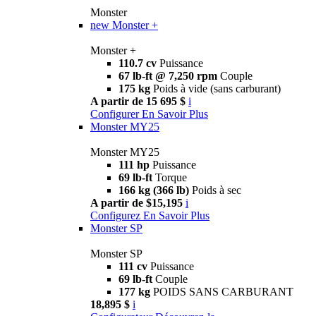
Monster
new
Monster +
Monster +
110.7 cv
Puissance
67 lb-ft @ 7,250 rpm
Couple
175 kg
Poids à vide (sans carburant)
A partir de 15 695 $
i
Configurer
En Savoir Plus
Monster MY25
Monster MY25
111 hp
Puissance
69 lb-ft
Torque
166 kg (366 lb)
Poids à sec
A partir de $15,195
i
Configurez
En Savoir Plus
Monster SP
Monster SP
111 cv
Puissance
69 lb-ft
Couple
177 kg
POIDS SANS CARBURANT
18,895 $
i