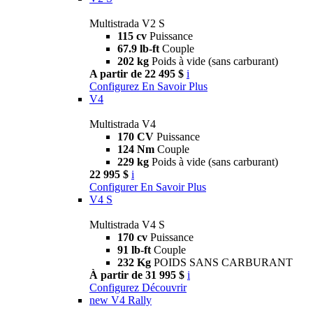
Multistrada V2 S
115 cv
Puissance
67.9 lb-ft
Couple
202 kg
Poids à vide (sans carburant)
A partir de 22 495 $
i
Configurez
En Savoir Plus
V4
Multistrada V4
170 CV
Puissance
124 Nm
Couple
229 kg
Poids à vide (sans carburant)
22 995 $
i
Configurer
En Savoir Plus
V4 S
Multistrada V4 S
170 cv
Puissance
91 lb-ft
Couple
232 Kg
POIDS SANS CARBURANT
À partir de 31 995 $
i
Configurez
Découvrir
new
V4 Rally