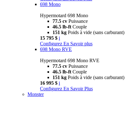
698 Mono
Hypermotard 698 Mono
77.5 cv
Puissance
46.5 lb-ft
Couple
151 kg
Poids à vide (sans carburant)
15 795 $
i
Configurez
En Savoir plus
698 Mono RVE
Hypermotard 698 Mono RVE
77.5 cv
Puissance
46.5 lb-ft
Couple
151 kg
Poids à vide (sans carburant)
16 995 $
i
Configurez
En Savoir Plus
Monster