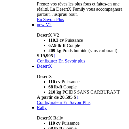
Prenez vos rêves les plus fous et faites-en une
réalité. La DesertX Family vous accompagnera
partout. Jusqu'au bout.
En Savoir Plus
new
V2
DesertX V2
110.3 cv
Puissance
67.9 lb-ft
Couple
209 kg
Poids humide (sans carburant)
$ 19,995
i
Configurez
En Savoir plus
DesertX
DesertX
110 cv
Puissance
68 lb-ft
Couple
210 kg
POIDS SANS CARBURANT
À partir de 20,595 $
i
Configurateur
En Savoir Plus
Rally
DesertX Rally
110 cv
Puissance
68 lb-ft
Couple