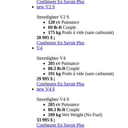
Configurer
En Savoir Plus
new
V2 S
Streetfighter V2 S
120 cv
Puissance
69 lb-ft
Couple
175 kg
Poids à vide (sans carburant)
20 995 $
i
Configurer
En Savoir Plus
V4
Streetfighter V4
205 cv
Puissance
88.3 lb-ft
Couple
191 kg
Poids à vide (sans carburant)
29 995 $
i
Configurer
En Savoir Plus
new
V4 S
Streetfighter V4 S
205 cv
Puissance
88.3 lb-ft
Couple
189 kg
Wet Weight (No Fuel)
33 995 $
i
Configurer
En Savoir Plus