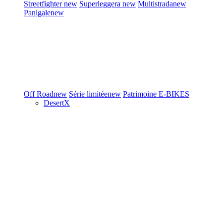
Streetfighter
new
Superleggera
new
Multistrada
new
Panigale
new
Off Road
new
Série limitée
new
Patrimoine
E-BIKES
DesertX