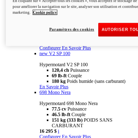
En cliquant sur « Accepter tous les cookies », vous acceptez le stockage de 
Configurer
En Savoir Plus
pour améliorer la navigation sur le site, analyser son utilisation et contribue
new
V2 SP
marketing.
Cookie policy
Hypermotard V2 SP
120,4 ch
Puissance
Paramètres des cookies
AUTORISER TO
69 lb-ft
Couple
180 kg
Poids humide (sans carburant)
22 995 $
i
Configurer
En Savoir Plus
new
V2 SP 100
Hypermotard V2 SP 100
120,4 ch
Puissance
69 lb-ft
Couple
180 kg
Poids humide (sans carburant)
En Savoir Plus
698 Mono Nera
Hypermotard 698 Mono Nera
77.5 cv
Puissance
46.5 lb-ft
Couple
151 kg (333 lb)
POIDS SANS
CARBURANT
16 295 $
i
Configurer
En Savoir Plus