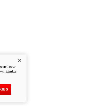
ppareil pour
ting.
Cookie
KIES