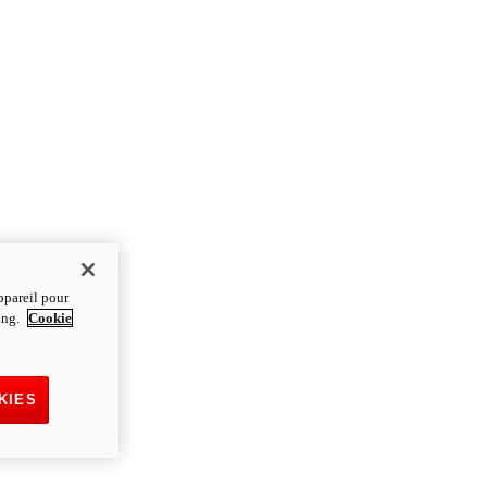
ppareil pour
ting.
Cookie
KIES