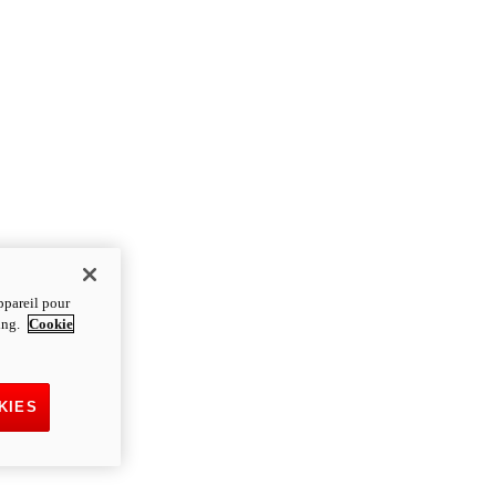
ppareil pour
ting.
Cookie
KIES