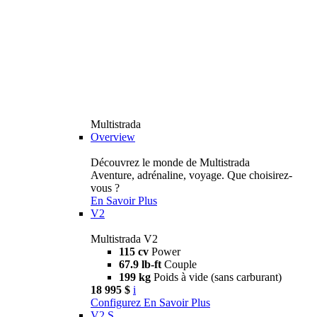
Multistrada
Overview
Découvrez le monde de Multistrada
Aventure, adrénaline, voyage. Que choisirez-
vous ?
En Savoir Plus
V2
Multistrada V2
115 cv
Power
67.9 lb-ft
Couple
199 kg
Poids à vide (sans carburant)
18 995 $
i
Configurez
En Savoir Plus
V2 S