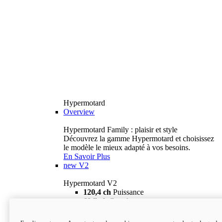
Hypermotard
Overview
Hypermotard Family : plaisir et style
Découvrez la gamme Hypermotard et choisissez
le modèle le mieux adapté à vos besoins.
En Savoir Plus
new
V2
Hypermotard V2
120,4 ch
Puissance
69 lb-ft
Couple
180 kg
Poids humide (sans carburant)
18 895 $
i