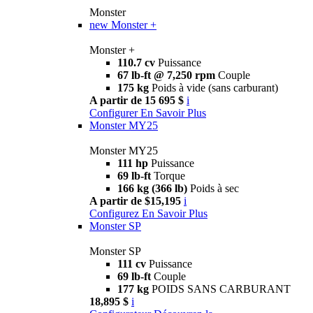
Monster
new
Monster +
Monster +
110.7 cv
Puissance
67 lb-ft @ 7,250 rpm
Couple
175 kg
Poids à vide (sans carburant)
A partir de 15 695 $
i
Configurer
En Savoir Plus
Monster MY25
Monster MY25
111 hp
Puissance
69 lb-ft
Torque
166 kg (366 lb)
Poids à sec
A partir de $15,195
i
Configurez
En Savoir Plus
Monster SP
Monster SP
111 cv
Puissance
69 lb-ft
Couple
177 kg
POIDS SANS CARBURANT
18,895 $
i