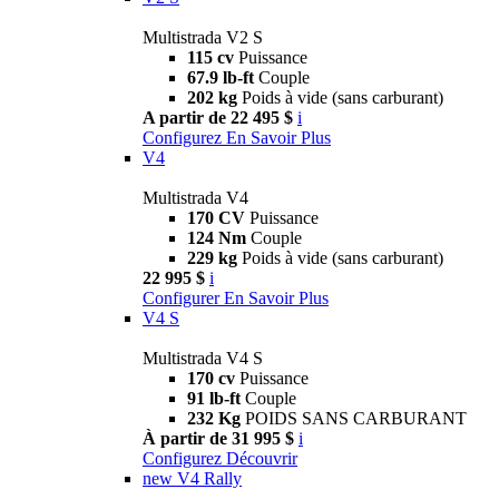
Multistrada V2 S
115 cv
Puissance
67.9 lb-ft
Couple
202 kg
Poids à vide (sans carburant)
A partir de 22 495 $
i
Configurez
En Savoir Plus
V4
Multistrada V4
170 CV
Puissance
124 Nm
Couple
229 kg
Poids à vide (sans carburant)
22 995 $
i
Configurer
En Savoir Plus
V4 S
Multistrada V4 S
170 cv
Puissance
91 lb-ft
Couple
232 Kg
POIDS SANS CARBURANT
À partir de 31 995 $
i
Configurez
Découvrir
new
V4 Rally