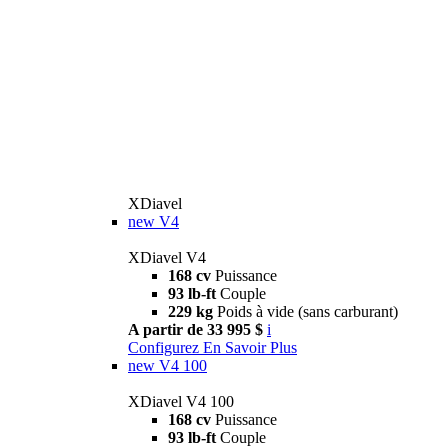
XDiavel
new
V4
XDiavel V4
168 cv
Puissance
93 lb-ft
Couple
229 kg
Poids à vide (sans carburant)
A partir de 33 995 $
i
Configurez
En Savoir Plus
new
V4 100
XDiavel V4 100
168 cv
Puissance
93 lb-ft
Couple