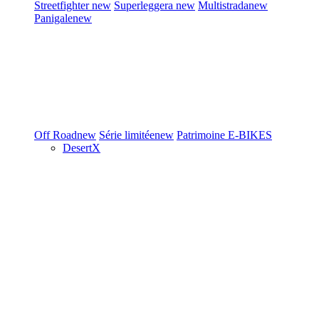
Streetfighter
new
Superleggera
new
Multistrada
new
Panigale
new
Off Road
new
Série limitée
new
Patrimoine
E-BIKES
DesertX