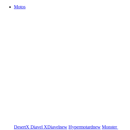
Motos
DesertX
Diavel
XDiavel
new
Hypermotard
new
Monster