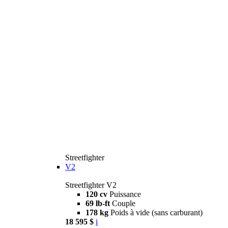
Streetfighter
V2
Streetfighter V2
120 cv
Puissance
69 lb-ft
Couple
178 kg
Poids à vide (sans carburant)
18 595 $
i