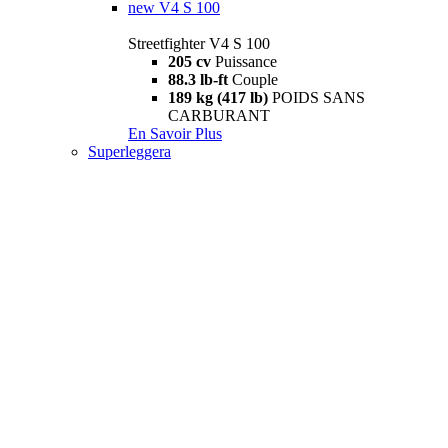
new
V4 S 100
Streetfighter V4 S 100
205 cv
Puissance
88.3 lb-ft
Couple
189 kg (417 lb)
POIDS SANS
CARBURANT
En Savoir Plus
Superleggera