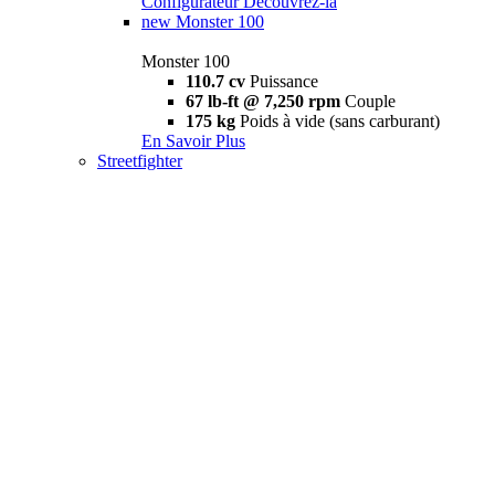
Configurateur
Découvrez-la
new
Monster 100
Monster 100
110.7 cv
Puissance
67 lb-ft @ 7,250 rpm
Couple
175 kg
Poids à vide (sans carburant)
En Savoir Plus
Streetfighter