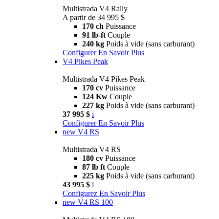
Multistrada V4 Rally
A partir de 34 995 $
170 ch
Puissance
91 lb-ft
Couple
240 kg
Poids à vide (sans carburant)
Configurer
En Savoir Plus
V4 Pikes Peak
Multistrada V4 Pikes Peak
170 cv
Puissance
124 Kw
Couple
227 kg
Poids à vide (sans carburant)
37 995 $
i
Configurer
En Savoir Plus
new
V4 RS
Multistrada V4 RS
180 cv
Puissance
87 lb ft
Couple
225 kg
Poids à vide (sans carburant)
43 995 $
i
Configurez
En Savoir Plus
new
V4 RS 100