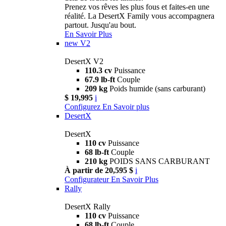
Prenez vos rêves les plus fous et faites-en une
réalité. La DesertX Family vous accompagnera
partout. Jusqu'au bout.
En Savoir Plus
new
V2
DesertX V2
110.3 cv
Puissance
67.9 lb-ft
Couple
209 kg
Poids humide (sans carburant)
$ 19,995
i
Configurez
En Savoir plus
DesertX
DesertX
110 cv
Puissance
68 lb-ft
Couple
210 kg
POIDS SANS CARBURANT
À partir de 20,595 $
i
Configurateur
En Savoir Plus
Rally
DesertX Rally
110 cv
Puissance
68 lb-ft
Couple