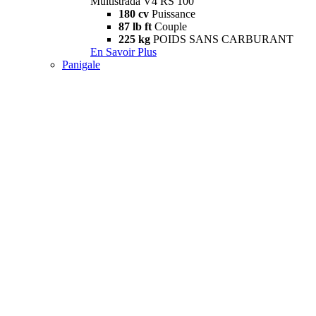
Multistrada V4 RS 100
180 cv
Puissance
87 lb ft
Couple
225 kg
POIDS SANS CARBURANT
En Savoir Plus
Panigale