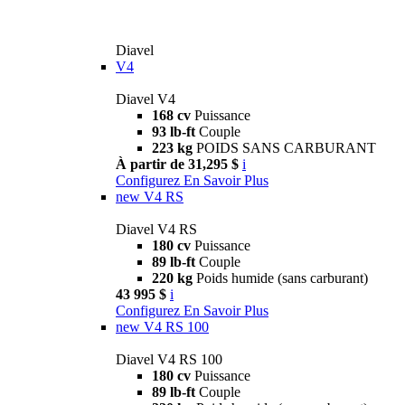
Diavel
V4
Diavel V4
168 cv
Puissance
93 lb-ft
Couple
223 kg
POIDS SANS CARBURANT
À partir de 31,295 $
i
Configurez
En Savoir Plus
new
V4 RS
Diavel V4 RS
180 cv
Puissance
89 lb-ft
Couple
220 kg
Poids humide (sans carburant)
43 995 $
i
Configurez
En Savoir Plus
new
V4 RS 100
Diavel V4 RS 100
180 cv
Puissance
89 lb-ft
Couple