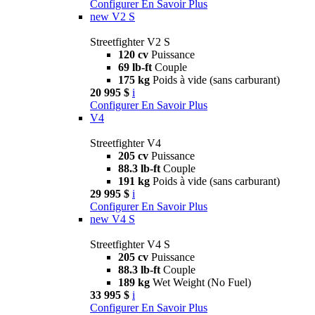
Configurer
En Savoir Plus
new
V2 S
Streetfighter V2 S
120 cv
Puissance
69 lb-ft
Couple
175 kg
Poids à vide (sans carburant)
20 995 $
i
Configurer
En Savoir Plus
V4
Streetfighter V4
205 cv
Puissance
88.3 lb-ft
Couple
191 kg
Poids à vide (sans carburant)
29 995 $
i
Configurer
En Savoir Plus
new
V4 S
Streetfighter V4 S
205 cv
Puissance
88.3 lb-ft
Couple
189 kg
Wet Weight (No Fuel)
33 995 $
i
Configurer
En Savoir Plus