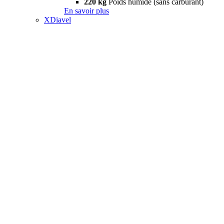
220 kg
Poids humide (sans carburant)
En savoir plus
XDiavel