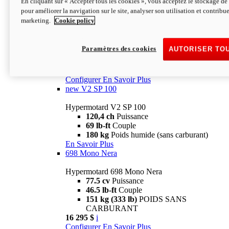
En cliquant sur « Accepter tous les cookies », vous acceptez le stockage de 
Configurer
En Savoir Plus
pour améliorer la navigation sur le site, analyser son utilisation et contribue
new
V2 SP
marketing.
Cookie policy
Hypermotard V2 SP
120,4 ch
Puissance
Paramètres des cookies
AUTORISER TO
69 lb-ft
Couple
180 kg
Poids humide (sans carburant)
22 995 $
i
Configurer
En Savoir Plus
new
V2 SP 100
Hypermotard V2 SP 100
120,4 ch
Puissance
69 lb-ft
Couple
180 kg
Poids humide (sans carburant)
En Savoir Plus
698 Mono Nera
Hypermotard 698 Mono Nera
77.5 cv
Puissance
46.5 lb-ft
Couple
151 kg (333 lb)
POIDS SANS
CARBURANT
16 295 $
i
Configurer
En Savoir Plus