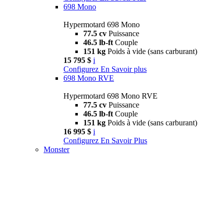
698 Mono
Hypermotard 698 Mono
77.5 cv
Puissance
46.5 lb-ft
Couple
151 kg
Poids à vide (sans carburant)
15 795 $
i
Configurez
En Savoir plus
698 Mono RVE
Hypermotard 698 Mono RVE
77.5 cv
Puissance
46.5 lb-ft
Couple
151 kg
Poids à vide (sans carburant)
16 995 $
i
Configurez
En Savoir Plus
Monster