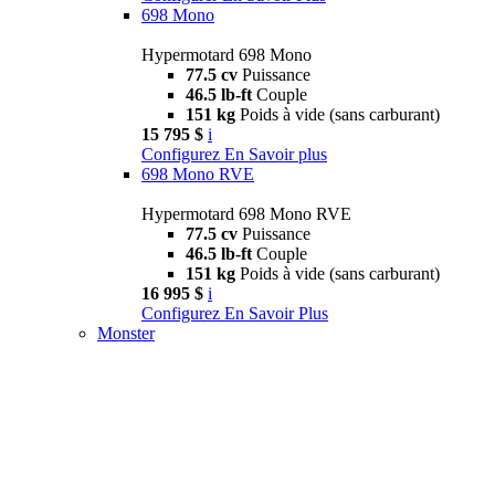
698 Mono
Hypermotard 698 Mono
77.5 cv
Puissance
46.5 lb-ft
Couple
151 kg
Poids à vide (sans carburant)
15 795 $
i
Configurez
En Savoir plus
698 Mono RVE
Hypermotard 698 Mono RVE
77.5 cv
Puissance
46.5 lb-ft
Couple
151 kg
Poids à vide (sans carburant)
16 995 $
i
Configurez
En Savoir Plus
Monster