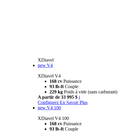
XDiavel
new
V4
XDiavel V4
168 cv
Puissance
93 lb-ft
Couple
229 kg
Poids à vide (sans carburant)
A partir de 33 995 $
i
Configurez
En Savoir Plus
new
V4 100
XDiavel V4 100
168 cv
Puissance
93 lb-ft
Couple