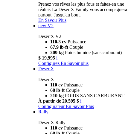
Prenez vos rêves les plus fous et faites-en une
réalité. La DesertX Family vous accompagnera
partout. Jusqu'au bout.
En Savoir Plus
new
V2
DesertX V2
110.3 cv
Puissance
67.9 lb-ft
Couple
209 kg
Poids humide (sans carburant)
$ 19,995
i
Configurez
En Savoir plus
DesertX
DesertX
110 cv
Puissance
68 lb-ft
Couple
210 kg
POIDS SANS CARBURANT
À partir de 20,595 $
i
Configurateur
En Savoir Plus
Rally
DesertX Rally
110 cv
Puissance
68 lb-ft
Couple