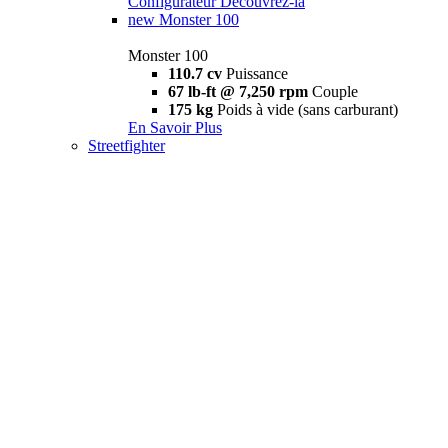
Configurateur
Découvrez-la
new
Monster 100
Monster 100
110.7 cv
Puissance
67 lb-ft @ 7,250 rpm
Couple
175 kg
Poids à vide (sans carburant)
En Savoir Plus
Streetfighter