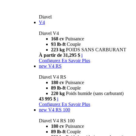
Diavel
V4
Diavel V4
168 cv
Puissance
93 lb-ft
Couple
223 kg
POIDS SANS CARBURANT
À partir de 31,295 $
i
Configurez
En Savoir Plus
new
V4 RS
Diavel V4 RS
180 cv
Puissance
89 lb-ft
Couple
220 kg
Poids humide (sans carburant)
43 995 $
i
Configurez
En Savoir Plus
new
V4 RS 100
Diavel V4 RS 100
180 cv
Puissance
89 lb-ft
Couple