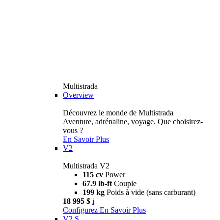
Multistrada
Overview
Découvrez le monde de Multistrada
Aventure, adrénaline, voyage. Que choisirez-
vous ?
En Savoir Plus
V2
Multistrada V2
115 cv
Power
67.9 lb-ft
Couple
199 kg
Poids à vide (sans carburant)
18 995 $
i
Configurez
En Savoir Plus
V2 S