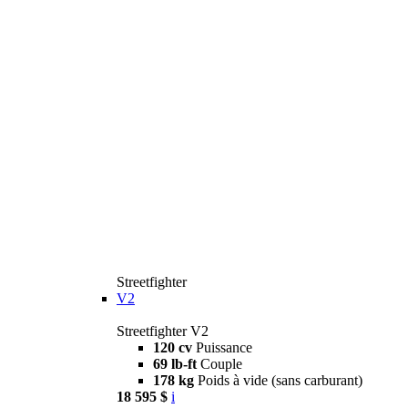
Streetfighter
V2
Streetfighter V2
120 cv
Puissance
69 lb-ft
Couple
178 kg
Poids à vide (sans carburant)
18 595 $
i