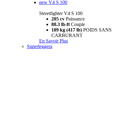
new
V4 S 100
Streetfighter V4 S 100
205 cv
Puissance
88.3 lb-ft
Couple
189 kg (417 lb)
POIDS SANS
CARBURANT
En Savoir Plus
Superleggera