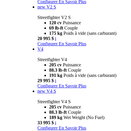
Configurer
En Savoir Plus
new
V2 S
Streetfighter V2 S
120 cv
Puissance
69 lb-ft
Couple
175 kg
Poids à vide (sans carburant)
20 995 $
i
Configurer
En Savoir Plus
V4
Streetfighter V4
205 cv
Puissance
88.3 lb-ft
Couple
191 kg
Poids à vide (sans carburant)
29 995 $
i
Configurer
En Savoir Plus
new
V4 S
Streetfighter V4 S
205 cv
Puissance
88.3 lb-ft
Couple
189 kg
Wet Weight (No Fuel)
33 995 $
i
Configurer
En Savoir Plus