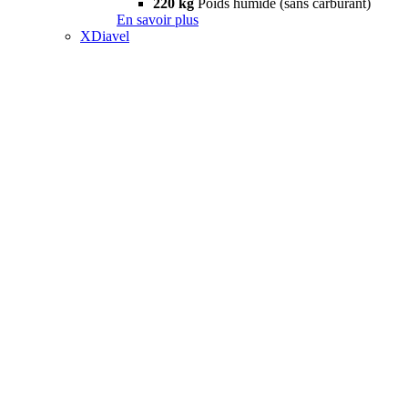
220 kg
Poids humide (sans carburant)
En savoir plus
XDiavel