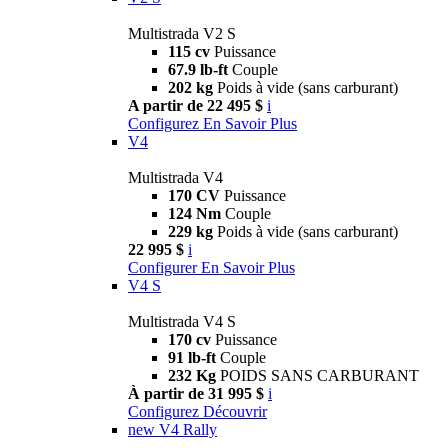
Multistrada V2 S
115 cv
Puissance
67.9 lb-ft
Couple
202 kg
Poids à vide (sans carburant)
A partir de 22 495 $
i
Configurez
En Savoir Plus
V4
Multistrada V4
170 CV
Puissance
124 Nm
Couple
229 kg
Poids à vide (sans carburant)
22 995 $
i
Configurer
En Savoir Plus
V4 S
Multistrada V4 S
170 cv
Puissance
91 lb-ft
Couple
232 Kg
POIDS SANS CARBURANT
À partir de 31 995 $
i
Configurez
Découvrir
new
V4 Rally