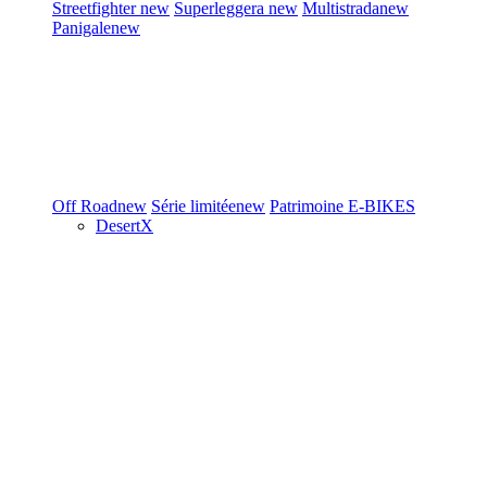
Streetfighter
new
Superleggera
new
Multistrada
new
Panigale
new
Off Road
new
Série limitée
new
Patrimoine
E-BIKES
DesertX