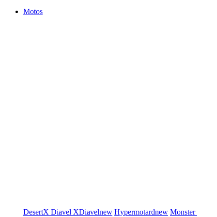
Motos
DesertX
Diavel
XDiavel
new
Hypermotard
new
Monster