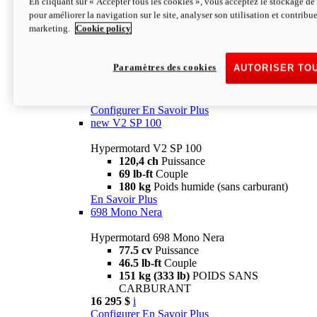
En cliquant sur « Accepter tous les cookies », vous acceptez le stockage de 
Configurer
En Savoir Plus
pour améliorer la navigation sur le site, analyser son utilisation et contribue
new
V2 SP
marketing.
Cookie policy
Hypermotard V2 SP
120,4 ch
Puissance
Paramètres des cookies
AUTORISER TO
69 lb-ft
Couple
180 kg
Poids humide (sans carburant)
22 995 $
i
Configurer
En Savoir Plus
new
V2 SP 100
Hypermotard V2 SP 100
120,4 ch
Puissance
69 lb-ft
Couple
180 kg
Poids humide (sans carburant)
En Savoir Plus
698 Mono Nera
Hypermotard 698 Mono Nera
77.5 cv
Puissance
46.5 lb-ft
Couple
151 kg (333 lb)
POIDS SANS
CARBURANT
16 295 $
i
Configurer
En Savoir Plus