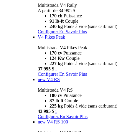
Multistrada V4 Rally
A partir de 34 995 $
170 ch
Puissance
91 lb-ft
Couple
240 kg
Poids à vide (sans carburant)
Configurer
En Savoir Plus
V4 Pikes Peak
Multistrada V4 Pikes Peak
170 cv
Puissance
124 Kw
Couple
227 kg
Poids à vide (sans carburant)
37 995 $
i
Configurer
En Savoir Plus
new
V4 RS
Multistrada V4 RS
180 cv
Puissance
87 lb ft
Couple
225 kg
Poids à vide (sans carburant)
43 995 $
i
Configurez
En Savoir Plus
new
V4 RS 100