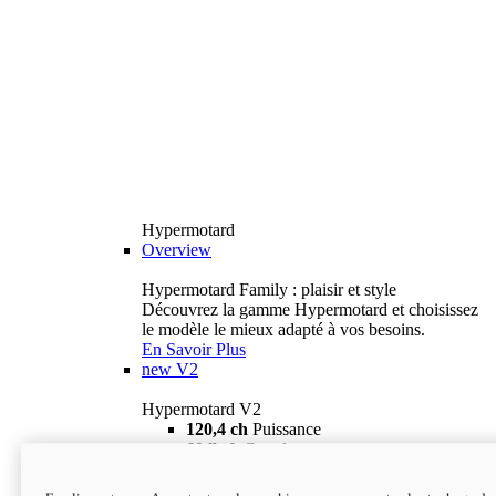
Hypermotard
Overview
Hypermotard Family : plaisir et style
Découvrez la gamme Hypermotard et choisissez
le modèle le mieux adapté à vos besoins.
En Savoir Plus
new
V2
Hypermotard V2
120,4 ch
Puissance
69 lb-ft
Couple
180 kg
Poids humide (sans carburant)
18 895 $
i