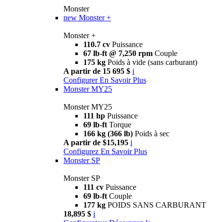
Monster
new
Monster +
Monster +
110.7 cv
Puissance
67 lb-ft @ 7,250 rpm
Couple
175 kg
Poids à vide (sans carburant)
A partir de 15 695 $
i
Configurer
En Savoir Plus
Monster MY25
Monster MY25
111 hp
Puissance
69 lb-ft
Torque
166 kg (366 lb)
Poids à sec
A partir de $15,195
i
Configurez
En Savoir Plus
Monster SP
Monster SP
111 cv
Puissance
69 lb-ft
Couple
177 kg
POIDS SANS CARBURANT
18,895 $
i