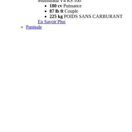
Multistrada V4 RS 100
180 cv
Puissance
87 lb ft
Couple
225 kg
POIDS SANS CARBURANT
En Savoir Plus
Panigale