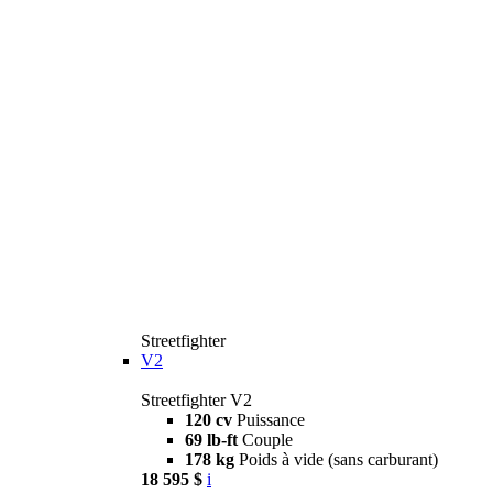
Streetfighter
V2
Streetfighter V2
120 cv
Puissance
69 lb-ft
Couple
178 kg
Poids à vide (sans carburant)
18 595 $
i