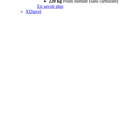
220 kg
Poids humide (sans carburant)
En savoir plus
XDiavel