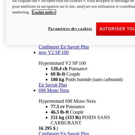
En cliquant sur « Accepter tous les cookies », vous acceptez le stockage de 
Configurer
En Savoir Plus
pour améliorer la navigation sur le site, analyser son utilisation et contribue
new
V2 SP
marketing.
Cookie policy
Hypermotard V2 SP
120,4 ch
Puissance
Paramètres des cookies
AUTORISER TO
69 lb-ft
Couple
180 kg
Poids humide (sans carburant)
22 995 $
i
Configurer
En Savoir Plus
new
V2 SP 100
Hypermotard V2 SP 100
120,4 ch
Puissance
69 lb-ft
Couple
180 kg
Poids humide (sans carburant)
En Savoir Plus
698 Mono Nera
Hypermotard 698 Mono Nera
77.5 cv
Puissance
46.5 lb-ft
Couple
151 kg (333 lb)
POIDS SANS
CARBURANT
16 295 $
i
Configurer
En Savoir Plus