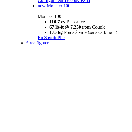
Configurateur
Découvrez-la
new
Monster 100
Monster 100
110.7 cv
Puissance
67 lb-ft @ 7,250 rpm
Couple
175 kg
Poids à vide (sans carburant)
En Savoir Plus
Streetfighter