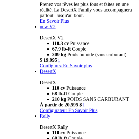
Prenez vos rêves les plus fous et faites-en une
réalité. La DesertX Family vous accompagnera
partout. Jusqu'au bout.
En Savoir Plus
new
V2
DesertX V2
110.3 cv
Puissance
67.9 lb-ft
Couple
209 kg
Poids humide (sans carburant)
$ 19,995
i
Configurez
En Savoir plus
DesertX
DesertX
110 cv
Puissance
68 lb-ft
Couple
210 kg
POIDS SANS CARBURANT
À partir de 20,595 $
i
Configurateur
En Savoir Plus
Rally
DesertX Rally
110 cv
Puissance
68 lb-ft
Couple