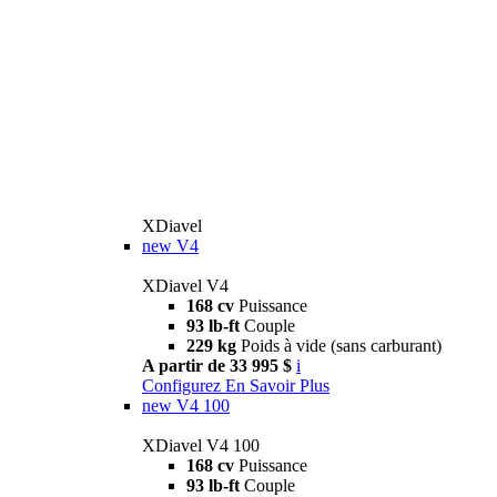
XDiavel
new
V4
XDiavel V4
168 cv
Puissance
93 lb-ft
Couple
229 kg
Poids à vide (sans carburant)
A partir de 33 995 $
i
Configurez
En Savoir Plus
new
V4 100
XDiavel V4 100
168 cv
Puissance
93 lb-ft
Couple