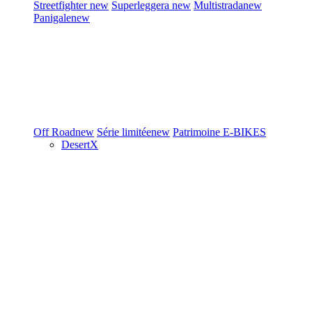
Streetfighter
new
Superleggera
new
Multistrada
new
Panigale
new
Off Road
new
Série limitée
new
Patrimoine
E-BIKES
DesertX