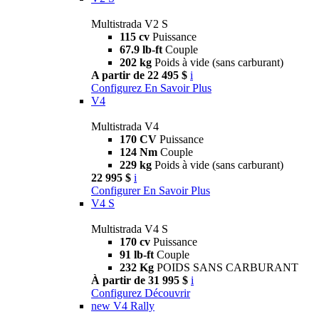
Multistrada V2 S
115 cv
Puissance
67.9 lb-ft
Couple
202 kg
Poids à vide (sans carburant)
A partir de 22 495 $
i
Configurez
En Savoir Plus
V4
Multistrada V4
170 CV
Puissance
124 Nm
Couple
229 kg
Poids à vide (sans carburant)
22 995 $
i
Configurer
En Savoir Plus
V4 S
Multistrada V4 S
170 cv
Puissance
91 lb-ft
Couple
232 Kg
POIDS SANS CARBURANT
À partir de 31 995 $
i
Configurez
Découvrir
new
V4 Rally