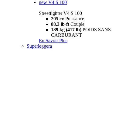
new
V4 S 100
Streetfighter V4 S 100
205 cv
Puissance
88.3 lb-ft
Couple
189 kg (417 lb)
POIDS SANS
CARBURANT
En Savoir Plus
Superleggera