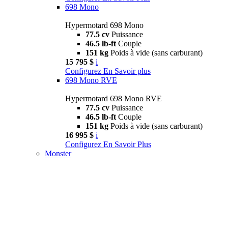
698 Mono
Hypermotard 698 Mono
77.5 cv
Puissance
46.5 lb-ft
Couple
151 kg
Poids à vide (sans carburant)
15 795 $
i
Configurez
En Savoir plus
698 Mono RVE
Hypermotard 698 Mono RVE
77.5 cv
Puissance
46.5 lb-ft
Couple
151 kg
Poids à vide (sans carburant)
16 995 $
i
Configurez
En Savoir Plus
Monster