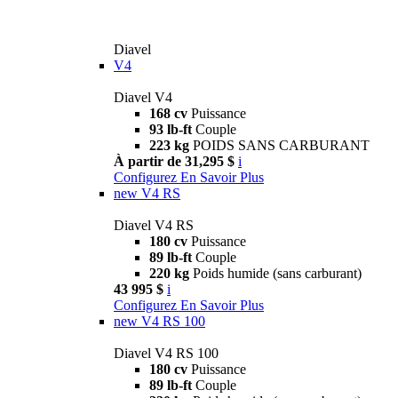
Diavel
V4
Diavel V4
168 cv
Puissance
93 lb-ft
Couple
223 kg
POIDS SANS CARBURANT
À partir de 31,295 $
i
Configurez
En Savoir Plus
new
V4 RS
Diavel V4 RS
180 cv
Puissance
89 lb-ft
Couple
220 kg
Poids humide (sans carburant)
43 995 $
i
Configurez
En Savoir Plus
new
V4 RS 100
Diavel V4 RS 100
180 cv
Puissance
89 lb-ft
Couple