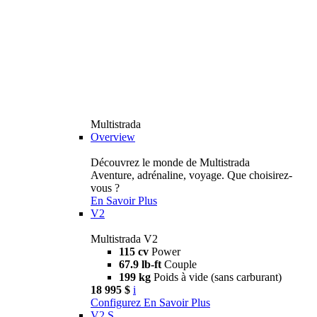
Multistrada
Overview
Découvrez le monde de Multistrada
Aventure, adrénaline, voyage. Que choisirez-
vous ?
En Savoir Plus
V2
Multistrada V2
115 cv
Power
67.9 lb-ft
Couple
199 kg
Poids à vide (sans carburant)
18 995 $
i
Configurez
En Savoir Plus
V2 S