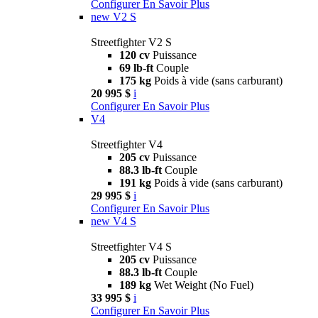
Configurer
En Savoir Plus
new
V2 S
Streetfighter V2 S
120 cv
Puissance
69 lb-ft
Couple
175 kg
Poids à vide (sans carburant)
20 995 $
i
Configurer
En Savoir Plus
V4
Streetfighter V4
205 cv
Puissance
88.3 lb-ft
Couple
191 kg
Poids à vide (sans carburant)
29 995 $
i
Configurer
En Savoir Plus
new
V4 S
Streetfighter V4 S
205 cv
Puissance
88.3 lb-ft
Couple
189 kg
Wet Weight (No Fuel)
33 995 $
i
Configurer
En Savoir Plus