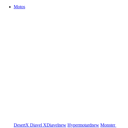
Motos
DesertX
Diavel
XDiavel
new
Hypermotard
new
Monster