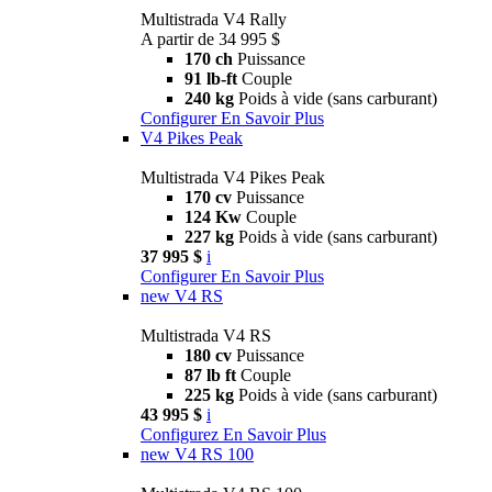
Multistrada V4 Rally
A partir de 34 995 $
170 ch
Puissance
91 lb-ft
Couple
240 kg
Poids à vide (sans carburant)
Configurer
En Savoir Plus
V4 Pikes Peak
Multistrada V4 Pikes Peak
170 cv
Puissance
124 Kw
Couple
227 kg
Poids à vide (sans carburant)
37 995 $
i
Configurer
En Savoir Plus
new
V4 RS
Multistrada V4 RS
180 cv
Puissance
87 lb ft
Couple
225 kg
Poids à vide (sans carburant)
43 995 $
i
Configurez
En Savoir Plus
new
V4 RS 100