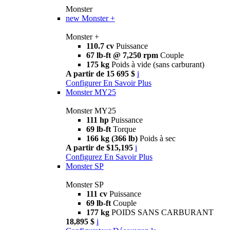
Monster
new
Monster +
Monster +
110.7 cv
Puissance
67 lb-ft @ 7,250 rpm
Couple
175 kg
Poids à vide (sans carburant)
A partir de 15 695 $
i
Configurer
En Savoir Plus
Monster MY25
Monster MY25
111 hp
Puissance
69 lb-ft
Torque
166 kg (366 lb)
Poids à sec
A partir de $15,195
i
Configurez
En Savoir Plus
Monster SP
Monster SP
111 cv
Puissance
69 lb-ft
Couple
177 kg
POIDS SANS CARBURANT
18,895 $
i