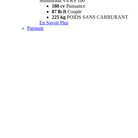
Multistrada V4 RS 100
180 cv
Puissance
87 lb ft
Couple
225 kg
POIDS SANS CARBURANT
En Savoir Plus
Panigale