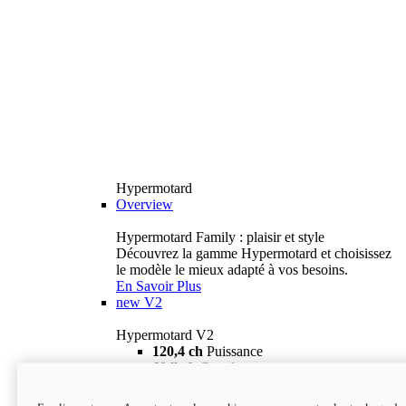
Hypermotard
Overview
Hypermotard Family : plaisir et style
Découvrez la gamme Hypermotard et choisissez
le modèle le mieux adapté à vos besoins.
En Savoir Plus
new
V2
Hypermotard V2
120,4 ch
Puissance
69 lb-ft
Couple
180 kg
Poids humide (sans carburant)
18 895 $
i