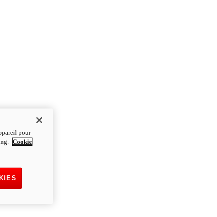
ppareil pour
ting.
Cookie
KIES