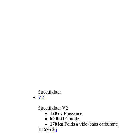
Streetfighter
V2
Streetfighter V2
120 cv
Puissance
69 lb-ft
Couple
178 kg
Poids à vide (sans carburant)
18 595 $
i