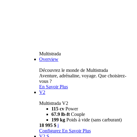
Multistrada
Overview
Découvrez le monde de Multistrada
Aventure, adrénaline, voyage. Que choisirez-
vous ?
En Savoir Plus
V2
Multistrada V2
115 cv
Power
67.9 lb-ft
Couple
199 kg
Poids à vide (sans carburant)
18 995 $
i
Configurez
En Savoir Plus
V2 S