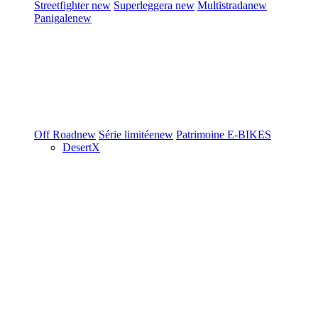
Streetfighter
new
Superleggera
new
Multistrada
new
Panigale
new
Off Road
new
Série limitée
new
Patrimoine
E-BIKES
DesertX