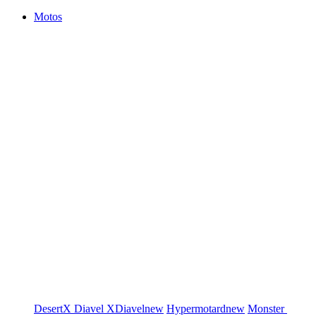
Motos
DesertX
Diavel
XDiavel
new
Hypermotard
new
Monster