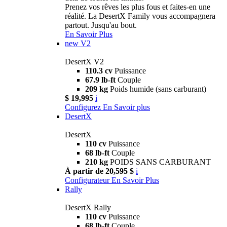
Prenez vos rêves les plus fous et faites-en une
réalité. La DesertX Family vous accompagnera
partout. Jusqu'au bout.
En Savoir Plus
new
V2
DesertX V2
110.3 cv
Puissance
67.9 lb-ft
Couple
209 kg
Poids humide (sans carburant)
$ 19,995
i
Configurez
En Savoir plus
DesertX
DesertX
110 cv
Puissance
68 lb-ft
Couple
210 kg
POIDS SANS CARBURANT
À partir de 20,595 $
i
Configurateur
En Savoir Plus
Rally
DesertX Rally
110 cv
Puissance
68 lb-ft
Couple