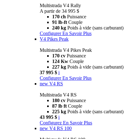
Multistrada V4 Rally
A partir de 34 995 $
170 ch
Puissance
91 lb-ft
Couple
240 kg
Poids à vide (sans carburant)
Configurer
En Savoir Plus
V4 Pikes Peak
Multistrada V4 Pikes Peak
170 cv
Puissance
124 Kw
Couple
227 kg
Poids à vide (sans carburant)
37 995 $
i
Configurer
En Savoir Plus
new
V4 RS
Multistrada V4 RS
180 cv
Puissance
87 lb ft
Couple
225 kg
Poids à vide (sans carburant)
43 995 $
i
Configurez
En Savoir Plus
new
V4 RS 100