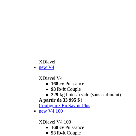
XDiavel
new
V4
XDiavel V4
168 cv
Puissance
93 lb-ft
Couple
229 kg
Poids à vide (sans carburant)
A partir de 33 995 $
i
Configurez
En Savoir Plus
new
V4 100
XDiavel V4 100
168 cv
Puissance
93 lb-ft
Couple