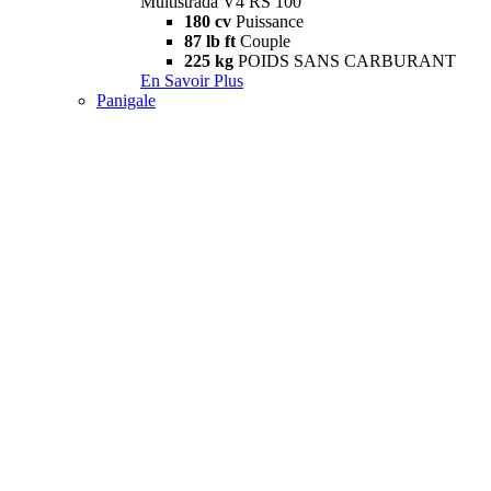
Multistrada V4 RS 100
180 cv
Puissance
87 lb ft
Couple
225 kg
POIDS SANS CARBURANT
En Savoir Plus
Panigale