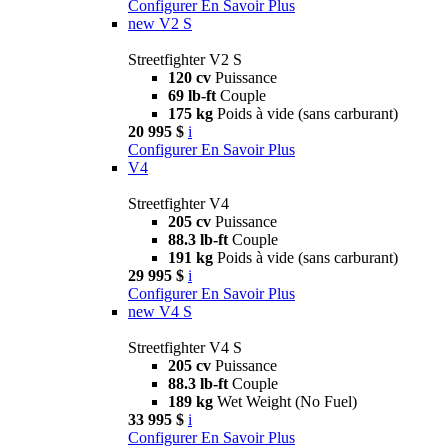
Configurer
En Savoir Plus
new
V2 S
Streetfighter V2 S
120 cv
Puissance
69 lb-ft
Couple
175 kg
Poids à vide (sans carburant)
20 995 $
i
Configurer
En Savoir Plus
V4
Streetfighter V4
205 cv
Puissance
88.3 lb-ft
Couple
191 kg
Poids à vide (sans carburant)
29 995 $
i
Configurer
En Savoir Plus
new
V4 S
Streetfighter V4 S
205 cv
Puissance
88.3 lb-ft
Couple
189 kg
Wet Weight (No Fuel)
33 995 $
i
Configurer
En Savoir Plus