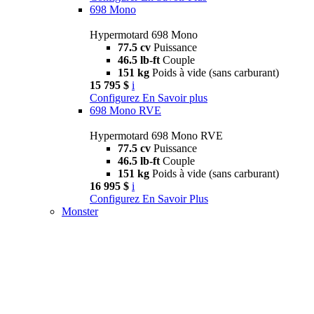
698 Mono
Hypermotard 698 Mono
77.5 cv
Puissance
46.5 lb-ft
Couple
151 kg
Poids à vide (sans carburant)
15 795 $
i
Configurez
En Savoir plus
698 Mono RVE
Hypermotard 698 Mono RVE
77.5 cv
Puissance
46.5 lb-ft
Couple
151 kg
Poids à vide (sans carburant)
16 995 $
i
Configurez
En Savoir Plus
Monster