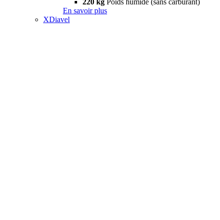
220 kg
Poids humide (sans carburant)
En savoir plus
XDiavel