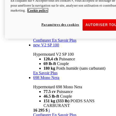
En cliquant sur « Accepter tous les cookies », vous acceptez le stockage de 
Configurer
En Savoir Plus
pour améliorer la navigation sur le site, analyser son utilisation et contribue
new
V2 SP
marketing.
Cookie policy
Hypermotard V2 SP
120,4 ch
Puissance
Paramètres des cookies
AUTORISER TO
69 lb-ft
Couple
180 kg
Poids humide (sans carburant)
22 995 $
i
Configurer
En Savoir Plus
new
V2 SP 100
Hypermotard V2 SP 100
120,4 ch
Puissance
69 lb-ft
Couple
180 kg
Poids humide (sans carburant)
En Savoir Plus
698 Mono Nera
Hypermotard 698 Mono Nera
77.5 cv
Puissance
46.5 lb-ft
Couple
151 kg (333 lb)
POIDS SANS
CARBURANT
16 295 $
i
Configurer
En Savoir Plus