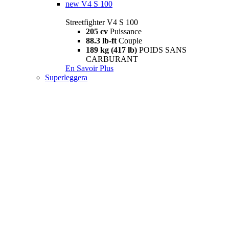
new
V4 S 100
Streetfighter V4 S 100
205 cv
Puissance
88.3 lb-ft
Couple
189 kg (417 lb)
POIDS SANS
CARBURANT
En Savoir Plus
Superleggera