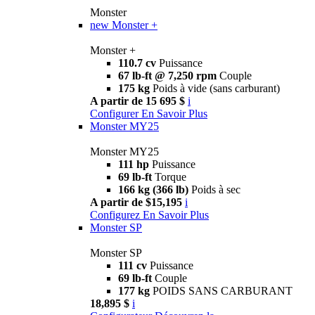
Monster
new
Monster +
Monster +
110.7 cv
Puissance
67 lb-ft @ 7,250 rpm
Couple
175 kg
Poids à vide (sans carburant)
A partir de 15 695 $
i
Configurer
En Savoir Plus
Monster MY25
Monster MY25
111 hp
Puissance
69 lb-ft
Torque
166 kg (366 lb)
Poids à sec
A partir de $15,195
i
Configurez
En Savoir Plus
Monster SP
Monster SP
111 cv
Puissance
69 lb-ft
Couple
177 kg
POIDS SANS CARBURANT
18,895 $
i