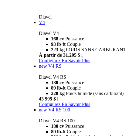
Diavel
V4
Diavel V4
168 cv
Puissance
93 lb-ft
Couple
223 kg
POIDS SANS CARBURANT
À partir de 31,295 $
i
Configurez
En Savoir Plus
new
V4 RS
Diavel V4 RS
180 cv
Puissance
89 lb-ft
Couple
220 kg
Poids humide (sans carburant)
43 995 $
i
Configurez
En Savoir Plus
new
V4 RS 100
Diavel V4 RS 100
180 cv
Puissance
89 lb-ft
Couple