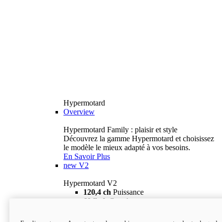
Hypermotard
Overview
Hypermotard Family : plaisir et style
Découvrez la gamme Hypermotard et choisissez
le modèle le mieux adapté à vos besoins.
En Savoir Plus
new
V2
Hypermotard V2
120,4 ch
Puissance
69 lb-ft
Couple
180 kg
Poids humide (sans carburant)
18 895 $
i