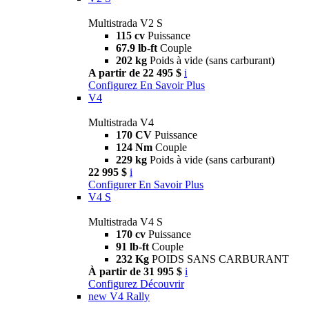
Multistrada V2 S
115 cv
Puissance
67.9 lb-ft
Couple
202 kg
Poids à vide (sans carburant)
A partir de 22 495 $
i
Configurez
En Savoir Plus
V4
Multistrada V4
170 CV
Puissance
124 Nm
Couple
229 kg
Poids à vide (sans carburant)
22 995 $
i
Configurer
En Savoir Plus
V4 S
Multistrada V4 S
170 cv
Puissance
91 lb-ft
Couple
232 Kg
POIDS SANS CARBURANT
À partir de 31 995 $
i
Configurez
Découvrir
new
V4 Rally