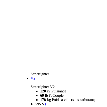
Streetfighter
V2
Streetfighter V2
120 cv
Puissance
69 lb-ft
Couple
178 kg
Poids à vide (sans carburant)
18 595 $
i