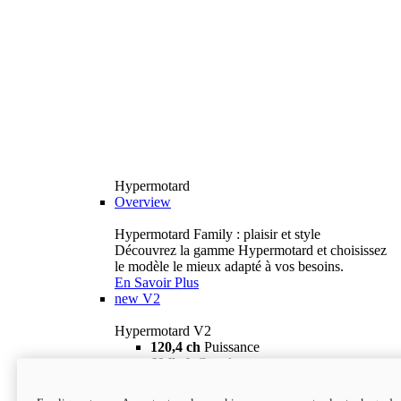
Hypermotard
Overview
Hypermotard Family : plaisir et style
Découvrez la gamme Hypermotard et choisissez
le modèle le mieux adapté à vos besoins.
En Savoir Plus
new
V2
Hypermotard V2
120,4 ch
Puissance
69 lb-ft
Couple
180 kg
Poids humide (sans carburant)
18 895 $
i