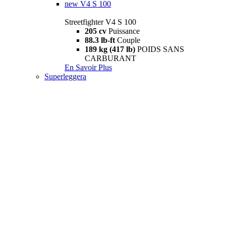
new
V4 S 100
Streetfighter V4 S 100
205 cv
Puissance
88.3 lb-ft
Couple
189 kg (417 lb)
POIDS SANS
CARBURANT
En Savoir Plus
Superleggera