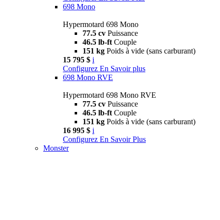
698 Mono
Hypermotard 698 Mono
77.5 cv
Puissance
46.5 lb-ft
Couple
151 kg
Poids à vide (sans carburant)
15 795 $
i
Configurez
En Savoir plus
698 Mono RVE
Hypermotard 698 Mono RVE
77.5 cv
Puissance
46.5 lb-ft
Couple
151 kg
Poids à vide (sans carburant)
16 995 $
i
Configurez
En Savoir Plus
Monster