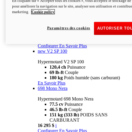
En cliquant sur « Accepter tous les cookies », vous acceptez le stockage de 
Configurer
En Savoir Plus
pour améliorer la navigation sur le site, analyser son utilisation et contribue
new
V2 SP
marketing.
Cookie policy
Hypermotard V2 SP
120,4 ch
Puissance
Paramètres des cookies
AUTORISER TO
69 lb-ft
Couple
180 kg
Poids humide (sans carburant)
22 995 $
i
Configurer
En Savoir Plus
new
V2 SP 100
Hypermotard V2 SP 100
120,4 ch
Puissance
69 lb-ft
Couple
180 kg
Poids humide (sans carburant)
En Savoir Plus
698 Mono Nera
Hypermotard 698 Mono Nera
77.5 cv
Puissance
46.5 lb-ft
Couple
151 kg (333 lb)
POIDS SANS
CARBURANT
16 295 $
i
Configurer
En Savoir Plus