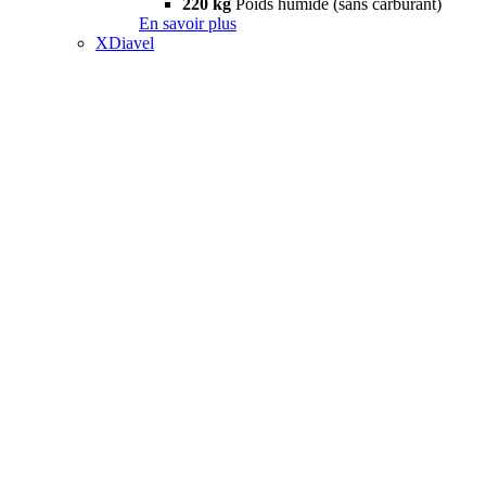
220 kg
Poids humide (sans carburant)
En savoir plus
XDiavel