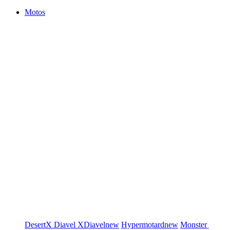
Motos
DesertX
Diavel
XDiavel
new
Hypermotard
new
Monster