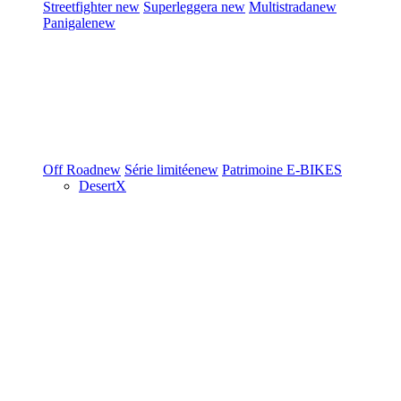
Streetfighter
new
Superleggera
new
Multistrada
new
Panigale
new
Off Road
new
Série limitée
new
Patrimoine
E-BIKES
DesertX