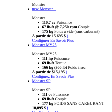
Monster
new
Monster +
Monster +
110.7 cv
Puissance
67 lb-ft @ 7,250 rpm
Couple
175 kg
Poids à vide (sans carburant)
A partir de 15 695 $
i
Configurer
En Savoir Plus
Monster MY25
Monster MY25
111 hp
Puissance
69 lb-ft
Torque
166 kg (366 lb)
Poids à sec
A partir de $15,195
i
Configurez
En Savoir Plus
Monster SP
Monster SP
111 cv
Puissance
69 lb-ft
Couple
177 kg
POIDS SANS CARBURANT
18,895 $
i