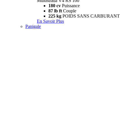
Multistrada V4 RS 100
180 cv
Puissance
87 lb ft
Couple
225 kg
POIDS SANS CARBURANT
En Savoir Plus
Panigale