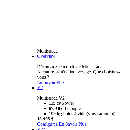
Multistrada
Overview
Découvrez le monde de Multistrada
Aventure, adrénaline, voyage. Que choisirez-
vous ?
En Savoir Plus
V2
Multistrada V2
115 cv
Power
67.9 lb-ft
Couple
199 kg
Poids à vide (sans carburant)
18 995 $
i
Configurez
En Savoir Plus
V2 S