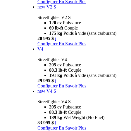
Configurer
En Savoir Plus
new
V2 S
Streetfighter V2 S
120 cv
Puissance
69 lb-ft
Couple
175 kg
Poids à vide (sans carburant)
20 995 $
i
Configurer
En Savoir Plus
V4
Streetfighter V4
205 cv
Puissance
88.3 lb-ft
Couple
191 kg
Poids à vide (sans carburant)
29 995 $
i
Configurer
En Savoir Plus
new
V4 S
Streetfighter V4 S
205 cv
Puissance
88.3 lb-ft
Couple
189 kg
Wet Weight (No Fuel)
33 995 $
i
Configurer
En Savoir Plus