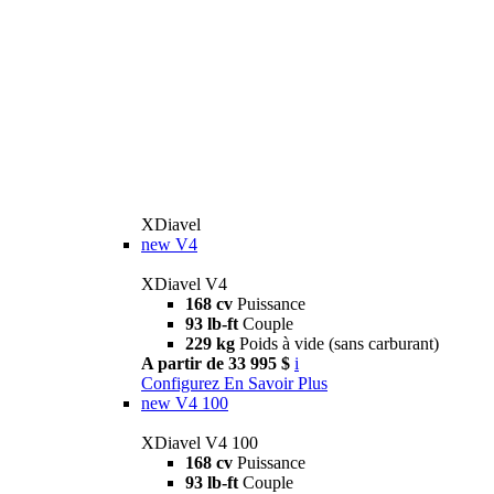
XDiavel
new
V4
XDiavel V4
168 cv
Puissance
93 lb-ft
Couple
229 kg
Poids à vide (sans carburant)
A partir de 33 995 $
i
Configurez
En Savoir Plus
new
V4 100
XDiavel V4 100
168 cv
Puissance
93 lb-ft
Couple