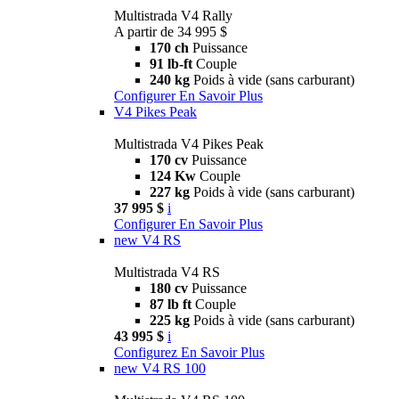
Multistrada V4 Rally
A partir de 34 995 $
170 ch
Puissance
91 lb-ft
Couple
240 kg
Poids à vide (sans carburant)
Configurer
En Savoir Plus
V4 Pikes Peak
Multistrada V4 Pikes Peak
170 cv
Puissance
124 Kw
Couple
227 kg
Poids à vide (sans carburant)
37 995 $
i
Configurer
En Savoir Plus
new
V4 RS
Multistrada V4 RS
180 cv
Puissance
87 lb ft
Couple
225 kg
Poids à vide (sans carburant)
43 995 $
i
Configurez
En Savoir Plus
new
V4 RS 100