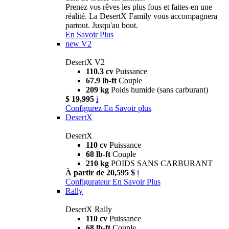
Prenez vos rêves les plus fous et faites-en une
réalité. La DesertX Family vous accompagnera
partout. Jusqu'au bout.
En Savoir Plus
new
V2
DesertX V2
110.3 cv
Puissance
67.9 lb-ft
Couple
209 kg
Poids humide (sans carburant)
$ 19,995
i
Configurez
En Savoir plus
DesertX
DesertX
110 cv
Puissance
68 lb-ft
Couple
210 kg
POIDS SANS CARBURANT
À partir de 20,595 $
i
Configurateur
En Savoir Plus
Rally
DesertX Rally
110 cv
Puissance
68 lb-ft
Couple