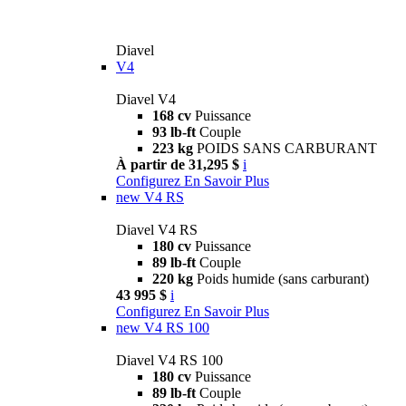
Diavel
V4
Diavel V4
168 cv
Puissance
93 lb-ft
Couple
223 kg
POIDS SANS CARBURANT
À partir de 31,295 $
i
Configurez
En Savoir Plus
new
V4 RS
Diavel V4 RS
180 cv
Puissance
89 lb-ft
Couple
220 kg
Poids humide (sans carburant)
43 995 $
i
Configurez
En Savoir Plus
new
V4 RS 100
Diavel V4 RS 100
180 cv
Puissance
89 lb-ft
Couple