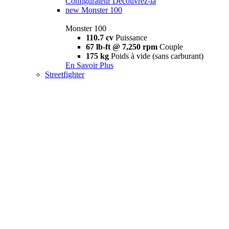
Configurateur
Découvrez-la
new
Monster 100
Monster 100
110.7 cv
Puissance
67 lb-ft @ 7,250 rpm
Couple
175 kg
Poids à vide (sans carburant)
En Savoir Plus
Streetfighter