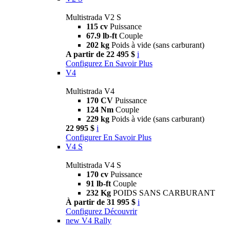
Multistrada V2 S
115 cv
Puissance
67.9 lb-ft
Couple
202 kg
Poids à vide (sans carburant)
A partir de 22 495 $
i
Configurez
En Savoir Plus
V4
Multistrada V4
170 CV
Puissance
124 Nm
Couple
229 kg
Poids à vide (sans carburant)
22 995 $
i
Configurer
En Savoir Plus
V4 S
Multistrada V4 S
170 cv
Puissance
91 lb-ft
Couple
232 Kg
POIDS SANS CARBURANT
À partir de 31 995 $
i
Configurez
Découvrir
new
V4 Rally