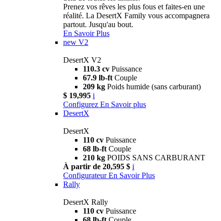
Prenez vos rêves les plus fous et faites-en une
réalité. La DesertX Family vous accompagnera
partout. Jusqu'au bout.
En Savoir Plus
new
V2
DesertX V2
110.3 cv
Puissance
67.9 lb-ft
Couple
209 kg
Poids humide (sans carburant)
$ 19,995
i
Configurez
En Savoir plus
DesertX
DesertX
110 cv
Puissance
68 lb-ft
Couple
210 kg
POIDS SANS CARBURANT
À partir de 20,595 $
i
Configurateur
En Savoir Plus
Rally
DesertX Rally
110 cv
Puissance
68 lb-ft
Couple