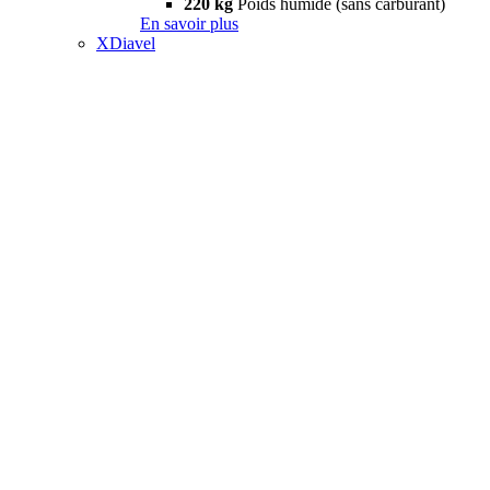
220 kg
Poids humide (sans carburant)
En savoir plus
XDiavel