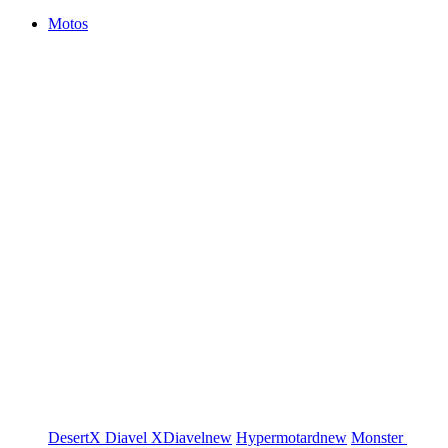
Motos
DesertX
Diavel
XDiavel
new
Hypermotard
new
Monster