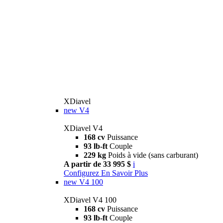
XDiavel
new
V4
XDiavel V4
168 cv
Puissance
93 lb-ft
Couple
229 kg
Poids à vide (sans carburant)
A partir de 33 995 $
i
Configurez
En Savoir Plus
new
V4 100
XDiavel V4 100
168 cv
Puissance
93 lb-ft
Couple