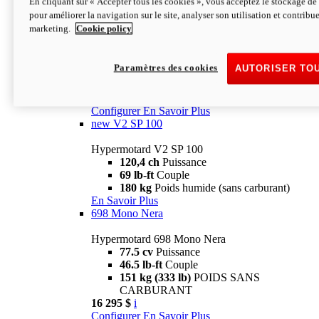
En cliquant sur « Accepter tous les cookies », vous acceptez le stockage de 
Configurer
En Savoir Plus
pour améliorer la navigation sur le site, analyser son utilisation et contribue
new
V2 SP
marketing.
Cookie policy
Hypermotard V2 SP
120,4 ch
Puissance
Paramètres des cookies
AUTORISER TO
69 lb-ft
Couple
180 kg
Poids humide (sans carburant)
22 995 $
i
Configurer
En Savoir Plus
new
V2 SP 100
Hypermotard V2 SP 100
120,4 ch
Puissance
69 lb-ft
Couple
180 kg
Poids humide (sans carburant)
En Savoir Plus
698 Mono Nera
Hypermotard 698 Mono Nera
77.5 cv
Puissance
46.5 lb-ft
Couple
151 kg (333 lb)
POIDS SANS
CARBURANT
16 295 $
i
Configurer
En Savoir Plus