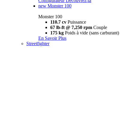
Configurateur
Découvrez-la
new
Monster 100
Monster 100
110.7 cv
Puissance
67 lb-ft @ 7,250 rpm
Couple
175 kg
Poids à vide (sans carburant)
En Savoir Plus
Streetfighter