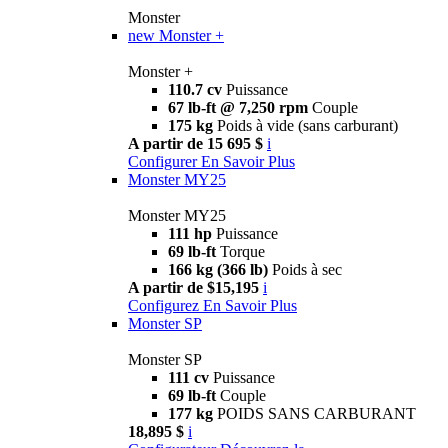
Monster
new
Monster +
Monster +
110.7 cv
Puissance
67 lb-ft @ 7,250 rpm
Couple
175 kg
Poids à vide (sans carburant)
A partir de 15 695 $
i
Configurer
En Savoir Plus
Monster MY25
Monster MY25
111 hp
Puissance
69 lb-ft
Torque
166 kg (366 lb)
Poids à sec
A partir de $15,195
i
Configurez
En Savoir Plus
Monster SP
Monster SP
111 cv
Puissance
69 lb-ft
Couple
177 kg
POIDS SANS CARBURANT
18,895 $
i