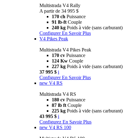
Multistrada V4 Rally
A partir de 34 995 $
170 ch
Puissance
91 lb-ft
Couple
240 kg
Poids à vide (sans carburant)
Configurer
En Savoir Plus
V4 Pikes Peak
Multistrada V4 Pikes Peak
170 cv
Puissance
124 Kw
Couple
227 kg
Poids à vide (sans carburant)
37 995 $
i
Configurer
En Savoir Plus
new
V4 RS
Multistrada V4 RS
180 cv
Puissance
87 lb ft
Couple
225 kg
Poids à vide (sans carburant)
43 995 $
i
Configurez
En Savoir Plus
new
V4 RS 100