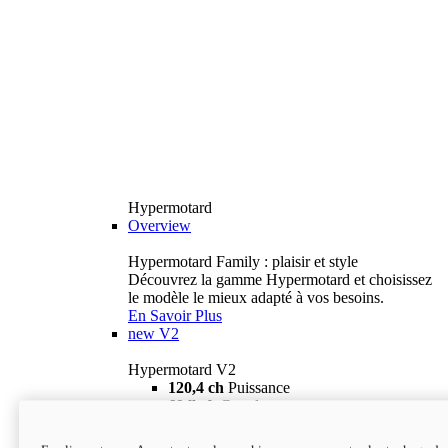
Hypermotard
Overview
Hypermotard Family : plaisir et style
Découvrez la gamme Hypermotard et choisissez
le modèle le mieux adapté à vos besoins.
En Savoir Plus
new
V2
Hypermotard V2
120,4 ch
Puissance
69 lb-ft
Couple
180 kg
Poids humide (sans carburant)
18 895 $
i