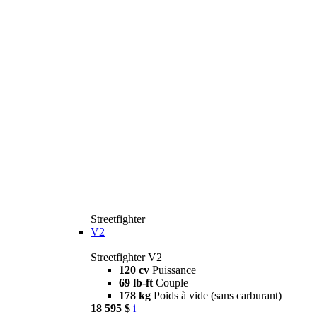
Streetfighter
V2
Streetfighter V2
120 cv
Puissance
69 lb-ft
Couple
178 kg
Poids à vide (sans carburant)
18 595 $
i