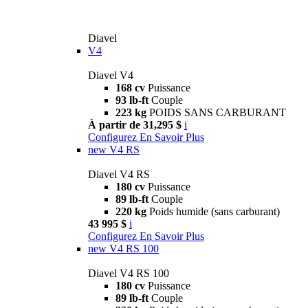
Diavel
V4
Diavel V4
168 cv
Puissance
93 lb-ft
Couple
223 kg
POIDS SANS CARBURANT
À partir de 31,295 $
i
Configurez
En Savoir Plus
new
V4 RS
Diavel V4 RS
180 cv
Puissance
89 lb-ft
Couple
220 kg
Poids humide (sans carburant)
43 995 $
i
Configurez
En Savoir Plus
new
V4 RS 100
Diavel V4 RS 100
180 cv
Puissance
89 lb-ft
Couple