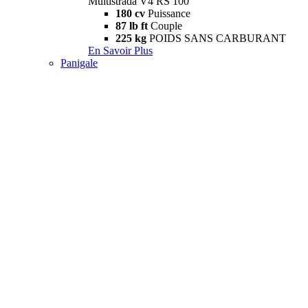
Multistrada V4 RS 100
180 cv
Puissance
87 lb ft
Couple
225 kg
POIDS SANS CARBURANT
En Savoir Plus
Panigale