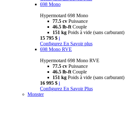
698 Mono
Hypermotard 698 Mono
77.5 cv
Puissance
46.5 lb-ft
Couple
151 kg
Poids à vide (sans carburant)
15 795 $
i
Configurez
En Savoir plus
698 Mono RVE
Hypermotard 698 Mono RVE
77.5 cv
Puissance
46.5 lb-ft
Couple
151 kg
Poids à vide (sans carburant)
16 995 $
i
Configurez
En Savoir Plus
Monster