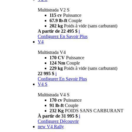
Multistrada V2 S
115 cv
Puissance
67.9 lb-ft
Couple
202 kg
Poids à vide (sans carburant)
A partir de 22 495 $
i
Configurez
En Savoir Plus
V4
Multistrada V4
170 CV
Puissance
124 Nm
Couple
229 kg
Poids à vide (sans carburant)
22 995 $
i
Configurer
En Savoir Plus
V4 S
Multistrada V4 S
170 cv
Puissance
91 lb-ft
Couple
232 Kg
POIDS SANS CARBURANT
À partir de 31 995 $
i
Configurez
Découvrir
new
V4 Rally