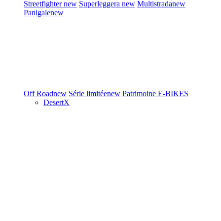
Streetfighter
new
Superleggera
new
Multistrada
new
Panigale
new
Off Road
new
Série limitée
new
Patrimoine
E-BIKES
DesertX