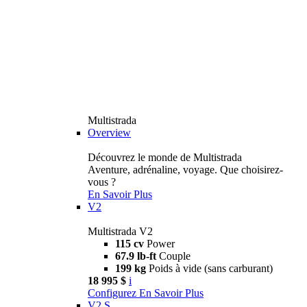
Multistrada
Overview
Découvrez le monde de Multistrada
Aventure, adrénaline, voyage. Que choisirez-
vous ?
En Savoir Plus
V2
Multistrada V2
115 cv
Power
67.9 lb-ft
Couple
199 kg
Poids à vide (sans carburant)
18 995 $
i
Configurez
En Savoir Plus
V2 S