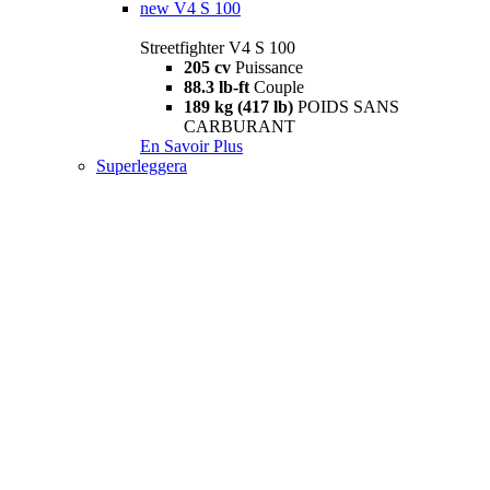
new
V4 S 100
Streetfighter V4 S 100
205 cv
Puissance
88.3 lb-ft
Couple
189 kg (417 lb)
POIDS SANS
CARBURANT
En Savoir Plus
Superleggera