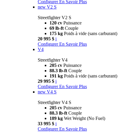
Configurer
En Savoir Plus
new
V2 S
Streetfighter V2 S
120 cv
Puissance
69 lb-ft
Couple
175 kg
Poids à vide (sans carburant)
20 995 $
i
Configurer
En Savoir Plus
V4
Streetfighter V4
205 cv
Puissance
88.3 lb-ft
Couple
191 kg
Poids à vide (sans carburant)
29 995 $
i
Configurer
En Savoir Plus
new
V4 S
Streetfighter V4 S
205 cv
Puissance
88.3 lb-ft
Couple
189 kg
Wet Weight (No Fuel)
33 995 $
i
Configurer
En Savoir Plus