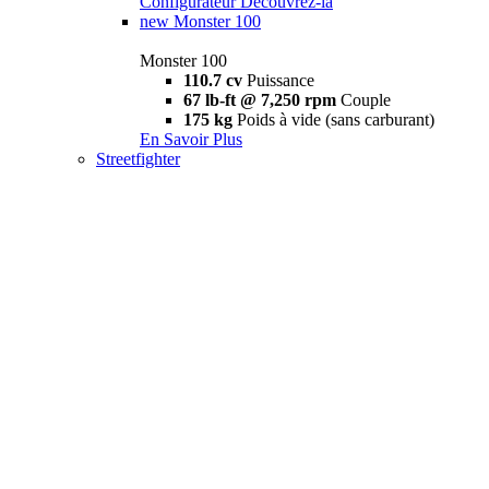
Configurateur
Découvrez-la
new
Monster 100
Monster 100
110.7 cv
Puissance
67 lb-ft @ 7,250 rpm
Couple
175 kg
Poids à vide (sans carburant)
En Savoir Plus
Streetfighter