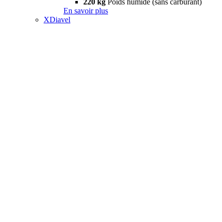
220 kg
Poids humide (sans carburant)
En savoir plus
XDiavel