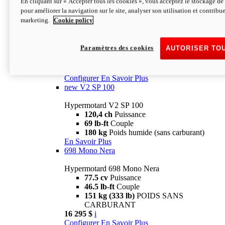
En cliquant sur « Accepter tous les cookies », vous acceptez le stockage de 
Configurer
En Savoir Plus
pour améliorer la navigation sur le site, analyser son utilisation et contribue
new
V2 SP
marketing.
Cookie policy
Hypermotard V2 SP
120,4 ch
Puissance
Paramètres des cookies
AUTORISER TO
69 lb-ft
Couple
180 kg
Poids humide (sans carburant)
22 995 $
i
Configurer
En Savoir Plus
new
V2 SP 100
Hypermotard V2 SP 100
120,4 ch
Puissance
69 lb-ft
Couple
180 kg
Poids humide (sans carburant)
En Savoir Plus
698 Mono Nera
Hypermotard 698 Mono Nera
77.5 cv
Puissance
46.5 lb-ft
Couple
151 kg (333 lb)
POIDS SANS
CARBURANT
16 295 $
i
Configurer
En Savoir Plus