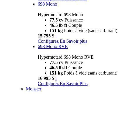
698 Mono
Hypermotard 698 Mono
77.5 cv
Puissance
46.5 lb-ft
Couple
151 kg
Poids à vide (sans carburant)
15 795 $
i
Configurez
En Savoir plus
698 Mono RVE
Hypermotard 698 Mono RVE
77.5 cv
Puissance
46.5 lb-ft
Couple
151 kg
Poids à vide (sans carburant)
16 995 $
i
Configurez
En Savoir Plus
Monster