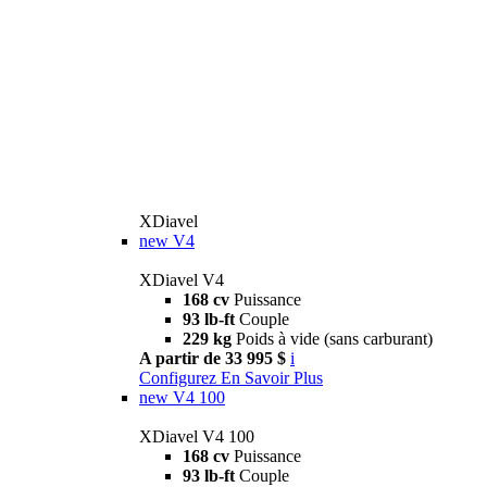
XDiavel
new
V4
XDiavel V4
168 cv
Puissance
93 lb-ft
Couple
229 kg
Poids à vide (sans carburant)
A partir de 33 995 $
i
Configurez
En Savoir Plus
new
V4 100
XDiavel V4 100
168 cv
Puissance
93 lb-ft
Couple