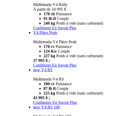
Multistrada V4 Rally
A partir de 34 995 $
170 ch
Puissance
91 lb-ft
Couple
240 kg
Poids à vide (sans carburant)
Configurer
En Savoir Plus
V4 Pikes Peak
Multistrada V4 Pikes Peak
170 cv
Puissance
124 Kw
Couple
227 kg
Poids à vide (sans carburant)
37 995 $
i
Configurer
En Savoir Plus
new
V4 RS
Multistrada V4 RS
180 cv
Puissance
87 lb ft
Couple
225 kg
Poids à vide (sans carburant)
43 995 $
i
Configurez
En Savoir Plus
new
V4 RS 100