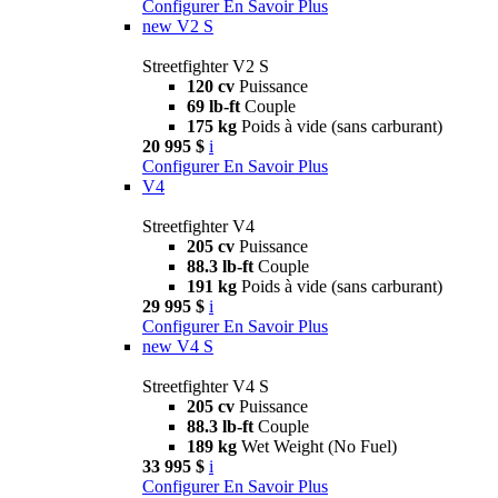
Configurer
En Savoir Plus
new
V2 S
Streetfighter V2 S
120 cv
Puissance
69 lb-ft
Couple
175 kg
Poids à vide (sans carburant)
20 995 $
i
Configurer
En Savoir Plus
V4
Streetfighter V4
205 cv
Puissance
88.3 lb-ft
Couple
191 kg
Poids à vide (sans carburant)
29 995 $
i
Configurer
En Savoir Plus
new
V4 S
Streetfighter V4 S
205 cv
Puissance
88.3 lb-ft
Couple
189 kg
Wet Weight (No Fuel)
33 995 $
i
Configurer
En Savoir Plus