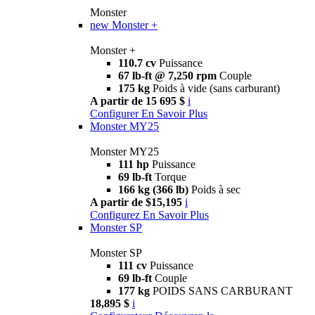
Monster
new
Monster +
Monster +
110.7 cv
Puissance
67 lb-ft @ 7,250 rpm
Couple
175 kg
Poids à vide (sans carburant)
A partir de 15 695 $
i
Configurer
En Savoir Plus
Monster MY25
Monster MY25
111 hp
Puissance
69 lb-ft
Torque
166 kg (366 lb)
Poids à sec
A partir de $15,195
i
Configurez
En Savoir Plus
Monster SP
Monster SP
111 cv
Puissance
69 lb-ft
Couple
177 kg
POIDS SANS CARBURANT
18,895 $
i