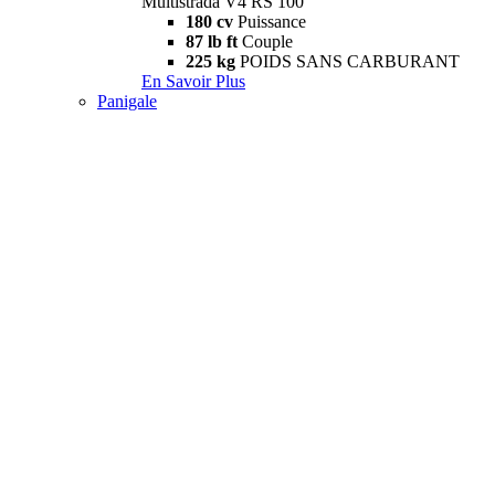
Multistrada V4 RS 100
180 cv
Puissance
87 lb ft
Couple
225 kg
POIDS SANS CARBURANT
En Savoir Plus
Panigale