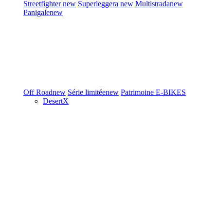
Streetfighter
new
Superleggera
new
Multistrada
new
Panigale
new
Off Road
new
Série limitée
new
Patrimoine
E-BIKES
DesertX