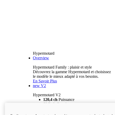
Hypermotard
Overview
Hypermotard Family : plaisir et style
Découvrez la gamme Hypermotard et choisissez
le modèle le mieux adapté à vos besoins.
En Savoir Plus
new
V2
Hypermotard V2
120,4 ch
Puissance
69 lb-ft
Couple
180 kg
Poids humide (sans carburant)
18 895 $
i