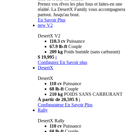
Prenez vos rêves les plus fous et faites-en une
réalité. La DesertX Family vous accompagnera
partout. Jusqu'au bout.
En Savoir Plus
new
V2
DesertX V2
110.3 cv
Puissance
67.9 lb-ft
Couple
209 kg
Poids humide (sans carburant)
$ 19,995
i
Configurez
En Savoir plus
DesertX
DesertX
110 cv
Puissance
68 lb-ft
Couple
210 kg
POIDS SANS CARBURANT
À partir de 20,595 $
i
Configurateur
En Savoir Plus
Rally
DesertX Rally
110 cv
Puissance
68 lb-ft
Couple