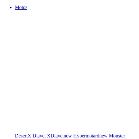
Motos
DesertX
Diavel
XDiavel
new
Hypermotard
new
Monster