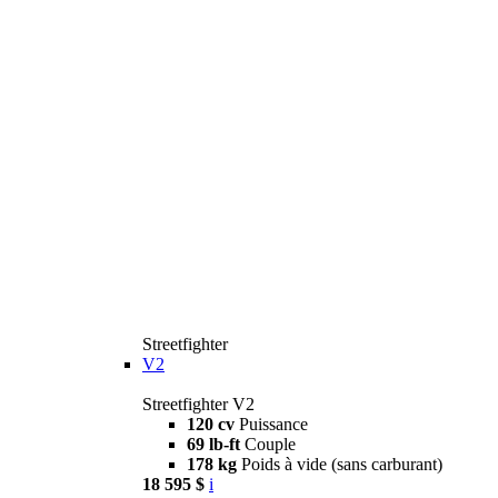
Streetfighter
V2
Streetfighter V2
120 cv
Puissance
69 lb-ft
Couple
178 kg
Poids à vide (sans carburant)
18 595 $
i