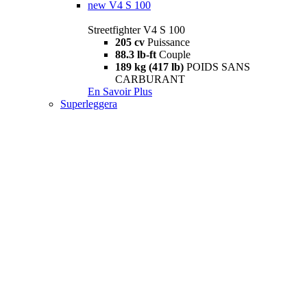
new
V4 S 100
Streetfighter V4 S 100
205 cv
Puissance
88.3 lb-ft
Couple
189 kg (417 lb)
POIDS SANS
CARBURANT
En Savoir Plus
Superleggera