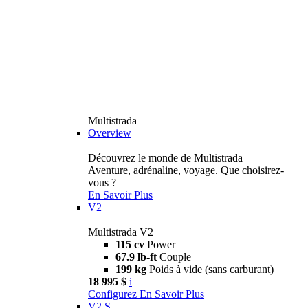
Multistrada
Overview
Découvrez le monde de Multistrada
Aventure, adrénaline, voyage. Que choisirez-
vous ?
En Savoir Plus
V2
Multistrada V2
115 cv
Power
67.9 lb-ft
Couple
199 kg
Poids à vide (sans carburant)
18 995 $
i
Configurez
En Savoir Plus
V2 S