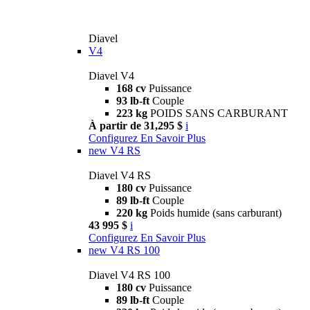
Diavel
V4
Diavel V4
168 cv
Puissance
93 lb-ft
Couple
223 kg
POIDS SANS CARBURANT
À partir de 31,295 $
i
Configurez
En Savoir Plus
new
V4 RS
Diavel V4 RS
180 cv
Puissance
89 lb-ft
Couple
220 kg
Poids humide (sans carburant)
43 995 $
i
Configurez
En Savoir Plus
new
V4 RS 100
Diavel V4 RS 100
180 cv
Puissance
89 lb-ft
Couple