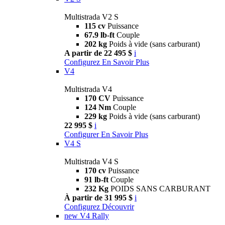
Multistrada V2 S
115 cv
Puissance
67.9 lb-ft
Couple
202 kg
Poids à vide (sans carburant)
A partir de 22 495 $
i
Configurez
En Savoir Plus
V4
Multistrada V4
170 CV
Puissance
124 Nm
Couple
229 kg
Poids à vide (sans carburant)
22 995 $
i
Configurer
En Savoir Plus
V4 S
Multistrada V4 S
170 cv
Puissance
91 lb-ft
Couple
232 Kg
POIDS SANS CARBURANT
À partir de 31 995 $
i
Configurez
Découvrir
new
V4 Rally